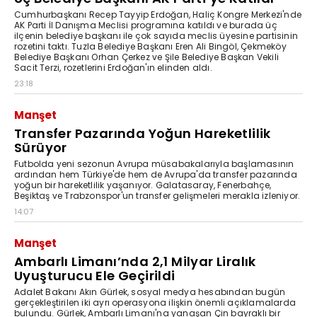
Cumhurbaşkanı Recep Tayyip Erdoğan, Haliç Kongre Merkezi'nde
AK Parti İl Danışma Meclisi programına katıldı ve burada üç
ilçenin belediye başkanı ile çok sayıda meclis üyesine partisinin
rozetini taktı. Tuzla Belediye Başkanı Eren Ali Bingöl, Çekmeköy
Belediye Başkanı Orhan Çerkez ve Şile Belediye Başkan Vekili
Sacit Terzi, rozetlerini Erdoğan'ın elinden aldı.
23:18
Manşet
Transfer Pazarında Yoğun Hareketlilik
Sürüyor
Futbolda yeni sezonun Avrupa müsabakalarıyla başlamasının
ardından hem Türkiye'de hem de Avrupa'da transfer pazarında
yoğun bir hareketlilik yaşanıyor. Galatasaray, Fenerbahçe,
Beşiktaş ve Trabzonspor'un transfer gelişmeleri merakla izleniyor.
14:07
Manşet
Ambarlı Limanı’nda 2,1 Milyar Liralık
Uyuşturucu Ele Geçirildi
Adalet Bakanı Akın Gürlek, sosyal medya hesabından bugün
gerçekleştirilen iki ayrı operasyona ilişkin önemli açıklamalarda
bulundu. Gürlek, Ambarlı Limanı'na yanaşan Çin bayraklı bir