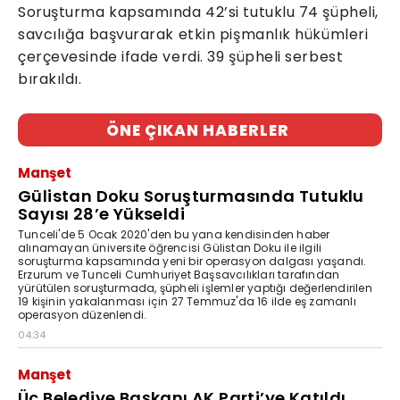
Soruşturma kapsamında 42’si tutuklu 74 şüpheli,
savcılığa başvurarak etkin pişmanlık hükümleri
çerçevesinde ifade verdi. 39 şüpheli serbest
bırakıldı.
ÖNE ÇIKAN HABERLER
Manşet
Gülistan Doku Soruşturmasında Tutuklu
Sayısı 28’e Yükseldi
Tunceli'de 5 Ocak 2020'den bu yana kendisinden haber
alınamayan üniversite öğrencisi Gülistan Doku ile ilgili
soruşturma kapsamında yeni bir operasyon dalgası yaşandı.
Erzurum ve Tunceli Cumhuriyet Başsavcılıkları tarafından
yürütülen soruşturmada, şüpheli işlemler yaptığı değerlendirilen
19 kişinin yakalanması için 27 Temmuz'da 16 ilde eş zamanlı
operasyon düzenlendi.
04:34
Manşet
Üç Belediye Başkanı AK Parti’ye Katıldı