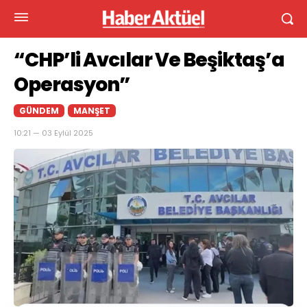
“CHP’li Avcılar Ve Beşiktaş’a
Operasyon”
GÜNDEM
MANŞET
10:21 — 03 Eylül 2025