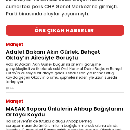
cumartesi polis CHP Genel Merkezi’ne girmişti.
Parti binasında olaylar yaşanmıştı.
ÖNE ÇIKAN HABERLER
Manşet
Adalet Bakanı Akın Gürlek, Behçet
Oktay’ın Ailesiyle Görüştü
Adalet Bakanı Akın Gürlek bugün iki önemli görüşme
gerçekleştirdi ve ilk olarak eski Özel Harekat Daire Başkanı Behçet
Oktay'ın ailesiyle bir araya geldi. Kendi silahıyla intihar ettiği
kayda geçen Oktay'ın ölümü, şüpheler nedeniyle uzun süredir
tartışılıyor.
18:44
Manşet
MASAK Raporu Ünlülerin Ahbap Bağışlarını
Ortaya Koydu
Haluk Levent'in de tutuklu olduğu Ahbap Derneği
soruşturmasında ünlü isimlerin bağışları mercek altına alındı.
İstanbul Cumhuriyet Başsavcılığı, derneğe yapılan yüksek tutarlı