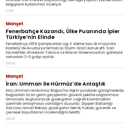
bağışların kullanımını inceliyor.
17:36
Manşet
Fenerbahçe Kazandı, Ülke Puanında İpler
Türkiye’nin Elinde
Fenerbahçe, UEFA Şampiyonlar Ligi 3. eleme turu ilk maçında
Kadıköy'de Avusturya temsilcisi Sturm Graz'ı konuk etti. Sarı-
lacivertliler, Anderson Talisca ve Mason Greenwood'un golleriyle
sahadan 2-0 galip ayrıldı.
09:03
Manşet
İran: Umman ile Hürmüz’de Anlaştık
İran, Umman ile Hürmüz Boğazı'na ilişkin yürütülen görüşmelerde,
boğazdan ticari gemi geçişlerinin güvenli şekilde sağlanması
amacıyla oluşturulacak güzergahın coğrafi koordinatları
üzerinde anlaşmaya varıldığını duyurdu. Dışişleri Bakanlığı
Sözcüsü İsmail Bekayi, güzergahın teknik, hukuki, güvenlik ve
çevresel boyutlarının incelendiğini belirtti.
08:29