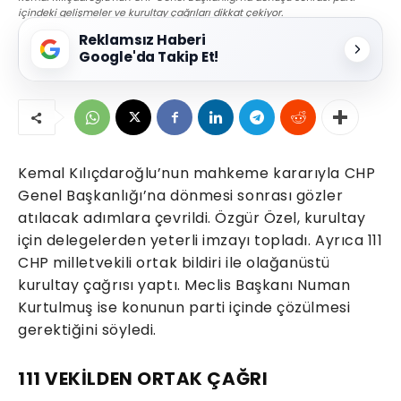
içindeki gelişmeler ve kurultay çağrıları dikkat çekiyor.
Reklamsız Haberi
Google'da Takip Et!
Kemal Kılıçdaroğlu’nun mahkeme kararıyla CHP
Genel Başkanlığı’na dönmesi sonrası gözler
atılacak adımlara çevrildi. Özgür Özel, kurultay
için delegelerden yeterli imzayı topladı. Ayrıca 111
CHP milletvekili ortak bildiri ile olağanüstü
kurultay çağrısı yaptı. Meclis Başkanı Numan
Kurtulmuş ise konunun parti içinde çözülmesi
gerektiğini söyledi.
111 VEKİLDEN ORTAK ÇAĞRI