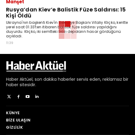
Manşet
Rusya’dan Kiev’e Balistik Füze Saldırısı: 15
Kişi Öldü
Ukrayna'nın başkenti Kiev'in Belediye Başkanı Vitaliy Kliçko, kentte
yerel saat 01.33'ten itibaren balistik füze saldırısı yapıldığını
duyurdu. Kliçko, iki semtteki bazı depoların hasar gördüğünü
açıkladı.
11:39
Haber
Aktüel,
son dakika haberler
servis eden, reklamsız bir
haber sitesidir.
KÜNYE
BIZE ULAŞIN
GIZLILIK