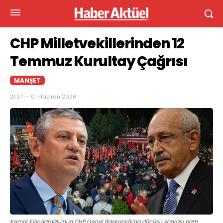
CHP Milletvekillerinden 12
Temmuz Kurultay Çağrısı
MANŞET
21:37 — 01 Haziran 2026
Kemal Kılıçdaroğlu'nun CHP Genel Başkanlığı'na dönüşü sonrası parti