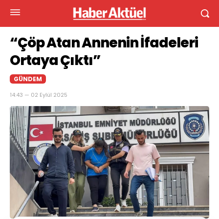
“Çöp Atan Annenin İfadeleri
Ortaya Çıktı”
GÜNDEM
14:43 — 02 Eylül 2025