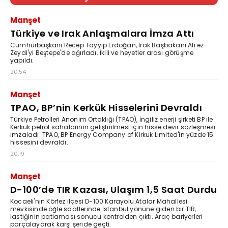
Manşet
Türkiye ve Irak Anlaşmalara İmza Attı
Cumhurbaşkanı Recep Tayyip Erdoğan, Irak Başbakanı Ali ez-
Zeydi'yi Beştepe'de ağırladı. İkili ve heyetler arası görüşme
yapıldı.
20:54
Manşet
TPAO, BP’nin Kerkük Hisselerini Devraldı
Türkiye Petrolleri Anonim Ortaklığı (TPAO), İngiliz enerji şirketi BP ile
Kerkük petrol sahalarının geliştirilmesi için hisse devir sözleşmesi
imzaladı. TPAO, BP Energy Company of Kirkuk Limited'in yüzde 15
hissesini devraldı.
20:19
Manşet
D-100’de TIR Kazası, Ulaşım 1,5 Saat Durdu
Kocaeli'nin Körfez ilçesi D-100 Karayolu Atalar Mahallesi
mevkisinde öğle saatlerinde İstanbul yönüne giden bir TIR,
lastiğinin patlaması sonucu kontrolden çıktı. Araç bariyerleri
parçalayarak karşı şeride geçti.