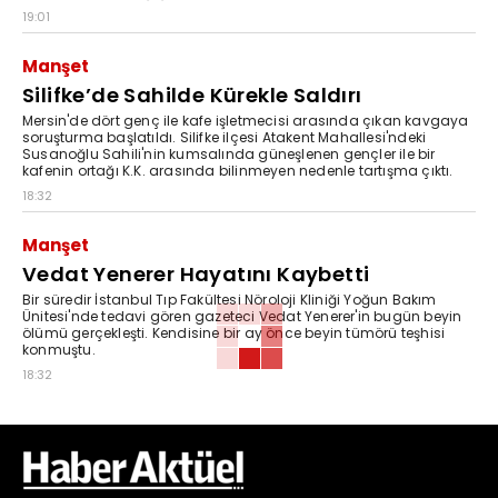
19:01
Manşet
Silifke’de Sahilde Kürekle Saldırı
Mersin'de dört genç ile kafe işletmecisi arasında çıkan kavgaya
soruşturma başlatıldı. Silifke ilçesi Atakent Mahallesi'ndeki
Susanoğlu Sahili'nin kumsalında güneşlenen gençler ile bir
kafenin ortağı K.K. arasında bilinmeyen nedenle tartışma çıktı.
18:32
Manşet
Vedat Yenerer Hayatını Kaybetti
Bir süredir İstanbul Tıp Fakültesi Nöroloji Kliniği Yoğun Bakım
Ünitesi'nde tedavi gören gazeteci Vedat Yenerer'in bugün beyin
ölümü gerçekleşti. Kendisine bir ay önce beyin tümörü teşhisi
konmuştu.
18:32