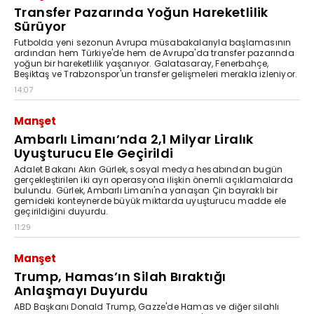
Transfer Pazarında Yoğun Hareketlilik
Sürüyor
Futbolda yeni sezonun Avrupa müsabakalarıyla başlamasının
ardından hem Türkiye'de hem de Avrupa'da transfer pazarında
yoğun bir hareketlilik yaşanıyor. Galatasaray, Fenerbahçe,
Beşiktaş ve Trabzonspor'un transfer gelişmeleri merakla izleniyor.
14:07
Manşet
Ambarlı Limanı’nda 2,1 Milyar Liralık
Uyuşturucu Ele Geçirildi
Adalet Bakanı Akın Gürlek, sosyal medya hesabından bugün
gerçekleştirilen iki ayrı operasyona ilişkin önemli açıklamalarda
bulundu. Gürlek, Ambarlı Limanı'na yanaşan Çin bayraklı bir
gemideki konteynerde büyük miktarda uyuşturucu madde ele
geçirildiğini duyurdu.
11:29
Manşet
Trump, Hamas’ın Silah Bıraktığı
Anlaşmayı Duyurdu
ABD Başkanı Donald Trump, Gazze'de Hamas ve diğer silahlı