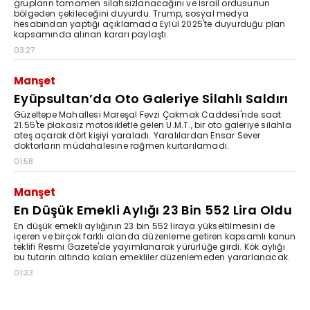
grupların tamamen silahsızlanacağını ve İsrail ordusunun
bölgeden çekileceğini duyurdu. Trump, sosyal medya
hesabından yaptığı açıklamada Eylül 2025'te duyurduğu plan
kapsamında alınan kararı paylaştı.
03:27
Manşet
Eyüpsultan’da Oto Galeriye Silahlı Saldırı
Güzeltepe Mahallesi Mareşal Fevzi Çakmak Caddesi'nde saat
21.55'te plakasız motosikletle gelen U.M.T., bir oto galeriye silahla
ateş açarak dört kişiyi yaraladı. Yaralılardan Ensar Sever
doktorların müdahalesine rağmen kurtarılamadı.
01:58
Manşet
En Düşük Emekli Aylığı 23 Bin 552 Lira Oldu
En düşük emekli aylığının 23 bin 552 liraya yükseltilmesini de
içeren ve birçok farklı alanda düzenleme getiren kapsamlı kanun
teklifi Resmi Gazete'de yayımlanarak yürürlüğe girdi. Kök aylığı
bu tutarın altında kalan emekliler düzenlemeden yararlanacak.
01:33