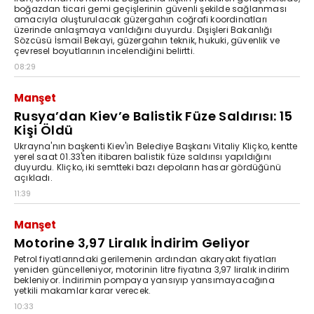
boğazdan ticari gemi geçişlerinin güvenli şekilde sağlanması
amacıyla oluşturulacak güzergahın coğrafi koordinatları
üzerinde anlaşmaya varıldığını duyurdu. Dışişleri Bakanlığı
Sözcüsü İsmail Bekayi, güzergahın teknik, hukuki, güvenlik ve
çevresel boyutlarının incelendiğini belirtti.
08:29
Manşet
Rusya’dan Kiev’e Balistik Füze Saldırısı: 15
Kişi Öldü
Ukrayna'nın başkenti Kiev'in Belediye Başkanı Vitaliy Kliçko, kentte
yerel saat 01.33'ten itibaren balistik füze saldırısı yapıldığını
duyurdu. Kliçko, iki semtteki bazı depoların hasar gördüğünü
açıkladı.
11:39
Manşet
Motorine 3,97 Liralık İndirim Geliyor
Petrol fiyatlarındaki gerilemenin ardından akaryakıt fiyatları
yeniden güncelleniyor, motorinin litre fiyatına 3,97 liralık indirim
bekleniyor. İndirimin pompaya yansıyıp yansımayacağına
yetkili makamlar karar verecek.
10:33