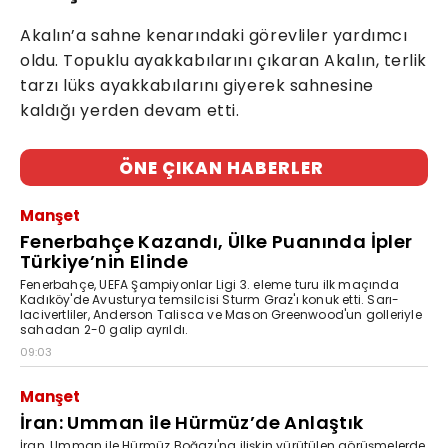
Akalın’a sahne kenarındaki görevliler yardımcı
oldu. Topuklu ayakkabılarını çıkaran Akalın, terlik
tarzı lüks ayakkabılarını giyerek sahnesine
kaldığı yerden devam etti.
ÖNE ÇIKAN HABERLER
Manşet
Fenerbahçe Kazandı, Ülke Puanında İpler
Türkiye’nin Elinde
Fenerbahçe, UEFA Şampiyonlar Ligi 3. eleme turu ilk maçında
Kadıköy'de Avusturya temsilcisi Sturm Graz'ı konuk etti. Sarı-
lacivertliler, Anderson Talisca ve Mason Greenwood'un golleriyle
sahadan 2-0 galip ayrıldı.
09:03
Manşet
İran: Umman ile Hürmüz’de Anlaştık
İran, Umman ile Hürmüz Boğazı'na ilişkin yürütülen görüşmelerde,