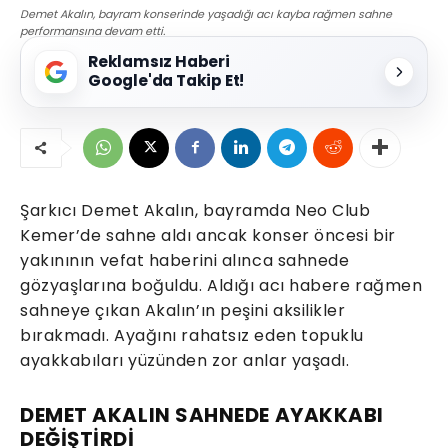
Demet Akalın, bayram konserinde yaşadığı acı kayba rağmen sahne
performansına devam etti.
Reklamsız Haberi
Google'da Takip Et!
Şarkıcı Demet Akalın, bayramda Neo Club
Kemer’de sahne aldı ancak konser öncesi bir
yakınının vefat haberini alınca sahnede
gözyaşlarına boğuldu. Aldığı acı habere rağmen
sahneye çıkan Akalın’ın peşini aksilikler
bırakmadı. Ayağını rahatsız eden topuklu
ayakkabıları yüzünden zor anlar yaşadı.
DEMET AKALIN SAHNEDE AYAKKABI
DEĞİŞTİRDİ