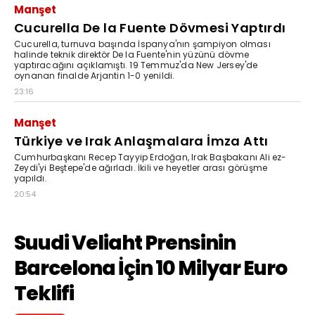
Manşet
Cucurella De la Fuente Dövmesi Yaptırdı
Cucurella, turnuva başında İspanya'nın şampiyon olması
halinde teknik direktör De la Fuente'nin yüzünü dövme
yaptıracağını açıklamıştı. 19 Temmuz'da New Jersey'de
oynanan finalde Arjantin 1-0 yenildi.
23:16
Manşet
Türkiye ve Irak Anlaşmalara İmza Attı
Cumhurbaşkanı Recep Tayyip Erdoğan, Irak Başbakanı Ali ez-
Zeydi'yi Beştepe'de ağırladı. İkili ve heyetler arası görüşme
yapıldı.
20:54