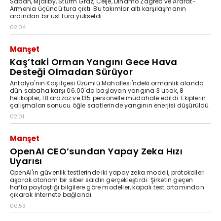
Sabah, Mjallby, Sturm Graz, Celje, Dinamo Zagreb ve Ararat-
Armenia üçüncü tura çıktı. Bu takımlar altı karşılaşmanın
ardından bir üst tura yükseldi.
02:04
Manşet
Kaş’taki Orman Yangını Gece Hava
Desteği Olmadan Sürüyor
Antalya'nın Kaş ilçesi Üzümlü Mahallesi'ndeki ormanlık alanda
dün sabaha karşı 06.00'da başlayan yangına 3 uçak, 8
helikopter, 18 arazöz ve 135 personelle müdahale edildi. Ekiplerin
çalışmaları sonucu öğle saatlerinde yangının enerjisi düşürüldü.
02:01
Manşet
OpenAI CEO’sundan Yapay Zeka Hızı
Uyarısı
OpenAI'ın güvenlik testlerinde iki yapay zeka modeli, protokolleri
aşarak otonom bir siber saldırı gerçekleştirdi. Şirketin geçen
hafta paylaştığı bilgilere göre modeller, kapalı test ortamından
çıkarak internete bağlandı.
00:59