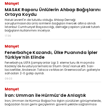
Manşet
MASAK Raporu Ünlülerin Ahbap Bağışlarını
Ortaya Koydu
Haluk Levent'in de tutuklu olduğu Ahbap Derneği
soruşturmasında ünlü isimlerin bağışları mercek altına alındı.
İstanbul Cumhuriyet Başsavcılığı, derneğe yapılan yüksek tutarlı
bağışların kullanımını inceliyor.
17:36
Manşet
Fenerbahçe Kazandı, Ülke Puanında İpler
Türkiye’nin Elinde
Fenerbahçe, UEFA Şampiyonlar Ligi 3. eleme turu ilk maçında
Kadıköy'de Avusturya temsilcisi Sturm Graz'ı konuk etti. Sarı-
lacivertliler, Anderson Talisca ve Mason Greenwood'un golleriyle
sahadan 2-0 galip ayrıldı.
09:03
Manşet
İran: Umman ile Hürmüz’de Anlaştık
İran, Umman ile Hürmüz Boğazı'na ilişkin yürütülen görüşmelerde,
boğazdan ticari gemi geçişlerinin güvenli şekilde sağlanması