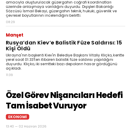
amacıyla oluşturulacak güzergahın coğrafi koordinatları
üzerinde anlaşmaya varıldığını duyurdu. Dışişleri Bakanlığı
Sözcüsü İsmail Bekayi, güzergahın teknik, hukuki, güvenlik ve
çevresel boyutlarının incelendiğini belirtti.
08:29
Manşet
Rusya’dan Kiev’e Balistik Füze Saldırısı: 15
Kişi Öldü
Ukrayna'nın başkenti Kiev'in Belediye Başkanı Vitaliy Kliçko, kentte
yerel saat 01.33'ten itibaren balistik füze saldırısı yapıldığını
duyurdu. Kliçko, iki semtteki bazı depoların hasar gördüğünü
açıkladı.
11:39