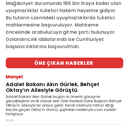
Mağduriyet durumunda 186 bin liraya kadar olan
uyuşmazlıklar tüketici hakem heyetine gidiyor.
Bu tutarın üzerindeki uyuşmazlıklarda tüketici
mahkemesine başvuruluyor. Mahkeme
öncesinde arabulucuya gitme şartı bulunuyor.
Dolandırıcılık iddialarında ise Cumhuriyet
başsavcılıklarına başvurulmalı.
ÖNE ÇIKAN HABERLER
Manşet
Adalet Bakanı Akın Gürlek, Behçet
Oktay’ın Ailesiyle Görüştü
Adalet Bakanı Akın Gürlek bugün iki önemli görüşme
gerçekleştirdi ve ilk olarak eski Özel Harekat Daire Başkanı Behçet
Oktay'ın ailesiyle bir araya geldi. Kendi silahıyla intihar ettiği
kayda geçen Oktay'ın ölümü, şüpheler nedeniyle uzun süredir
tartışılıyor.
18:44