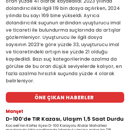
oran yüzde 41 olarak kaydedildi. 2023 yılında
dolandırıcılıkla ilgili 119 bin dosya açılırken, 2024
yılında bu sayı 169 bine yükseldi. Ayrıca
dolandırıcılık suçunun ardından uyuşturucu imal
ve ticareti ile bulundurma suçlarında da artışlar
gözlemleniyor. Uyuşturucu ile ilgili dosya
sayısının 2023’e göre yüzde 33, uyuşturucu imal
ve ticaretindeki artışın ise yüzde 21 olduğu
kaydedildi. Bazı suç kategorilerinde azalma da
görülse de bu oran düşük seviyelerde kalıyor, en
fazla azalma hırsızlık suçunda yüzde 4 olarak
belirleniyor.
ÖNE ÇIKAN HABERLER
Manşet
D-100’de TIR Kazası, Ulaşım 1,5 Saat Durdu
Kocaeli'nin Körfez ilçesi D-100 Karayolu Atalar Mahallesi
mevkisinde öğle saatlerinde İstanbul yönüne giden bir TIR,