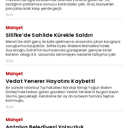
lastiğinin patlaması sonucu kontrolden çıktı. Araç bariyerleri
parçalayarak karşı şeride geçti.
19:01
Manşet
Silifke’de Sahilde Kürekle Saldırı
Mersin'de dört genç ile kafe işletmecisi arasında çıkan kavgaya
soruşturma başlatıldı. Silifke ilçesi Atakent Mahallesi'ndeki
Susanoğlu Sahili'nin kumsalında güneşlenen gençler ile bir
kafenin ortağı K.K. arasında bilinmeyen nedenle tartışma çıktı.
18:32
Manşet
Vedat Yenerer Hayatını Kaybetti
Bir süredir İstanbul Tıp Fakültesi Nöroloji Kliniği Yoğun Bakım
Ünitesi'nde tedavi gören gazeteci Vedat Yenerer'in bugün beyin
ölümü gerçekleşti. Kendisine bir ay önce beyin tümörü teşhisi
konmuştu.
18:32
Manşet
Antalya Belediyesi Yolsuzluk