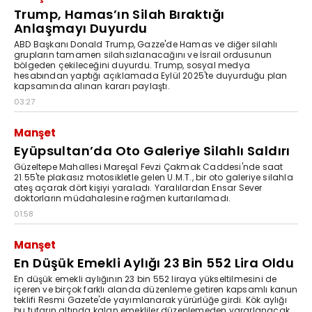
Trump, Hamas’ın Silah Bıraktığı
Anlaşmayı Duyurdu
ABD Başkanı Donald Trump, Gazze'de Hamas ve diğer silahlı
grupların tamamen silahsızlanacağını ve İsrail ordusunun
bölgeden çekileceğini duyurdu. Trump, sosyal medya
hesabından yaptığı açıklamada Eylül 2025'te duyurduğu plan
kapsamında alınan kararı paylaştı.
03:27
Manşet
Eyüpsultan’da Oto Galeriye Silahlı Saldırı
Güzeltepe Mahallesi Mareşal Fevzi Çakmak Caddesi'nde saat
21.55'te plakasız motosikletle gelen U.M.T., bir oto galeriye silahla
ateş açarak dört kişiyi yaraladı. Yaralılardan Ensar Sever
doktorların müdahalesine rağmen kurtarılamadı.
01:58
Manşet
En Düşük Emekli Aylığı 23 Bin 552 Lira Oldu
En düşük emekli aylığının 23 bin 552 liraya yükseltilmesini de
içeren ve birçok farklı alanda düzenleme getiren kapsamlı kanun
teklifi Resmi Gazete'de yayımlanarak yürürlüğe girdi. Kök aylığı
bu tutarın altında kalan emekliler düzenlemeden yararlanacak.