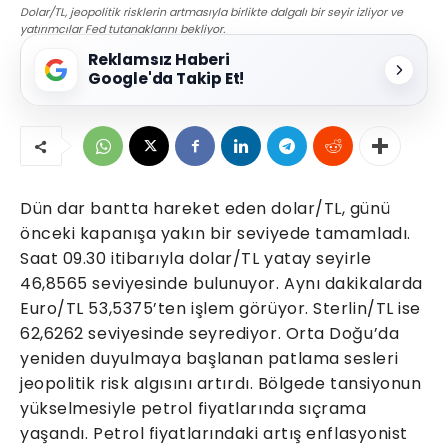
Dolar/TL, jeopolitik risklerin artmasıyla birlikte dalgalı bir seyir izliyor ve
yatırımcılar Fed tutanaklarını bekliyor.
Reklamsız Haberi
Google'da Takip Et!
Dün dar bantta hareket eden dolar/TL, günü
önceki kapanışa yakın bir seviyede tamamladı.
Saat 09.30 itibarıyla dolar/TL yatay seyirle
46,8565 seviyesinde bulunuyor. Aynı dakikalarda
Euro/TL 53,5375’ten işlem görüyor. Sterlin/TL ise
62,6262 seviyesinde seyrediyor. Orta Doğu’da
yeniden duyulmaya başlanan patlama sesleri
jeopolitik risk algısını artırdı. Bölgede tansiyonun
yükselmesiyle petrol fiyatlarında sıçrama
yaşandı. Petrol fiyatlarındaki artış enflasyonist