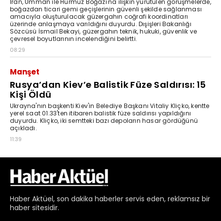
Haber
Aktüel,
son dakika haberler
servis eden, reklamsız bir
haber sitesidir.