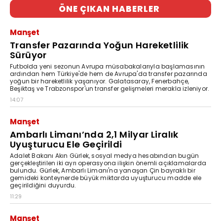
ÖNE ÇIKAN HABERLER
Manşet
Transfer Pazarında Yoğun Hareketlilik
Sürüyor
Futbolda yeni sezonun Avrupa müsabakalarıyla başlamasının
ardından hem Türkiye'de hem de Avrupa'da transfer pazarında
yoğun bir hareketlilik yaşanıyor. Galatasaray, Fenerbahçe,
Beşiktaş ve Trabzonspor'un transfer gelişmeleri merakla izleniyor.
14:07
Manşet
Ambarlı Limanı’nda 2,1 Milyar Liralık
Uyuşturucu Ele Geçirildi
Adalet Bakanı Akın Gürlek, sosyal medya hesabından bugün
gerçekleştirilen iki ayrı operasyona ilişkin önemli açıklamalarda
bulundu. Gürlek, Ambarlı Limanı'na yanaşan Çin bayraklı bir
gemideki konteynerde büyük miktarda uyuşturucu madde ele
geçirildiğini duyurdu.
11:29
Manşet