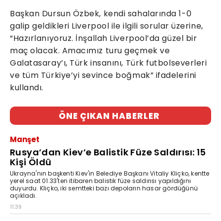
Başkan Dursun Özbek, kendi sahalarında 1-0
galip geldikleri Liverpool ile ilgili sorular üzerine,
“Hazırlanıyoruz. İnşallah Liverpool’da güzel bir
maç olacak. Amacımız turu geçmek ve
Galatasaray’ı, Türk insanını, Türk futbolseverleri
ve tüm Türkiye’yi sevince boğmak” ifadelerini
kullandı.
ÖNE ÇIKAN HABERLER
Manşet
Rusya’dan Kiev’e Balistik Füze Saldırısı: 15
Kişi Öldü
Ukrayna'nın başkenti Kiev'in Belediye Başkanı Vitaliy Kliçko, kentte
yerel saat 01.33'ten itibaren balistik füze saldırısı yapıldığını
duyurdu. Kliçko, iki semtteki bazı depoların hasar gördüğünü
açıkladı.
11:39