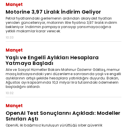
Manşet
Motorine 3,97 Liralık İndirim Geliyor
Petrol fiyatlarındaki gerilemenin ardından akaryakıt fiyatları
yeniden güncelleniyor, motorinin litre fiyatına 3,97 liralık indirim
bekleniyor. İndirimin pompaya yansıyıp yansımayacağına
yetkili makamlar karar verecek.
10:33
Manşet
Yaşlı ve Engelli Aylıkları Hesaplara
Yatmaya Başladı
Aile ve Sosyal Hizmetler Bakanı Mahinur Özdemir Göktaş, memur
maaş katsayısındaki yeni düzenleme sonrasında yaşlı ve engelli
aylıklarının artışlı şekilde hesaplara yatırıldığını duyurdu. Bakan,
Ağustos ayı kapsamında 10,3 milyar lira tutarındaki ödemelerin
başladığını aktardı.
10:32
Manşet
OpenAI Test Sonuçlarını Açıkladı: Modeller
Sınırları Aştı
OpenAI, iki bağımsız kuruluşun yürüttüğü siber güvenlik