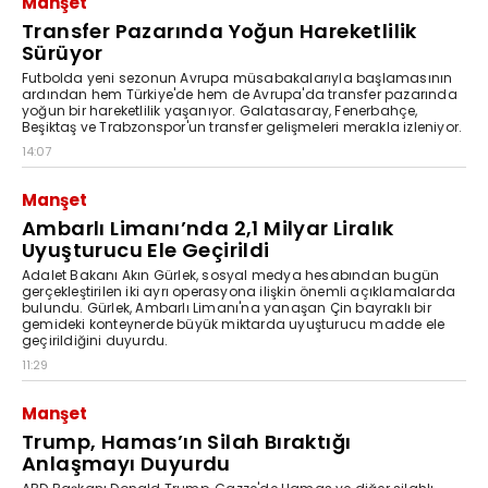
Manşet
Transfer Pazarında Yoğun Hareketlilik
Sürüyor
Futbolda yeni sezonun Avrupa müsabakalarıyla başlamasının
ardından hem Türkiye'de hem de Avrupa'da transfer pazarında
yoğun bir hareketlilik yaşanıyor. Galatasaray, Fenerbahçe,
Beşiktaş ve Trabzonspor'un transfer gelişmeleri merakla izleniyor.
14:07
Manşet
Ambarlı Limanı’nda 2,1 Milyar Liralık
Uyuşturucu Ele Geçirildi
Adalet Bakanı Akın Gürlek, sosyal medya hesabından bugün
gerçekleştirilen iki ayrı operasyona ilişkin önemli açıklamalarda
bulundu. Gürlek, Ambarlı Limanı'na yanaşan Çin bayraklı bir
gemideki konteynerde büyük miktarda uyuşturucu madde ele
geçirildiğini duyurdu.
11:29
Manşet
Trump, Hamas’ın Silah Bıraktığı
Anlaşmayı Duyurdu