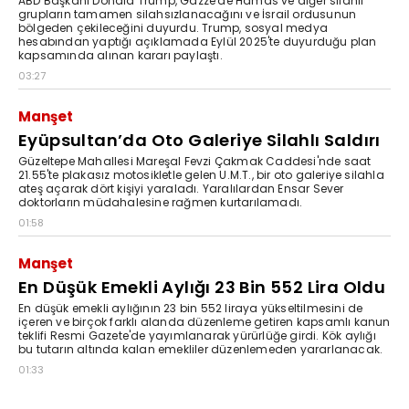
ABD Başkanı Donald Trump, Gazze'de Hamas ve diğer silahlı
grupların tamamen silahsızlanacağını ve İsrail ordusunun
bölgeden çekileceğini duyurdu. Trump, sosyal medya
hesabından yaptığı açıklamada Eylül 2025'te duyurduğu plan
kapsamında alınan kararı paylaştı.
03:27
Manşet
Eyüpsultan’da Oto Galeriye Silahlı Saldırı
Güzeltepe Mahallesi Mareşal Fevzi Çakmak Caddesi'nde saat
21.55'te plakasız motosikletle gelen U.M.T., bir oto galeriye silahla
ateş açarak dört kişiyi yaraladı. Yaralılardan Ensar Sever
doktorların müdahalesine rağmen kurtarılamadı.
01:58
Manşet
En Düşük Emekli Aylığı 23 Bin 552 Lira Oldu
En düşük emekli aylığının 23 bin 552 liraya yükseltilmesini de
içeren ve birçok farklı alanda düzenleme getiren kapsamlı kanun
teklifi Resmi Gazete'de yayımlanarak yürürlüğe girdi. Kök aylığı
bu tutarın altında kalan emekliler düzenlemeden yararlanacak.
01:33