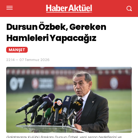
Dursun Özbek, Gereken
Hamleleri Yapacağız
MANŞET
22:14 — 07 Temmuz 2026
Galatasaray Kulübü Başkanı Dursun Özbek, yeni sezon hedeflerini ve