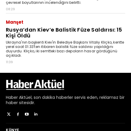
Haber
Aktüel,
son dakika haberler
servis eden, reklamsız bir
haber sitesidir.
KÜNYE