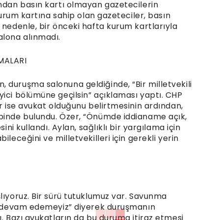
ından basın kartı olmayan gazetecilerin
 Kurum kartına sahip olan gazeteciler, basın
 nedenle, bir önceki hafta kurum kartlarıyla
alona alınmadı.
MALARI
 duruşma salonuna geldiğinde, “Bir milletvekili
yici bölümüne geçilsin” açıklaması yaptı. CHP
er ise avukat olduğunu belirtmesinin ardından,
ebinde bulundu. Özer, “Önümde iddianame açık,
ini kullandı. Aylan, sağlıklı bir yargılama için
leceğini ve milletvekilleri için gerekli yerin
lıyoruz. Bir sürü tutuklumuz var. Savunma
le devam edemeyiz” diyerek duruşmanın
ı. Bazı avukatların da bu duruma itiraz etmesi