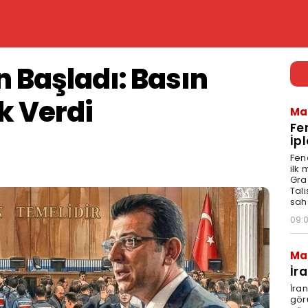
 Başladı: Basın
ak Verdi
Ma
Fe
İpl
Fen
ilk
Graz
Tal
sah
09:
Ma
İr
İra
gör