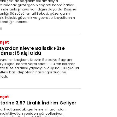
enli şekilde sağlanması amacıyla
şturulacak güzergahın coğrafi koordinatları
rinde anlaşmaya varıldığını duyurdu. Dışişleri
anlığı Sözcüsü İsmail Bekayi, güzergahın
ik, hukuki, güvenlik ve çevresel boyutlarının
lendiğini belirtti.
29
nşet
sya’dan Kiev’e Balistik Füze
dırısı: 15 Kişi Öldü
ayna'nın başkenti Kiev'in Belediye Başkanı
liy Kliçko, kentte yerel saat 01.33'ten itibaren
stik füze saldırısı yapıldığını duyurdu. Kliçko, iki
tteki bazı depoların hasar gördüğünü
ladı.
nşet
orine 3,97 Liralık İndirim Geliyor
rol fiyatlarındaki gerilemenin ardından
yakıt fiyatları yeniden güncelleniyor,