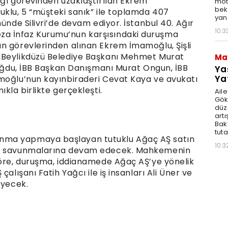
ığı görevinden uzaklaştırılan Ekrem
moto
bek
uklu, 5 “müşteki sanık” ile toplamda 407
yan
ünde Silivri’de devam ediyor. İstanbul 40. Ağır
10:3
a İnfaz Kurumu’nun karşısındaki duruşma
n görevlerinden alınan Ekrem İmamoğlu, Şişli
 Beylikdüzü Belediye Başkanı Mehmet Murat
Ma
rdoğdu, İBB Başkan Danışmanı Murat Ongun, İBB
Ya
Ya
amoğlu’nun kayınbiraderi Cevat Kaya ve avukatı
kla birlikte gerçekleşti.
Ail
Gök
düz
artı
Bak
tut
nma yapmaya başlayan tutuklu Ağaç AŞ satın
10:3
arı savunmalarına devam edecek. Mahkemenin
göre, duruşma, iddianamede Ağaç AŞ’ye yönelik
alışanı Fatih Yağcı ile iş insanları Ali Üner ve
eyecek.