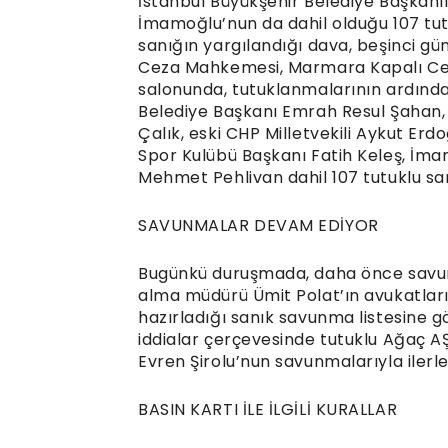
İstanbul Büyükşehir Belediye Başkanl
İmamoğlu’nun da dahil olduğu 107 tut
sanığın yargılandığı dava, beşinci gün
Ceza Mahkemesi, Marmara Kapalı Cez
salonunda, tutuklanmalarının ardında
Belediye Başkanı Emrah Resul Şahan,
Çalık, eski CHP Milletvekili Aykut E
Spor Kulübü Başkanı Fatih Keleş, İm
Mehmet Pehlivan dahil 107 tutuklu sanı
SAVUNMALAR DEVAM EDİYOR
Bugünkü duruşmada, daha önce savu
alma müdürü Ümit Polat’ın avukatl
hazırladığı sanık savunma listesine 
iddialar çerçevesinde tutuklu Ağaç AŞ ç
Evren Şirolu’nun savunmalarıyla ilerl
BASIN KARTI İLE İLGİLİ KURALLAR