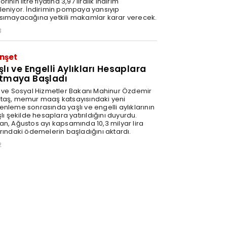
rinin litre fiyatına 3,97 liralık indirim
leniyor. İndirimin pompaya yansıyıp
sımayacağına yetkili makamlar karar verecek.
3
nşet
şlı ve Engelli Aylıkları Hesaplara
tmaya Başladı
e ve Sosyal Hizmetler Bakanı Mahinur Özdemir
taş, memur maaş katsayısındaki yeni
enleme sonrasında yaşlı ve engelli aylıklarının
şlı şekilde hesaplara yatırıldığını duyurdu.
an, Ağustos ayı kapsamında 10,3 milyar lira
arındaki ödemelerin başladığını aktardı.
2