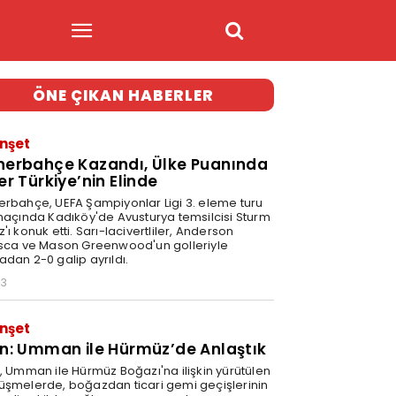
ÖNE ÇIKAN HABERLER
nşet
nerbahçe Kazandı, Ülke Puanında
er Türkiye’nin Elinde
erbahçe, UEFA Şampiyonlar Ligi 3. eleme turu
 maçında Kadıköy'de Avusturya temsilcisi Sturm
'ı konuk etti. Sarı-lacivertliler, Anderson
isca ve Mason Greenwood'un golleriyle
adan 2-0 galip ayrıldı.
03
nşet
an: Umman ile Hürmüz’de Anlaştık
n, Umman ile Hürmüz Boğazı'na ilişkin yürütülen
üşmelerde, boğazdan ticari gemi geçişlerinin