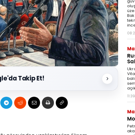
güv
olu
üze
Bak
tekn
ince
08:
Ma
Ru
Sal
Ukr
Vita
le'da Takip Et!
bali
sem
açık
11:39
Ma
Mot
Pet
akar