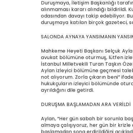
Duruşmaya, İletişim Başkanlığı taraf
alınmaması kararı alındığı bildirildi.
odasından davayı takip edebiliyor. Bu
duruşmaya katılan birçok gazeteci, s
SALONDA AYNAYA YANSIMANIN YANSI
Mahkeme Heyeti Başkanı Selçuk Aylan,
avukat bölümüne oturmuş, lütfen izle
İstanbul Milletvekili Turan Taşkın Öz
Aylan izleyici bölümüne geçmesi tal
not alıyorum. Zorla çıkarın beni” ifades
hukukçuların izleyici bölümünde oturabi
ayrıldığını dile getirdi.
DURUŞMA BAŞLAMADAN ARA VERİLDİ
Aylan, “Her gün sabah bir sorunla baş
almaya çalışıyoruz, her gün bir kriz
başlamadan sona erdirildiğini açıklad