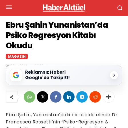
Ebru Şahin Yunanistan’da
Psiko Regresyon Kitabı
Okudu
MAGAZIN
09:03 — 25 Mayıs 2026
Reklamsız Haberi
Google'da Takip Et!
Ebru Şahin, Yunanistan’daki bir otelde elinde Dr.
Francesca Rossetti’nin “Psiko-Regresyon &