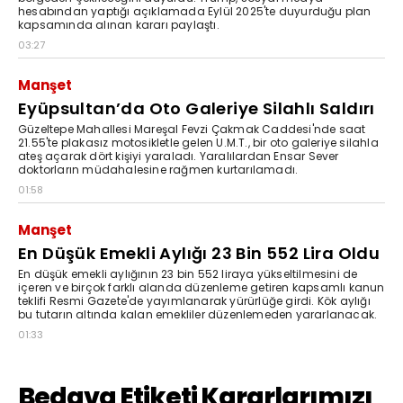
hesabından yaptığı açıklamada Eylül 2025'te duyurduğu plan
kapsamında alınan kararı paylaştı.
03:27
Manşet
Eyüpsultan’da Oto Galeriye Silahlı Saldırı
Güzeltepe Mahallesi Mareşal Fevzi Çakmak Caddesi'nde saat
21.55'te plakasız motosikletle gelen U.M.T., bir oto galeriye silahla
ateş açarak dört kişiyi yaraladı. Yaralılardan Ensar Sever
doktorların müdahalesine rağmen kurtarılamadı.
01:58
Manşet
En Düşük Emekli Aylığı 23 Bin 552 Lira Oldu
En düşük emekli aylığının 23 bin 552 liraya yükseltilmesini de
içeren ve birçok farklı alanda düzenleme getiren kapsamlı kanun
teklifi Resmi Gazete'de yayımlanarak yürürlüğe girdi. Kök aylığı
bu tutarın altında kalan emekliler düzenlemeden yararlanacak.
01:33