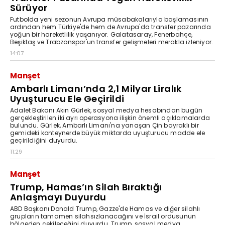
Sürüyor
Futbolda yeni sezonun Avrupa müsabakalarıyla başlamasının
ardından hem Türkiye'de hem de Avrupa'da transfer pazarında
yoğun bir hareketlilik yaşanıyor. Galatasaray, Fenerbahçe,
Beşiktaş ve Trabzonspor'un transfer gelişmeleri merakla izleniyor.
14:07
Manşet
Ambarlı Limanı’nda 2,1 Milyar Liralık
Uyuşturucu Ele Geçirildi
Adalet Bakanı Akın Gürlek, sosyal medya hesabından bugün
gerçekleştirilen iki ayrı operasyona ilişkin önemli açıklamalarda
bulundu. Gürlek, Ambarlı Limanı'na yanaşan Çin bayraklı bir
gemideki konteynerde büyük miktarda uyuşturucu madde ele
geçirildiğini duyurdu.
11:29
Manşet
Trump, Hamas’ın Silah Bıraktığı
Anlaşmayı Duyurdu
ABD Başkanı Donald Trump, Gazze'de Hamas ve diğer silahlı
grupların tamamen silahsızlanacağını ve İsrail ordusunun
bölgeden çekileceğini duyurdu. Trump, sosyal medya