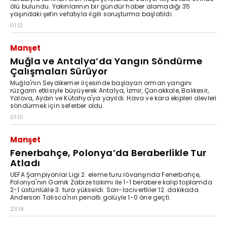
ölü bulundu. Yakınlarının bir gündür haber alamadığı 35
yaşındaki şefin vefatıyla ilgili soruşturma başlatıldı.
01:12
Manşet
Muğla ve Antalya’da Yangın Söndürme
Çalışmaları Sürüyor
Muğla'nın Seydikemer ilçesinde başlayan orman yangını
rüzgarın etkisiyle büyüyerek Antalya, İzmir, Çanakkale, Balıkesir,
Yalova, Aydın ve Kütahya'ya yayıldı. Hava ve kara ekipleri alevleri
söndürmek için seferber oldu.
01:10
Manşet
Fenerbahçe, Polonya’da Beraberlikle Tur
Atladı
UEFA Şampiyonlar Ligi 2. eleme turu rövanşında Fenerbahçe,
Polonya'nın Gornik Zabrze takımı ile 1-1 berabere kalıp toplamda
2-1 üstünlükle 3. tura yükseldi. Sarı-lacivertliler 12. dakikada
Anderson Talisca'nın penaltı golüyle 1-0 öne geçti.
23:19