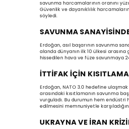
savunma harcamalarının oranını yüzde
Güvenlik ve dayanıklılık harcamaların
söyledi.
SAVUNMA SANAYİSİNDE
Erdoğan, asıl başarının savunma sanay
alanda dünyanın ilk 10 ülkesi arasına gi
hissedilen hava ve füze savunmaya 24 m
İTTİFAK İÇİN KISITLAM
Erdoğan, NATO 3.0 hedefine ulaşmak iç
arasındaki kısıtlamanın savunma başt
vurguladı. Bu durumun hem endüstri h
edilmesini memnuniyetle karşıladığını
UKRAYNA VE İRAN KRİZ