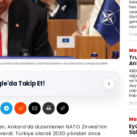
Ada
hes
ope
Gür
gem
uyu
11:29
Ma
Tr
An
avunma harcamalarını artırma kararını ve savunma sanayisindeki
ABD
diğ
ve 
le'da Takip Et!
duy
yap
kap
03:2
Ma
Ey
, Ankara’da düzenlenen NATO Zirvesi’nin
Sal
verdi. Türkiye olarak 2030 yılından önce