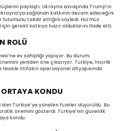
 görüşlerini paylaştı. Ukrayna savaşında Trump’ın
i. Ukrayna’ya sağlanan katkının devam edeceğini
lı tutumunu takdir ettiğini söyledi. Hürmüz
in gerekli katkıya hazır olduklarını ifade etti.
İN ROLÜ
esi’ne ev sahipliği yapıyor. Bu durum,
önemini yeniden öne çıkarıyor. Türkiye, İncirlik
 tesisle ittifakın operasyonel altyapısında
I ORTAYA KONDU
n’dan Türkiye’ye yönelen füzeler düşürüldü. Bu
atik önemini gösterdi. Türkiye’nin güvenlik
taya kondu.