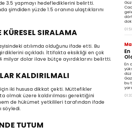
 3.5 yapmayı hedeflediklerini belirtti.
Güz
Cad
da şimdiden yüzde 1.5 oranına ulaştıklarını
gele
dört
dok
01:5
 KÜRESEL SIRALAMA
Ma
isindeki atılımda olduğunu ifade etti. Bu
En
rdiklerini açıkladı. İttifakta eksikliği en çok
Ol
ilyar dolar ilave bütçe ayırdıklarını belirtti.
En d
yüks
ALAR KALDIRILMALI
düz
Gaz
bu 
yar
in iki hususa dikkat çekti. Müttefikler
a olmak üzere kaldırılması gerektiğini
01:3
em de hükümet yetkilileri tarafından ifade
 söyledi.
İNDE TUTUM