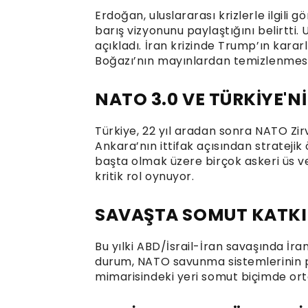
Erdoğan, uluslararası krizlerle ilgili
barış vizyonunu paylaştığını belirtt
açıkladı. İran krizinde Trump’ın karar
Boğazı’nın mayınlardan temizlenmesi iç
NATO 3.0 VE TÜRKİYE'N
Türkiye, 22 yıl aradan sonra NATO Zirv
Ankara’nın ittifak açısından stratejik 
başta olmak üzere birçok askeri üs ve
kritik rol oynuyor.
SAVAŞTA SOMUT KATK
Bu yılki ABD/İsrail-İran savaşında İra
durum, NATO savunma sistemlerinin pr
mimarisindeki yeri somut biçimde or