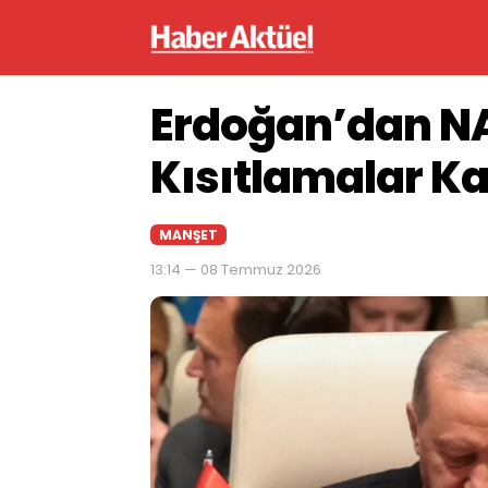
Erdoğan’dan NA
Kısıtlamalar K
MANŞET
13:14 — 08 Temmuz 2026