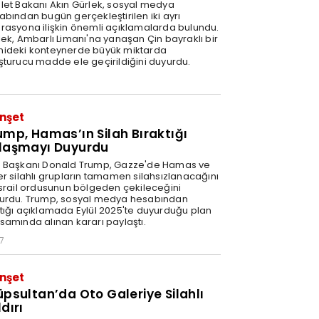
let Bakanı Akın Gürlek, sosyal medya
abından bugün gerçekleştirilen iki ayrı
rasyona ilişkin önemli açıklamalarda bulundu.
lek, Ambarlı Limanı'na yanaşan Çin bayraklı bir
ideki konteynerde büyük miktarda
şturucu madde ele geçirildiğini duyurdu.
nşet
ump, Hamas’ın Silah Bıraktığı
laşmayı Duyurdu
 Başkanı Donald Trump, Gazze'de Hamas ve
er silahlı grupların tamamen silahsızlanacağını
İsrail ordusunun bölgeden çekileceğini
urdu. Trump, sosyal medya hesabından
tığı açıklamada Eylül 2025'te duyurduğu plan
samında alınan kararı paylaştı.
7
nşet
üpsultan’da Oto Galeriye Silahlı
dırı