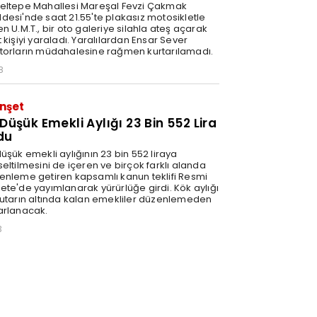
eltepe Mahallesi Mareşal Fevzi Çakmak
desi'nde saat 21.55'te plakasız motosikletle
n U.M.T., bir oto galeriye silahla ateş açarak
 kişiyi yaraladı. Yaralılardan Ensar Sever
torların müdahalesine rağmen kurtarılamadı.
8
nşet
 Düşük Emekli Aylığı 23 Bin 552 Lira
du
üşük emekli aylığının 23 bin 552 liraya
eltilmesini de içeren ve birçok farklı alanda
enleme getiren kapsamlı kanun teklifi Resmi
ete'de yayımlanarak yürürlüğe girdi. Kök aylığı
tutarın altında kalan emekliler düzenlemeden
arlanacak.
3