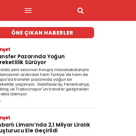
ÖNE ÇIKAN HABERLER
nşet
ansfer Pazarında Yoğun
reketlilik Sürüyor
bolda yeni sezonun Avrupa müsabakalarıyla
lamasının ardından hem Türkiye'de hem de
upa'da transfer pazarında yoğun bir
eketlilik yaşanıyor. Galatasaray, Fenerbahçe,
iktaş ve Trabzonspor'un transfer gelişmeleri
akla izleniyor.
7
nşet
barlı Limanı’nda 2,1 Milyar Liralık
uşturucu Ele Geçirildi