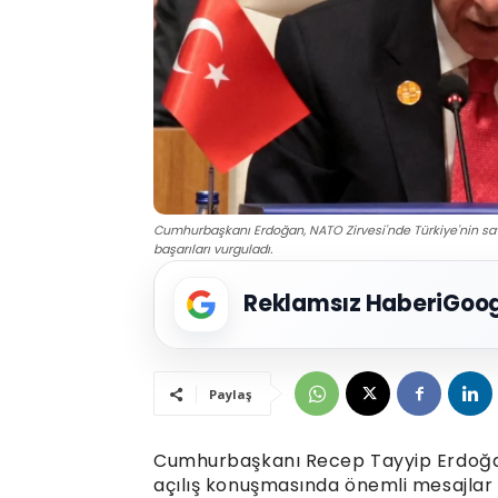
Cumhurbaşkanı Erdoğan, NATO Zirvesi'nde Türkiye'nin s
başarıları vurguladı.
Reklamsız Haberi
Goog
Paylaş
Cumhurbaşkanı Recep Tayyip Erdoğan
açılış konuşmasında önemli mesajlar 