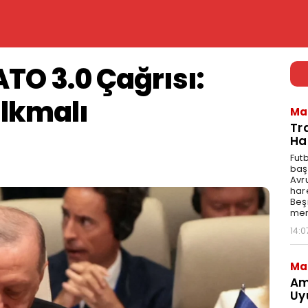
TO 3.0 Çağrısı:
alkmalı
Ma
Tr
Ha
Fut
baş
Avr
har
Beş
mer
14:0
Ma
Am
Uy