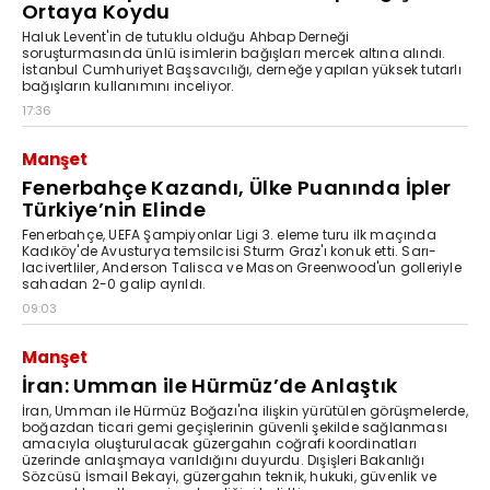
Ortaya Koydu
Haluk Levent'in de tutuklu olduğu Ahbap Derneği
soruşturmasında ünlü isimlerin bağışları mercek altına alındı.
İstanbul Cumhuriyet Başsavcılığı, derneğe yapılan yüksek tutarlı
bağışların kullanımını inceliyor.
17:36
Manşet
Fenerbahçe Kazandı, Ülke Puanında İpler
Türkiye’nin Elinde
Fenerbahçe, UEFA Şampiyonlar Ligi 3. eleme turu ilk maçında
Kadıköy'de Avusturya temsilcisi Sturm Graz'ı konuk etti. Sarı-
lacivertliler, Anderson Talisca ve Mason Greenwood'un golleriyle
sahadan 2-0 galip ayrıldı.
09:03
Manşet
İran: Umman ile Hürmüz’de Anlaştık
İran, Umman ile Hürmüz Boğazı'na ilişkin yürütülen görüşmelerde,
boğazdan ticari gemi geçişlerinin güvenli şekilde sağlanması
amacıyla oluşturulacak güzergahın coğrafi koordinatları
üzerinde anlaşmaya varıldığını duyurdu. Dışişleri Bakanlığı
Sözcüsü İsmail Bekayi, güzergahın teknik, hukuki, güvenlik ve