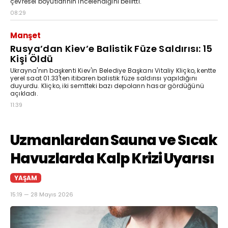
çevresel boyutlarının incelendiğini belirtti.
08:29
Manşet
Rusya’dan Kiev’e Balistik Füze Saldırısı: 15
Kişi Öldü
Ukrayna'nın başkenti Kiev'in Belediye Başkanı Vitaliy Kliçko, kentte
yerel saat 01.33'ten itibaren balistik füze saldırısı yapıldığını
duyurdu. Kliçko, iki semtteki bazı depoların hasar gördüğünü
açıkladı.
11:39