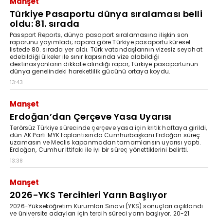
Manşet
Türkiye Pasaportu dünya sıralaması belli
oldu: 81. sırada
Passport Reports, dünya pasaport sıralamasına ilişkin son
raporunu yayımladı; rapora göre Türkiye pasaportu küresel
listede 80. sırada yer aldı. Türk vatandaşlarının vizesiz seyahat
edebildiği ülkeler ile sınır kapısında vize alabildiği
destinasyonların dikkate alındığı rapor, Türkiye pasaportunun
dünya genelindeki hareketlilik gücünü ortaya koydu.
13:43
Manşet
Erdoğan’dan Çerçeve Yasa Uyarısı
Terörsüz Türkiye sürecinde çerçeve yasa için kritik haftaya girildi,
dün AK Parti MYK toplantısında Cumhurbaşkanı Erdoğan süreç
uzamasın ve Meclis kapanmadan tamamlansın uyarısı yaptı.
Erdoğan, Cumhur İttifakı ile iyi bir süreç yönettiklerini belirtti.
13:38
Manşet
2026-YKS Tercihleri Yarın Başlıyor
2026-Yükseköğretim Kurumları Sınavı (YKS) sonuçları açıklandı
ve üniversite adayları için tercih süreci yarın başlıyor. 20-21