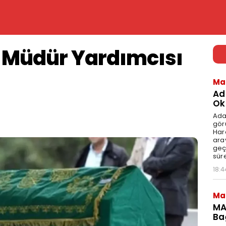
u Müdür Yardımcısı
Ma
Ad
Ok
Ada
gör
Har
aray
geç
süre
18:4
Ma
MA
Ba