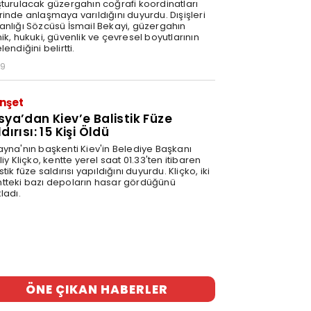
şturulacak güzergahın coğrafi koordinatları
rinde anlaşmaya varıldığını duyurdu. Dışişleri
anlığı Sözcüsü İsmail Bekayi, güzergahın
ik, hukuki, güvenlik ve çevresel boyutlarının
lendiğini belirtti.
29
nşet
sya’dan Kiev’e Balistik Füze
dırısı: 15 Kişi Öldü
ayna'nın başkenti Kiev'in Belediye Başkanı
liy Kliçko, kentte yerel saat 01.33'ten itibaren
stik füze saldırısı yapıldığını duyurdu. Kliçko, iki
tteki bazı depoların hasar gördüğünü
ladı.