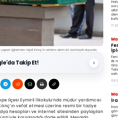
Hal
sor
altı
der
kull
17:3
Ma
Fe
İpl
ev yapan öğretmen Vejdi Kılınç'ın vefatını derin bir üzüntüyle duyurdu.
Fen
ilk
le'da Takip Et!
Graz
Tal
sah
09:
Ma
tepe ilçesi Eymirli İlkokulu’nda müdür yardımcısı
İr
ınç’ın vefat etmesi üzerine resmi bir taziye
İra
gör
ya hesapları ve internet sitesinden paylaşılan
güv
ntüyle karşılandığı ifade edildi. Mesajda