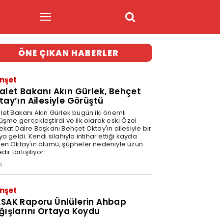
ÖNE ÇIKAN HABERLER
nşet
alet Bakanı Akın Gürlek, Behçet
tay’ın Ailesiyle Görüştü
let Bakanı Akın Gürlek bugün iki önemli
üşme gerçekleştirdi ve ilk olarak eski Özel
ekat Daire Başkanı Behçet Oktay'ın ailesiyle bir
a geldi. Kendi silahıyla intihar ettiği kayda
en Oktay'ın ölümü, şüpheler nedeniyle uzun
dir tartışılıyor.
4
nşet
SAK Raporu Ünlülerin Ahbap
ğışlarını Ortaya Koydu