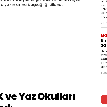
olu
 yakınlarına başsağlığı dilendi.
üze
Bak
tekn
ince
08:
Ma
Ru
Sal
Ukr
Vita
bali
sem
açık
11:39