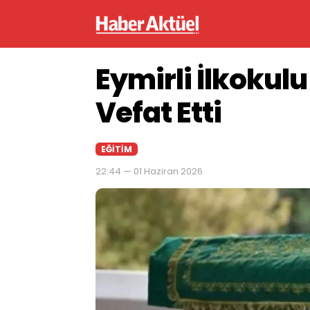
Eymirli İlkokul
Vefat Etti
EĞITIM
22:44 — 01 Haziran 2026