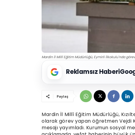
Mardin İl Millî Eğitim Müdürlüğü, Eymirli İlkokulu'nda gör
Reklamsız Haberi
Goog
Paylaş
Mardin İl Millî Eğitim Müdürlüğü, Kızıl
olarak görev yapan öğretmen Vejdi Kıl
mesajı yayımladı. Kurumun sosyal med
açıklamada, vefat haberinin büyük üzü