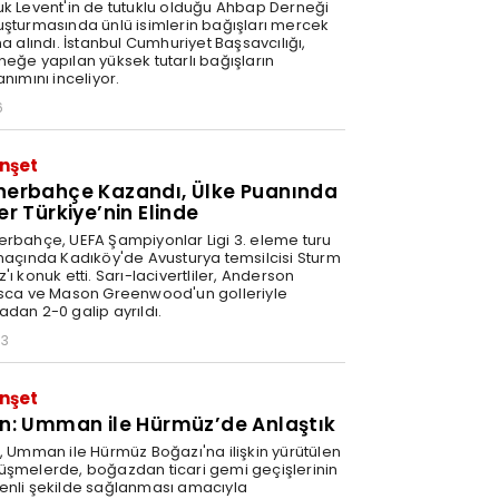
uk Levent'in de tutuklu olduğu Ahbap Derneği
uşturmasında ünlü isimlerin bağışları mercek
na alındı. İstanbul Cumhuriyet Başsavcılığı,
neğe yapılan yüksek tutarlı bağışların
anımını inceliyor.
6
nşet
nerbahçe Kazandı, Ülke Puanında
er Türkiye’nin Elinde
erbahçe, UEFA Şampiyonlar Ligi 3. eleme turu
 maçında Kadıköy'de Avusturya temsilcisi Sturm
'ı konuk etti. Sarı-lacivertliler, Anderson
isca ve Mason Greenwood'un golleriyle
adan 2-0 galip ayrıldı.
03
nşet
an: Umman ile Hürmüz’de Anlaştık
n, Umman ile Hürmüz Boğazı'na ilişkin yürütülen
üşmelerde, boğazdan ticari gemi geçişlerinin
enli şekilde sağlanması amacıyla