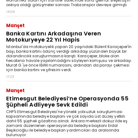
Mohamed Salah için transfer sürecinde sona gelindi. Beşiktaş'ın
askıya aldığı görüşmeler sonrası Trabzonspor devreye girmişti.
14:06
Manşet
Banka Kartını Arkadaşına Veren
Motokuryeye 22 Yıl Hapis
İstanbul'da motokuryelik yapan 20 yaşındaki Bülent Karaçeper'in
başı, banka kartını ödünç verdiği arkadaşı yüzünden büyük bir
dolandırıcılık soruşturmasına karıştı. Karaçeper, bloke olan
hesabına havale yapılamadığını söyleyen komşusu ve arkadaşı
Murat G.'ye önce IBAN numarasını, ardından da parayı çekmesi
için banka kartını ve şifresini verdi.
17:23
Manşet
Etimesgut Belediyesi’ne Operasyonda 55
Şüpheli Adliyeye Sevk Edildi
CHP'li Etimesgut Belediyesi'ne yönelik yolsuzluk soruşturması
kapsamında belediye başkanı ve çok sayıda üst düzey yetkili
dahil 55 şüpheli gözaltına alındı. Ankara merkezli dokuz ilde eş
zamanlı düzenlenen operasyonda belediye başkanı Erdal
Beşikcioğlu ile belediye başkan yardımcıları da aralarında
bulunuyor.