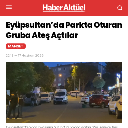
Eyüpsultan’da Parkta Oturan
Gruba Ateş Açtılar
MANŞET
22:19 — 17 Haziran 2026
Eyüpsultan'da bir grup insanın bulunduğu alana açılan ateş sonucu beş