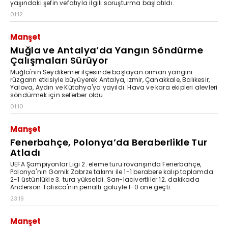
yaşındaki şefin vefatıyla ilgili soruşturma başlatıldı.
01:12
Manşet
Muğla ve Antalya’da Yangın Söndürme
Çalışmaları Sürüyor
Muğla'nın Seydikemer ilçesinde başlayan orman yangını
rüzgarın etkisiyle büyüyerek Antalya, İzmir, Çanakkale, Balıkesir,
Yalova, Aydın ve Kütahya'ya yayıldı. Hava ve kara ekipleri alevleri
söndürmek için seferber oldu.
01:10
Manşet
Fenerbahçe, Polonya’da Beraberlikle Tur
Atladı
UEFA Şampiyonlar Ligi 2. eleme turu rövanşında Fenerbahçe,
Polonya'nın Gornik Zabrze takımı ile 1-1 berabere kalıp toplamda
2-1 üstünlükle 3. tura yükseldi. Sarı-lacivertliler 12. dakikada
Anderson Talisca'nın penaltı golüyle 1-0 öne geçti.
23:19
Manşet