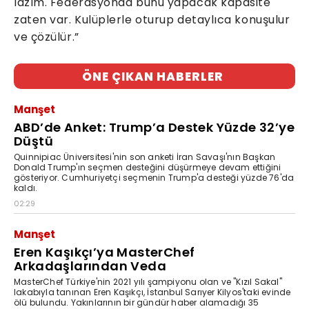
lazım. Federasyonda bunu yapacak kapasite
zaten var. Kulüplerle oturup detaylıca konuşulur
ve çözülür.”
ÖNE ÇIKAN HABERLER
Manşet
ABD’de Anket: Trump’a Destek Yüzde 32’ye
Düştü
Quinnipiac Üniversitesi'nin son anketi İran Savaşı'nın Başkan
Donald Trump'ın seçmen desteğini düşürmeye devam ettiğini
gösteriyor. Cumhuriyetçi seçmenin Trump'a desteği yüzde 76'da
kaldı.
02:29
Manşet
Eren Kaşıkçı’ya MasterChef
Arkadaşlarından Veda
MasterChef Türkiye'nin 2021 yılı şampiyonu olan ve "Kızıl Sakal"
lakabıyla tanınan Eren Kaşıkçı, İstanbul Sarıyer Kilyos'taki evinde
ölü bulundu. Yakınlarının bir gündür haber alamadığı 35