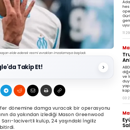
Ada
hes
ope
Gür
gem
uyu
11:29
Ma
şarı elde ederek resmi evrakları imzalamaya başladı.
Tr
An
le'da Takip Et!
ABD
diğ
ve 
duy
yap
kap
03:2
nsfer dönemine damga vuracak bir operasyonu
Ma
ının da yakından izlediği Mason Greenwood
Ey
 Sarı-lacivertli kulüp, 24 yaşındaki İngiliz
Sal
itirdi.