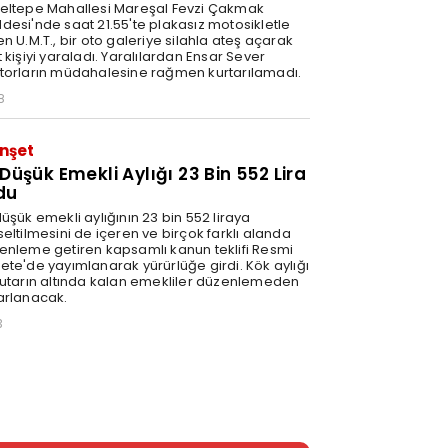
eltepe Mahallesi Mareşal Fevzi Çakmak
desi'nde saat 21.55'te plakasız motosikletle
n U.M.T., bir oto galeriye silahla ateş açarak
 kişiyi yaraladı. Yaralılardan Ensar Sever
torların müdahalesine rağmen kurtarılamadı.
8
nşet
 Düşük Emekli Aylığı 23 Bin 552 Lira
du
üşük emekli aylığının 23 bin 552 liraya
eltilmesini de içeren ve birçok farklı alanda
enleme getiren kapsamlı kanun teklifi Resmi
ete'de yayımlanarak yürürlüğe girdi. Kök aylığı
tutarın altında kalan emekliler düzenlemeden
arlanacak.
3