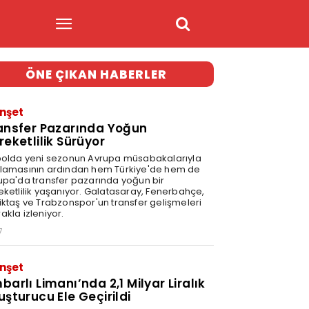
ÖNE ÇIKAN HABERLER
nşet
ansfer Pazarında Yoğun
reketlilik Sürüyor
bolda yeni sezonun Avrupa müsabakalarıyla
lamasının ardından hem Türkiye'de hem de
upa'da transfer pazarında yoğun bir
eketlilik yaşanıyor. Galatasaray, Fenerbahçe,
iktaş ve Trabzonspor'un transfer gelişmeleri
akla izleniyor.
7
nşet
barlı Limanı’nda 2,1 Milyar Liralık
uşturucu Ele Geçirildi