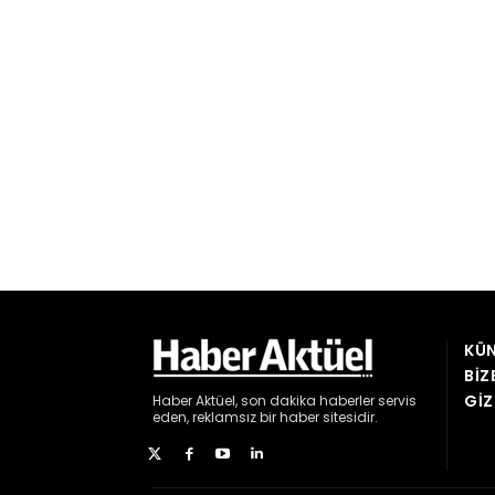
KÜN
BIZ
GIZ
Haber
Aktüel,
son dakika haberler
servis
eden, reklamsız bir haber sitesidir.