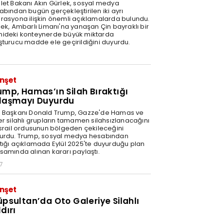
let Bakanı Akın Gürlek, sosyal medya
abından bugün gerçekleştirilen iki ayrı
rasyona ilişkin önemli açıklamalarda bulundu.
lek, Ambarlı Limanı'na yanaşan Çin bayraklı bir
ideki konteynerde büyük miktarda
şturucu madde ele geçirildiğini duyurdu.
nşet
ump, Hamas’ın Silah Bıraktığı
laşmayı Duyurdu
 Başkanı Donald Trump, Gazze'de Hamas ve
er silahlı grupların tamamen silahsızlanacağını
İsrail ordusunun bölgeden çekileceğini
urdu. Trump, sosyal medya hesabından
tığı açıklamada Eylül 2025'te duyurduğu plan
samında alınan kararı paylaştı.
7
nşet
üpsultan’da Oto Galeriye Silahlı
dırı