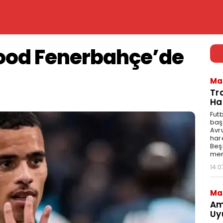
od Fenerbahçe’de
Ma
Tr
Ha
Fut
baş
Avr
har
Beş
mer
14:0
Ma
Am
Uy