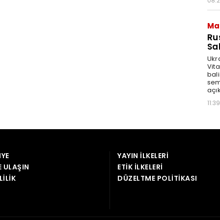
YE
YAYIN İLKELERI
E ULAŞIN
ETIK İLKELERI
LILIK
DÜZELTME POLITIKASI