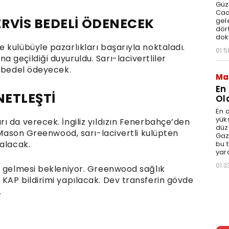
Güz
Cad
RVİS BEDELİ ÖDENECEK
gele
dört
dok
 kulübüyle pazarlıkları başarıyla noktaladı.
01:5
geçildiği duyuruldu. Sarı-lacivertliler
i bedel ödeyecek.
Ma
En
NETLEŞTİ
Ol
En d
yüks
ı da verecek. İngiliz yıldızın Fenerbahçe’den
düz
. Mason Greenwood, sarı-lacivertli kulüpten
Gaz
 alacak.
bu 
yar
01:3
a gelmesi bekleniyor. Greenwood sağlık
KAP bildirimi yapılacak. Dev transferin gövde
.