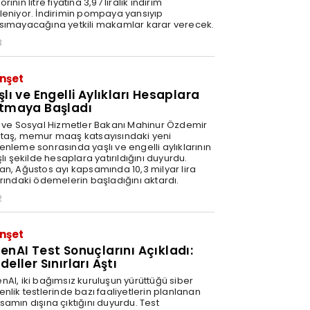
rinin litre fiyatına 3,97 liralık indirim
leniyor. İndirimin pompaya yansıyıp
sımayacağına yetkili makamlar karar verecek.
3
nşet
şlı ve Engelli Aylıkları Hesaplara
tmaya Başladı
e ve Sosyal Hizmetler Bakanı Mahinur Özdemir
taş, memur maaş katsayısındaki yeni
enleme sonrasında yaşlı ve engelli aylıklarının
şlı şekilde hesaplara yatırıldığını duyurdu.
an, Ağustos ayı kapsamında 10,3 milyar lira
arındaki ödemelerin başladığını aktardı.
2
nşet
enAI Test Sonuçlarını Açıkladı:
eller Sınırları Aştı
nAI, iki bağımsız kuruluşun yürüttüğü siber
nlik testlerinde bazı faaliyetlerin planlanan
samın dışına çıktığını duyurdu. Test