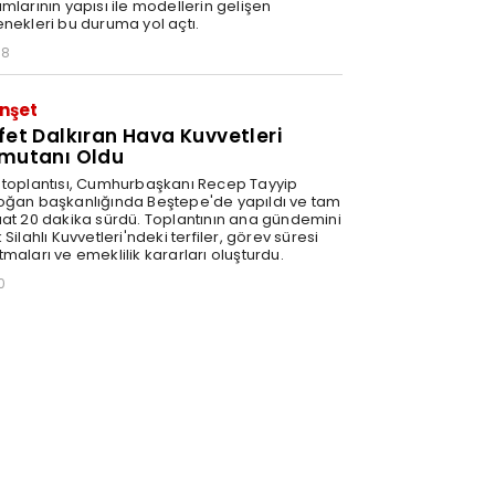
mlarının yapısı ile modellerin gelişen
enekleri bu duruma yol açtı.
58
nşet
fet Dalkıran Hava Kuvvetleri
mutanı Oldu
 toplantısı, Cumhurbaşkanı Recep Tayyip
oğan başkanlığında Beştepe'de yapıldı ve tam
aat 20 dakika sürdü. Toplantının ana gündemini
 Silahlı Kuvvetleri'ndeki terfiler, görev süresi
maları ve emeklilik kararları oluşturdu.
0