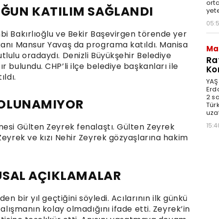
orta
ĞUN KATILIM SAĞLANDI
yet
05:
bi Bakırlıoğlu ve Bekir Başevirgen törende yer
kanı Mansur Yavaş da programa katıldı. Manisa
Ma
lulu oradaydı. Denizli Büyükşehir Belediye
Ra
 bulundu. CHP’li ilçe belediye başkanları ile
Ko
ıldı.
YAŞ
Erd
2 s
 OLUNAMIYOR
Türk
uzat
nesi Gülten Zeyrek fenalaştı. Gülten Zeyrek
15:4
Zeyrek ve kızı Nehir Zeyrek gözyaşlarına hakim
USAL AÇIKLAMALAR
en bir yıl geçtiğini söyledi. Acılarının ilk günkü
 alışmanın kolay olmadığını ifade etti. Zeyrek’in