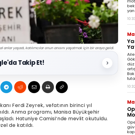
moto
bek
yan
10:3
Ma
Ya
Ya
l anlar yaşadı, katılımcılar onun anısını yaşatmak için bir araya geldi.
Ail
Gök
le'da Takip Et!
düz
artı
Bak
tut
10:3
Ma
anı Ferdi Zeyrek, vefatının birinci yıl
Op
ıldı. Anma programı, Manisa Büyükşehir
Mod
şladı. Hatuniye Camisi’nde mevlit okutuldu.
Ope
l de katıldı.
güve
kap