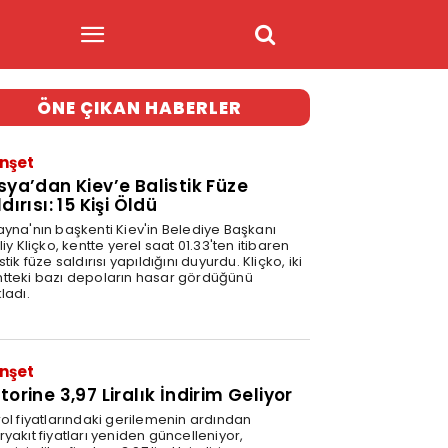
ÖNE ÇIKAN HABERLER
nşet
sya’dan Kiev’e Balistik Füze
dırısı: 15 Kişi Öldü
ayna'nın başkenti Kiev'in Belediye Başkanı
liy Kliçko, kentte yerel saat 01.33'ten itibaren
stik füze saldırısı yapıldığını duyurdu. Kliçko, iki
tteki bazı depoların hasar gördüğünü
ladı.
nşet
orine 3,97 Liralık İndirim Geliyor
rol fiyatlarındaki gerilemenin ardından
yakıt fiyatları yeniden güncelleniyor,