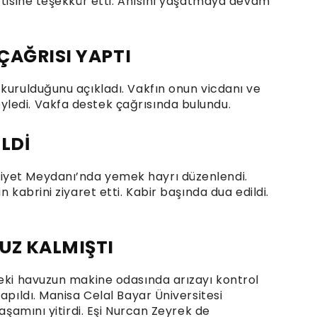
rtisine teşekkür etti. Anısını yaşatmaya devam
ÇAĞRISI YAPTI
kurulduğunu açıkladı. Vakfın onun vicdanı ve
ledi. Vakfa destek çağrısında bulundu.
LDİ
iyet Meydanı’nda yemek hayrı düzenlendi.
 kabrini ziyaret etti. Kabir başında dua edildi.
UZ KALMIŞTI
deki havuzun makine odasında arızayı kontrol
apıldı. Manisa Celal Bayar Üniversitesi
yaşamını yitirdi. Eşi Nurcan Zeyrek de