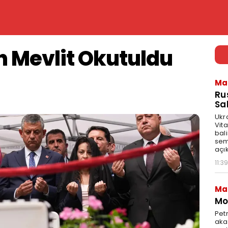
in Mevlit Okutuldu
Ma
Ru
Sal
Ukr
Vita
bali
sem
açık
11:39
Ma
Mot
Pet
akar