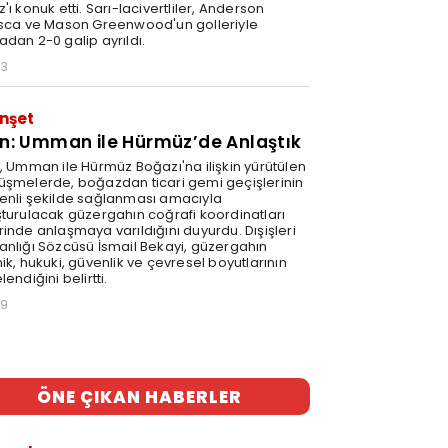
'ı konuk etti. Sarı-lacivertliler, Anderson
isca ve Mason Greenwood'un golleriyle
adan 2-0 galip ayrıldı.
03
nşet
an: Umman ile Hürmüz’de Anlaştık
n, Umman ile Hürmüz Boğazı'na ilişkin yürütülen
üşmelerde, boğazdan ticari gemi geçişlerinin
enli şekilde sağlanması amacıyla
şturulacak güzergahın coğrafi koordinatları
rinde anlaşmaya varıldığını duyurdu. Dışişleri
anlığı Sözcüsü İsmail Bekayi, güzergahın
ik, hukuki, güvenlik ve çevresel boyutlarının
lendiğini belirtti.
29