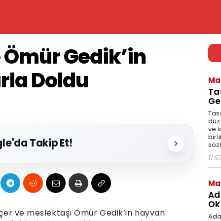
e Ömür Gedik’in
rla Doldu
Ma
Ta
Ge
Tasa
düz
ve 
birl
le'da Takip Et!
söz
17:5
Ma
Ad
Ok
Göçer ve meslektaşı Ömür Gedik’in hayvan
Ada