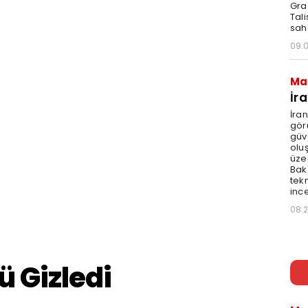
Graz
Tal
sah
09:
Ma
İr
İra
gör
güv
olu
üze
Bak
tekn
ince
08: