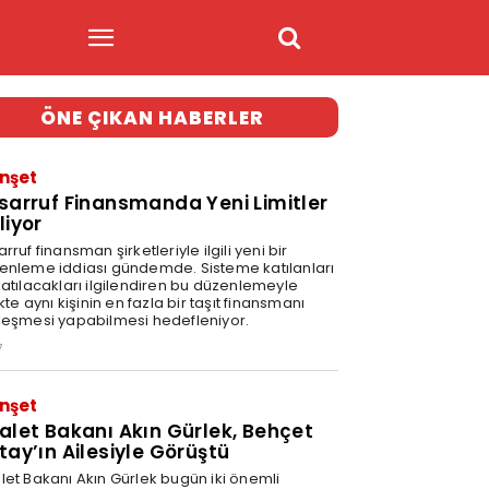
ÖNE ÇIKAN HABERLER
nşet
sarruf Finansmanda Yeni Limitler
liyor
rruf finansman şirketleriyle ilgili yeni bir
enleme iddiası gündemde. Sisteme katılanları
katılacakları ilgilendiren bu düzenlemeyle
ikte aynı kişinin en fazla bir taşıt finansmanı
leşmesi yapabilmesi hedefleniyor.
7
nşet
alet Bakanı Akın Gürlek, Behçet
tay’ın Ailesiyle Görüştü
let Bakanı Akın Gürlek bugün iki önemli