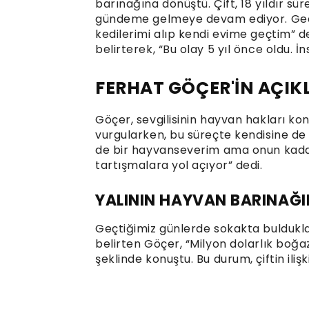
barınağına dönüştü. Çift, 18 yıldır sür
gündeme gelmeye devam ediyor. Gedik
kedilerimi alıp kendi evime geçtim” de
belirterek, “Bu olay 5 yıl önce oldu. İ
FERHAT GÖÇER'İN AÇIK
Göçer, sevgilisinin hayvan hakları ko
vurgularken, bu süreçte kendisine de 
de bir hayvanseverim ama onun kad
tartışmalara yol açıyor” dedi.
YALININ HAYVAN BARINAĞ
Geçtiğimiz günlerde sokakta buldukları
belirten Göçer, “Milyon dolarlık boğa
şeklinde konuştu. Bu durum, çiftin iliş