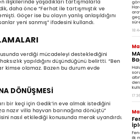
en ilişkilerinde yaşadıkları tartışmalarla
gör
Har
, daha önce “Ferhat ile tartışmıştık ve
aray
mişti. Göçer ise bu olayın yanlış anlaşıldığını
geç
nsanlar yeni sanmış” ifadesini kullandı.
süre
18:4
LAMALARI
Ma
MA
nusunda verdiği mücadeleyi desteklediğini
Ba
haksızlık yapıldığını düşündüğünü belirtti. “Ben
Hal
ar kimse olamaz. Bazen bu durum evde
sor
altı
der
kull
INA DÖNÜŞMESİ
17:3
 bir keçi için Gedik’in eve almak istediğini
za nazır villa hayvan barınağına dönüştü”
Ma
kisini nasıl etkilediği konusunda merak uyandırdı.
Fe
İpl
Fen
ilk