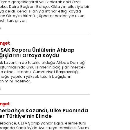
üşme gerçekleştirdi ve ilk olarak eski Özel
ekat Daire Başkanı Behçet Oktay'ın ailesiyle bir
a geldi. Kendi silahıyla intihar ettiği kayda
en Oktay'ın ölümü, şüpheler nedeniyle uzun
dir tartışılıyor.
4
nşet
SAK Raporu Ünlülerin Ahbap
ğışlarını Ortaya Koydu
uk Levent'in de tutuklu olduğu Ahbap Derneği
uşturmasında ünlü isimlerin bağışları mercek
na alındı. İstanbul Cumhuriyet Başsavcılığı,
neğe yapılan yüksek tutarlı bağışların
anımını inceliyor.
6
nşet
nerbahçe Kazandı, Ülke Puanında
er Türkiye’nin Elinde
erbahçe, UEFA Şampiyonlar Ligi 3. eleme turu
 maçında Kadıköy'de Avusturya temsilcisi Sturm