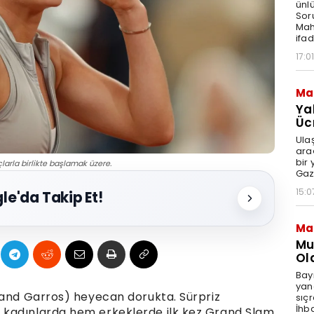
ünl
Sor
Mah
ifad
17:01
Ma
Ya
Üc
Ulaş
araç
bir
larla birlikte başlamak üzere.
Gaz
15:0
le'da Takip Et!
Ma
Mu
Ol
Bay
yang
land Garros) heyecan dorukta. Sürpriz
sıçr
İhb
 kadınlarda hem erkeklerde ilk kez Grand Slam