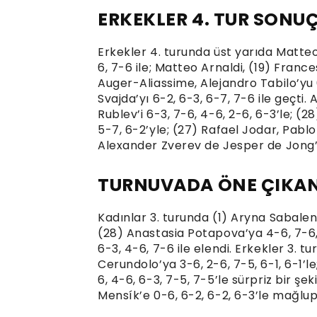
ERKEKLER 4. TUR SONU
Erkekler 4. turunda üst yarıda Matte
6, 7-6 ile; Matteo Arnaldi, (19) France
Auger-Aliassime, Alejandro Tabilo’yu 6
Svajda’yı 6-2, 6-3, 6-7, 7-6 ile geçti.
Rublev’i 6-3, 7-6, 4-6, 2-6, 6-3’le; (
5-7, 6-2’yle; (27) Rafael Jodar, Pablo
Alexander Zverev de Jesper de Jong’u
TURNUVADA ÖNE ÇIKAN
Kadınlar 3. turunda (1) Aryna Sabalen
(28) Anastasia Potapova’ya 4-6, 7-6
6-3, 4-6, 7-6 ile elendi. Erkekler 3. 
Cerundolo’ya 3-6, 2-6, 7-5, 6-1, 6-1’
6, 4-6, 6-3, 7-5, 7-5’le sürpriz bir şe
Mensík’e 0-6, 6-2, 6-2, 6-3’le mağlup