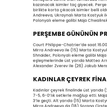
kazanacak isimler taç giyecek. Perş
birlikte korta çıkacak isimler belli o
Andreeva, Ukraynalı Marta Kostyuk il
Polonyalı eleme galibi Maja Chwalinsk
PERŞEMBE GÜNÜNÜN P
Court Philippe-Chatrier’de saat 16.00
Mirra Andreeva ile (15) Marta Kostyu
Shnaider, Polonyalı eleme galibi Maja 
eşleşmelerinde üst yarıda Matteo Arnald
Alexander Zverev ile (26) Jakub Mens
KADINLAR ÇEYREK FİNA
Kadınlar çeyrek finalinde üst yarıda 
7-5, 6-0’lık setlerle mağlup etti. Maj
3’le geçti. Alt yarıda (15) Marta Kostyu
Mirra Andreeva da (18) Sorana Cirstea’