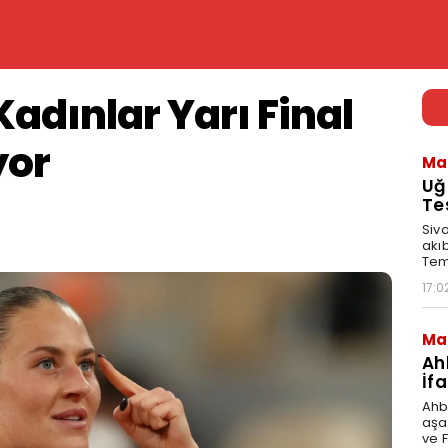
Kadınlar Yarı Final
yor
Ma
Uğ
Tes
Siv
akıb
Tem
17:0
Ma
Ah
İf
Ahb
aşa
ve 