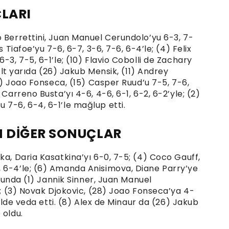
ÇLARI
o Berrettini, Juan Manuel Cerundolo’yu 6-3, 7-
s Tiafoe’yu 7-6, 6-7, 3-6, 7-6, 6-4’le; (4) Felix
-3, 7-5, 6-1’le; (10) Flavio Cobolli de Zachary
 Alt yarıda (26) Jakub Mensik, (11) Andrey
28) Joao Fonseca, (15) Casper Ruud’u 7-5, 7-6,
 Carreno Busta’yı 4-6, 4-6, 6-1, 6-2, 6-2’yle; (2)
 7-6, 6-4, 6-1’le mağlup etti.
 DİĞER SONUÇLAR
ka, Daria Kasatkina’yı 6-0, 7-5; (4) Coco Gauff,
, 6-4’le; (6) Amanda Anisimova, Diane Parry’ye
turunda (1) Jannik Sinner, Juan Manuel
le; (3) Novak Djokovic, (28) Joao Fonseca’ya 4-
kilde veda etti. (8) Alex de Minaur da (26) Jakub
 oldu.