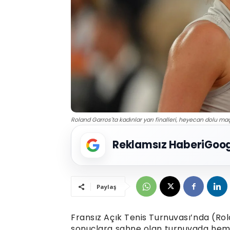
Roland Garros'ta kadınlar yarı finalleri, heyecan dolu maç
Reklamsız Haberi
Goog
Paylaş
Fransız Açık Tenis Turnuvası’nda (Ro
sonuçlara sahne olan turnuvada hem