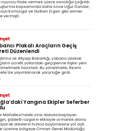
ü oyuncu ifade vermek üzere savcılığa çağrıldı.
uşturma kapsamında daha önce Uğur Dündar,
sun Kırmızıgül ve Gülben Ergen gibi isimler
e vermişti.
nşet
bancı Plakalı Araçların Geçiş
reti Düzenlendi
tırma ve Altyapı Bakanlığı, yabancı plakalı
ların ücretli yollardaki geçişlerine ilişkin yeni
 yönetmelik hazırladı. Bu yönetmelik, Resmi
ete'de yayımlanarak yürürlüğe girdi.
7
nşet
ğla’daki Yangına Ekipler Seferber
du
ır Mahallesi'ndeki zirai alanda başlayan
ın, şiddetli rüzgarın etkisiyle ormanlık alana
ayarak alevlerin hızlıca büyümesine yol açtı.
ar üzerine bölgeye Orman Genel Müdürlüğü