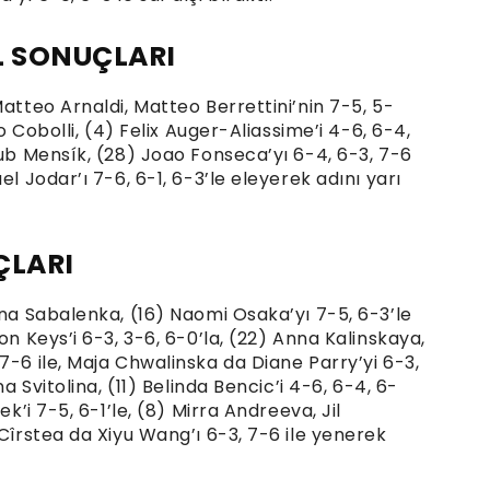
L SONUÇLARI
Matteo Arnaldi, Matteo Berrettini’nin 7-5, 5-
io Cobolli, (4) Felix Auger-Aliassime’i 4-6, 6-4,
kub Mensík, (28) Joao Fonseca’yı 6-4, 6-3, 7-6
el Jodar’ı 7-6, 6-1, 6-3’le eleyerek adını yarı
ÇLARI
yna Sabalenka, (16) Naomi Osaka’yı 7-5, 6-3’le
on Keys’i 6-3, 3-6, 6-0’la, (22) Anna Kalinskaya,
7-6 ile, Maja Chwalinska da Diane Parry’yi 6-3,
a Svitolina, (11) Belinda Bencic’i 4-6, 6-4, 6-
ek’i 7-5, 6-1’le, (8) Mirra Andreeva, Jil
 Cîrstea da Xiyu Wang’ı 6-3, 7-6 ile yenerek