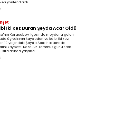
leri yönlendirildi.
6
nşet
lbi İki Kez Duran Şeyda Acar Öldü
sa'nın Karacabey ilçesinde meydana gelen
ada üç yakınını kaybeden ve kalbi iki kez
an 12 yaşındaki Şeyda Acar hastanede
atını kaybetti. Kaza, 25 Temmuz günü saat
0 sıralarında yaşandı.
3