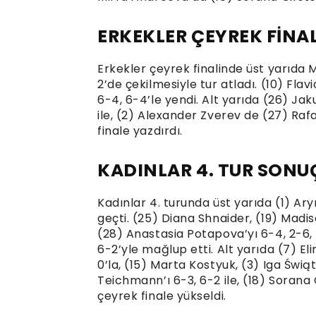
ERKEKLER ÇEYREK FİNA
Erkekler çeyrek finalinde üst yarıda 
2’de çekilmesiyle tur atladı. (10) Flav
6-4, 6-4’le yendi. Alt yarıda (26) Ja
ile, (2) Alexander Zverev de (27) Rafa
finale yazdırdı.
KADINLAR 4. TUR SONU
Kadınlar 4. turunda üst yarıda (1) Ar
geçti. (25) Diana Shnaider, (19) Madis
(28) Anastasia Potapova’yı 6-4, 2-6, 
6-2’yle mağlup etti. Alt yarıda (7) Elin
0’la, (15) Marta Kostyuk, (3) Iga Świąt
Teichmann’ı 6-3, 6-2 ile, (18) Sorana
çeyrek finale yükseldi.