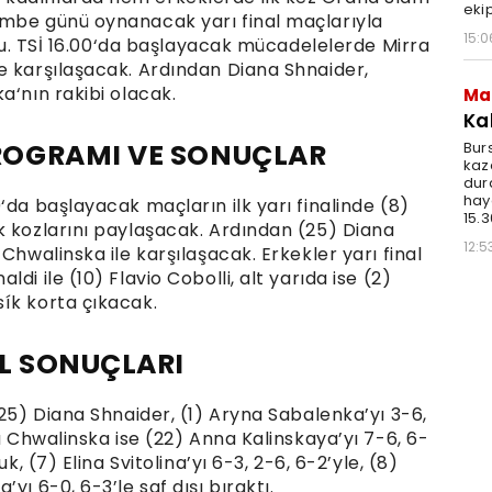
ekip
embe günü oynanacak yarı final maçlarıyla
15:0
ldu. TSİ 16.00‘da başlayacak mücadelelerde Mirra
e karşılaşacak. Ardından Diana Shnaider,
a‘nın rakibi olacak.
Ma
Ka
ROGRAMI VE SONUÇLAR
Bur
kaz
dur
hay
‘da başlayacak maçların ilk yarı finalinde (8)
15.3
k kozlarını paylaşacak. Ardından (25) Diana
12:5
Chwalinska ile karşılaşacak. Erkekler yarı final
i ile (10) Flavio Cobolli, alt yarıda ise (2)
ík korta çıkacak.
L SONUÇLARI
(25) Diana Shnaider, (1) Aryna Sabalenka’yı 3-6,
a Chwalinska ise (22) Anna Kalinskaya’yı 7-6, 6-
k, (7) Elina Svitolina’yı 6-3, 2-6, 6-2’yle, (8)
yı 6-0, 6-3’le saf dışı bıraktı.