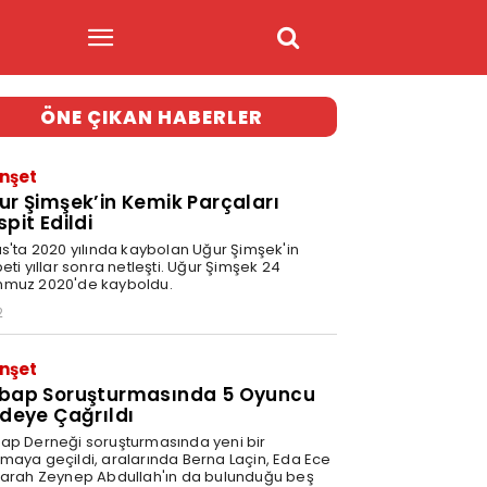
ÖNE ÇIKAN HABERLER
nşet
ur Şimşek’in Kemik Parçaları
pit Edildi
as'ta 2020 yılında kaybolan Uğur Şimşek'in
eti yıllar sonra netleşti. Uğur Şimşek 24
muz 2020'de kayboldu.
2
nşet
bap Soruşturmasında 5 Oyuncu
adeye Çağrıldı
ap Derneği soruşturmasında yeni bir
maya geçildi, aralarında Berna Laçin, Eda Ece
Farah Zeynep Abdullah'ın da bulunduğu beş