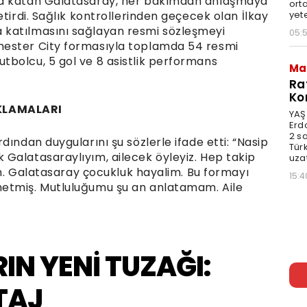
na katan Galatasaray, her bakımdan anlaşmaya
orta
yet
tirdi. Sağlık kontrollerinden geçecek olan İlkay
 katılmasını sağlayan resmi sözleşmeyi
05:
hester City formasıyla toplamda 54 resmi
bolcu, 5 gol ve 8 asistlik performans
Ma
Ra
Ko
KLAMALARI
YAŞ
Erd
2 s
ından duygularını şu sözlerle ifade etti: “Nasip
Türk
Galatasaraylıyım, ailecek öyleyiz. Hep takip
uzat
gün. Galatasaray çocukluk hayalim. Bu formayı
15:4
etmiş. Mutluluğumu şu an anlatamam. Aile