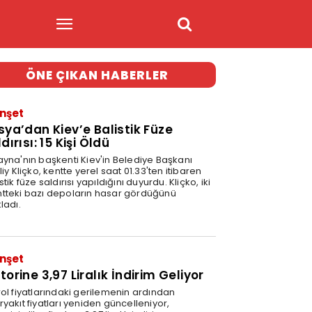
ÖNE ÇIKAN HABERLER
nşet
sya’dan Kiev’e Balistik Füze
dırısı: 15 Kişi Öldü
ayna'nın başkenti Kiev'in Belediye Başkanı
liy Kliçko, kentte yerel saat 01.33'ten itibaren
stik füze saldırısı yapıldığını duyurdu. Kliçko, iki
tteki bazı depoların hasar gördüğünü
ladı.
nşet
orine 3,97 Liralık İndirim Geliyor
rol fiyatlarındaki gerilemenin ardından
yakıt fiyatları yeniden güncelleniyor,