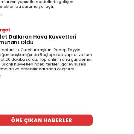
mlarının yapısı ile modellerin gelişen
enekleri bu duruma yol açtı.
58
nşet
fet Dalkıran Hava Kuvvetleri
mutanı Oldu
 toplantısı, Cumhurbaşkanı Recep Tayyip
oğan başkanlığında Beştepe'de yapıldı ve tam
aat 20 dakika sürdü. Toplantının ana gündemini
 Silahlı Kuvvetleri'ndeki terfiler, görev süresi
maları ve emeklilik kararları oluşturdu.
0