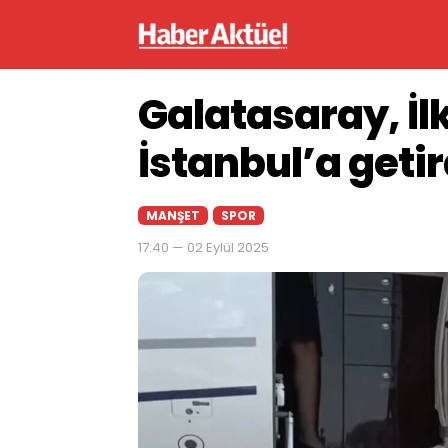
Galatasaray, İ
İstanbul’a getir
MANŞET
SPOR
17:40 — 02 Eylül 2025