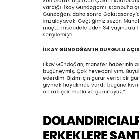
Son olarak Uğurcan Çakır’ı kadrosu
vardığı İlkay Gündoğan’ı İstanbul’a ge
Gündoğan, daha sonra Galatasaray’a
imzalayacak. Geçtiğimiz sezon Manc
maçta mücadele eden 34 yaşındaki fut
sergilemişti.
İLKAY GÜNDOĞAN’IN DUYGULU AÇI
İlkay Gündoğan, transfer haberinin ard
bugüneymiş. Çok heyecanlıyım. Büyük 
ederdim. Bizim için gurur verici bir 
giymek hayalimde vardı, bugüne kısm
olarak çok mutlu ve gururluyuz.”