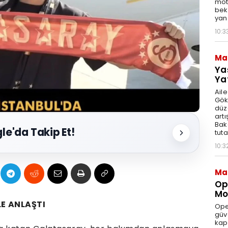
moto
bek
yan
10:3
Ma
Ya
Ya
Ail
Gök
düz
artı
Bak
le'da Takip Et!
tut
10:3
Ma
Op
Mod
E ANLAŞTI
Ope
güve
kap