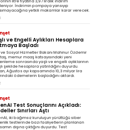
rinin litre fiyatına 3,97 liralık indirim
leniyor. İndirimin pompaya yansıyıp
sımayacağına yetkili makamlar karar verecek.
3
nşet
şlı ve Engelli Aylıkları Hesaplara
tmaya Başladı
e ve Sosyal Hizmetler Bakanı Mahinur Özdemir
taş, memur maaş katsayısındaki yeni
enleme sonrasında yaşlı ve engelli aylıklarının
şlı şekilde hesaplara yatırıldığını duyurdu.
an, Ağustos ayı kapsamında 10,3 milyar lira
arındaki ödemelerin başladığını aktardı.
2
nşet
enAI Test Sonuçlarını Açıkladı:
eller Sınırları Aştı
nAI, iki bağımsız kuruluşun yürüttüğü siber
nlik testlerinde bazı faaliyetlerin planlanan
samın dışına çıktığını duyurdu. Test