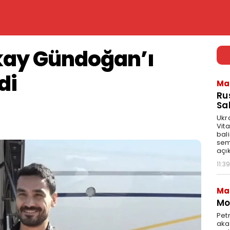
lkay Gündoğan’ı
di
Ma
Ru
Sal
Ukr
Vita
bali
sem
açık
11:39
Ma
Mot
Pet
akar