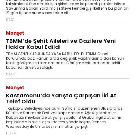
takvimlerini öne almak için şirketlerden kapsamlı planlar istiyor.
Savunma Bakan Yardımcısı Steve Feinberg, şirketlerin bu planları
21 gün içinde sunmasını talep etti.
07:01
Manşet
TBMM’de Şehit Aileleri ve Gazilere Yeni
Haklar Kabul Edildi
TBMM GENEL KURULUNDA YASA KABUL EDİLDİ TBMM Genel
Kurulu'nda bazı kanunlarda değişiklik yapılmasına dair kanun
teklifi görüşmeleri tamamlandı. Görüşmelerin ardından teklif
kabul edildi ve yasalaştı.
04:53
Manşet
Kastamonu’da Yarışta Çarpışan İki At
Telef Oldu
Taşköprü Belediyesince bu yıl 36'ncısı düzenlenen Uluslararası
Kültür ve Sarımsak Festivali kapsamında Ağcıkişi Mahallesi
Kabayazı mevkisinde at yarışı yapıldı. B Grubu İngiliz atlarının
koşusunda binicisiz şekilde ters yönde koşan Prenses
Wednesday ile Umarbey isimli atlar çarpıştı.
00:34