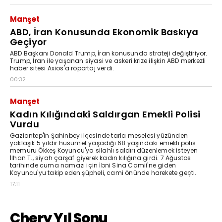
Manşet
ABD, İran Konusunda Ekonomik Baskıya
Geçiyor
ABD Başkanı Donald Trump, İran konusunda strateji değiştiriyor.
Trump, İran ile yaşanan siyasi ve askeri krize ilişkin ABD merkezli
haber sitesi Axios'a röportaj verdi.
00:32
Manşet
Kadın Kılığındaki Saldırgan Emekli Polisi
Vurdu
Gaziantep'in Şahinbey ilçesinde tarla meselesi yüzünden
yaklaşık 5 yıldır husumet yaşadığı 68 yaşındaki emekli polis
memuru Ökkeş Koyuncu'ya silahlı saldırı düzenlemek isteyen
İlhan T., siyah çarşaf giyerek kadın kılığına girdi. 7 Ağustos
tarihinde cuma namazı için İbni Sina Camii'ne giden
Koyuncu'yu takip eden şüpheli, cami önünde harekete geçti.
17:11