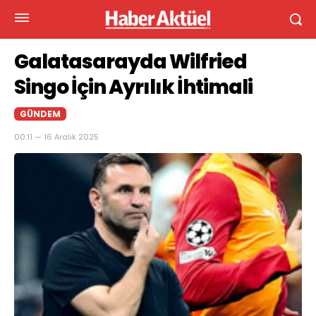
Galatasarayda Wilfried
Singo İçin Ayrılık İhtimali
GÜNDEM
00:11 — 16 Aralık 2025