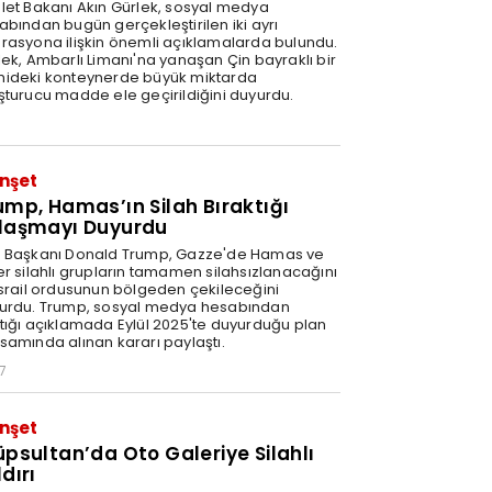
let Bakanı Akın Gürlek, sosyal medya
abından bugün gerçekleştirilen iki ayrı
rasyona ilişkin önemli açıklamalarda bulundu.
lek, Ambarlı Limanı'na yanaşan Çin bayraklı bir
ideki konteynerde büyük miktarda
şturucu madde ele geçirildiğini duyurdu.
nşet
ump, Hamas’ın Silah Bıraktığı
laşmayı Duyurdu
 Başkanı Donald Trump, Gazze'de Hamas ve
er silahlı grupların tamamen silahsızlanacağını
İsrail ordusunun bölgeden çekileceğini
urdu. Trump, sosyal medya hesabından
tığı açıklamada Eylül 2025'te duyurduğu plan
samında alınan kararı paylaştı.
7
nşet
üpsultan’da Oto Galeriye Silahlı
dırı