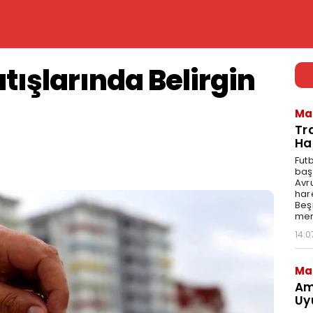
ışlarında Belirgin
Ma
Tr
Ha
Fut
baş
Avr
har
Beş
mer
14:0
Ma
Am
Uy