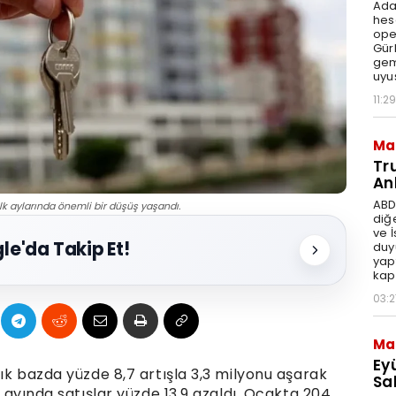
Ada
hes
ope
Gür
gem
uyu
11:29
Ma
Tr
An
ABD
ilk aylarında önemli bir düşüş yaşandı.
diğ
ve 
le'da Takip Et!
duy
yap
kap
03:2
Ma
Ey
lık bazda yüzde 8,7 artışla 3,3 milyonu aşarak
Sal
 5 ayında satışlar yüzde 13,9 azaldı. Ocakta 204