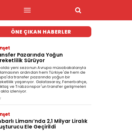
ÖNE ÇIKAN HABERLER
nşet
ansfer Pazarında Yoğun
reketlilik Sürüyor
bolda yeni sezonun Avrupa müsabakalarıyla
lamasının ardından hem Türkiye'de hem de
upa'da transfer pazarında yoğun bir
eketlilik yaşanıyor. Galatasaray, Fenerbahçe,
iktaş ve Trabzonspor'un transfer gelişmeleri
akla izleniyor.
7
nşet
barlı Limanı’nda 2,1 Milyar Liralık
uşturucu Ele Geçirildi