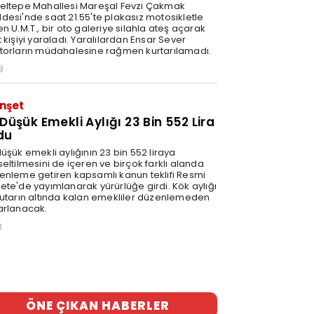
eltepe Mahallesi Mareşal Fevzi Çakmak
desi'nde saat 21.55'te plakasız motosikletle
n U.M.T., bir oto galeriye silahla ateş açarak
 kişiyi yaraladı. Yaralılardan Ensar Sever
torların müdahalesine rağmen kurtarılamadı.
8
nşet
 Düşük Emekli Aylığı 23 Bin 552 Lira
du
üşük emekli aylığının 23 bin 552 liraya
eltilmesini de içeren ve birçok farklı alanda
enleme getiren kapsamlı kanun teklifi Resmi
ete'de yayımlanarak yürürlüğe girdi. Kök aylığı
tutarın altında kalan emekliler düzenlemeden
arlanacak.
3