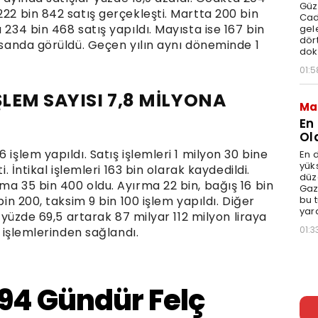
Güz
222 bin 842 satış gerçekleşti. Martta 200 bin
Cad
 234 bin 468 satış yapıldı. Mayısta ise 167 bin
gele
dört
nisanda görüldü. Geçen yılın aynı döneminde 1
dok
01:5
ŞLEM SAYISI 7,8 MİLYONA
Ma
En
Ol
 işlem yapıldı. Satış işlemleri 1 milyon 30 bine
En d
yüks
i. İntikal işlemleri 163 bin olarak kaydedildi.
düz
ma 35 bin 400 oldu. Ayırma 22 bin, bağış 16 bin
Gaz
bu 
bin 200, taksim 9 bin 100 işlem yapıldı. Diğer
yar
i yüzde 69,5 artarak 87 milyar 112 milyon liraya
01:3
ş işlemlerinden sağlandı.