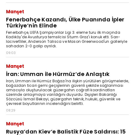
Manşet
Fenerbahçe Kazandı, Ülke Puanında İpler
Türkiye’nin Elinde
Fenerbahçe, UEFA Şampiyonlar Ligi 3. eleme turu ilk maçında
Kadıköy'de Avusturya temsilcisi Sturm Graz'ı konuk etti. Sarı-
lacivertliler, Anderson Talisca ve Mason Greenwood'un golleriyle
sahadan 2-0 galip ayrıldı.
09:03
Manşet
İran: Umman ile Hürmüz’de Anlaştık
İran, Umman ile Hürmüz Boğazı'na ilişkin yürütülen görüşmelerde,
boğazdan ticari gemi geçişlerinin güvenli şekilde sağlanması
amacıyla oluşturulacak güzergahın coğrafi koordinatları
üzerinde anlaşmaya varıldığını duyurdu. Dışişleri Bakanlığı
Sözcüsü İsmail Bekayi, güzergahın teknik, hukuki, güvenlik ve
çevresel boyutlarının incelendiğini belirtti.
08:29
Manşet
Rusya’dan Kiev’e Balistik Füze Saldırısı: 15