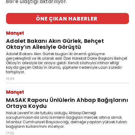
861’e ulaştığı aktarılıyor.
ÖNE ÇIKAN HABERLER
Manşet
Adalet Bakanı Akın Gürlek, Behçet
Oktay’ın Ailesiyle Görüştü
Adalet Bakanı Akın Gürlek bugün iki önemli görüşme
gerçekleştirdi ve ilk olarak eski Özel Harekat Daire Başkanı Behçet
Oktay'ın ailesiyle bir araya geldi. Kendi silahıyla intihar ettiği
kayda geçen Oktay'ın ölümü, şüpheler nedeniyle uzun süredir
tartışılıyor.
18:44
Manşet
MASAK Raporu Ünlülerin Ahbap Bağışlarını
Ortaya Koydu
Haluk Levent'in de tutuklu olduğu Ahbap Derneği
soruşturmasında ünlü isimlerin bağışları mercek altına alındı.
İstanbul Cumhuriyet Başsavcılığı, derneğe yapılan yüksek tutarlı
bağışların kullanımını inceliyor.
17:36