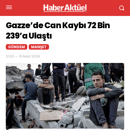
Gazze’de Can Kaybı 72 Bin
239’a Ulaştı
GÜNDEM
MANŞET
21:00 — 15 Mart 2026