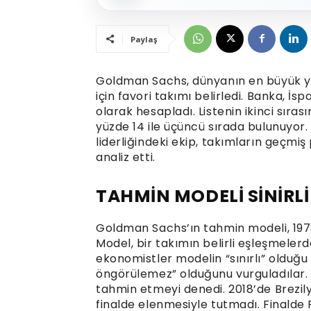
Paylaş
Goldman Sachs, dünyanın en büyük ya
için favori takımı belirledi. Banka, 
olarak hesapladı. Listenin ikinci sıras
yüzde 14 ile üçüncü sırada bulunuyo
liderliğindeki ekip, takımların geçmi
analiz etti.
TAHMİN MODELİ SİNİRLİ
Goldman Sachs’ın tahmin modeli, 1978
Model, bir takımın belirli eşleşmeler
ekonomistler modelin “sınırlı” olduğ
öngörülemez” olduğunu vurguladılar.
tahmin etmeyi denedi. 2018’de Brezily
finalde elenmesiyle tutmadı. Finalde 