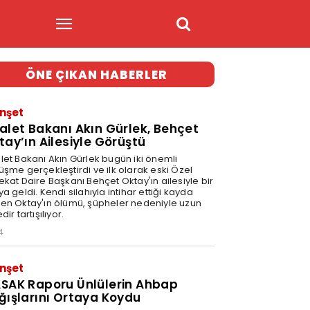
ÖNE ÇIKAN HABERLER
nşet
alet Bakanı Akın Gürlek, Behçet
tay’ın Ailesiyle Görüştü
let Bakanı Akın Gürlek bugün iki önemli
üşme gerçekleştirdi ve ilk olarak eski Özel
ekat Daire Başkanı Behçet Oktay'ın ailesiyle bir
a geldi. Kendi silahıyla intihar ettiği kayda
en Oktay'ın ölümü, şüpheler nedeniyle uzun
dir tartışılıyor.
4
nşet
SAK Raporu Ünlülerin Ahbap
ğışlarını Ortaya Koydu