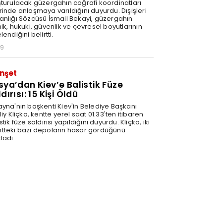
şturulacak güzergahın coğrafi koordinatları
rinde anlaşmaya varıldığını duyurdu. Dışişleri
anlığı Sözcüsü İsmail Bekayi, güzergahın
ik, hukuki, güvenlik ve çevresel boyutlarının
lendiğini belirtti.
29
nşet
sya’dan Kiev’e Balistik Füze
dırısı: 15 Kişi Öldü
ayna'nın başkenti Kiev'in Belediye Başkanı
liy Kliçko, kentte yerel saat 01.33'ten itibaren
stik füze saldırısı yapıldığını duyurdu. Kliçko, iki
tteki bazı depoların hasar gördüğünü
ladı.