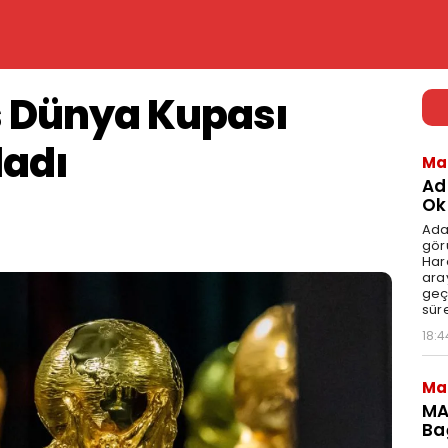
 Dünya Kupası
ladı
Ma
Ad
Ok
Ada
gör
Har
aray
geç
süre
18:4
Ma
MA
Ba