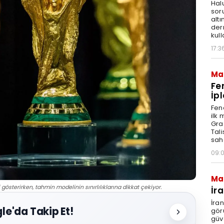
Hal
sor
altı
der
kull
17:3
Ma
Fe
İpl
Fen
ilk
Graz
Tal
sah
09:
Ma
österirken, tahmin modelinin sınırlılıklarına dikkat çekiyor.
İr
İra
le'da Takip Et!
gör
güv