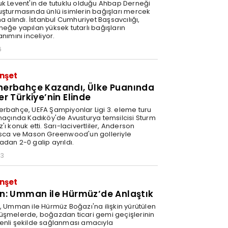
uk Levent'in de tutuklu olduğu Ahbap Derneği
uşturmasında ünlü isimlerin bağışları mercek
na alındı. İstanbul Cumhuriyet Başsavcılığı,
neğe yapılan yüksek tutarlı bağışların
anımını inceliyor.
6
nşet
nerbahçe Kazandı, Ülke Puanında
er Türkiye’nin Elinde
erbahçe, UEFA Şampiyonlar Ligi 3. eleme turu
 maçında Kadıköy'de Avusturya temsilcisi Sturm
'ı konuk etti. Sarı-lacivertliler, Anderson
isca ve Mason Greenwood'un golleriyle
adan 2-0 galip ayrıldı.
03
nşet
an: Umman ile Hürmüz’de Anlaştık
n, Umman ile Hürmüz Boğazı'na ilişkin yürütülen
üşmelerde, boğazdan ticari gemi geçişlerinin
enli şekilde sağlanması amacıyla