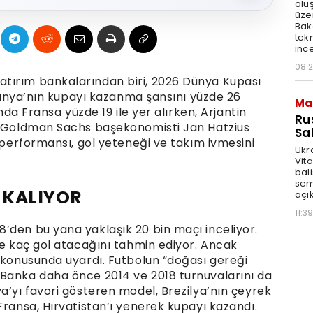
olu
üze
Bak
tekn
ince
08:
tırım bankalarından biri, 2026 Dünya Kupası
İspanya’nın kupayı kazanma şansını yüzde 26
Ma
ında Fransa yüzde 19 ile yer alırken, Arjantin
Ru
r. Goldman Sachs başekonomisti Jan Hatzius
Sal
ş performansı, gol yeteneği ve takım ivmesini
Ukr
Vita
bali
sem
 KALIYOR
açık
11:39
’den bu yana yaklaşık 20 bin maçı inceliyor.
de kaç gol atacağını tahmin ediyor. Ancak
u konusunda uyardı. Futbolun “doğası gereği
 Banka daha önce 2014 ve 2018 turnuvalarını da
a’yı favori gösteren model, Brezilya’nın çeyrek
Fransa, Hırvatistan’ı yenerek kupayı kazandı.