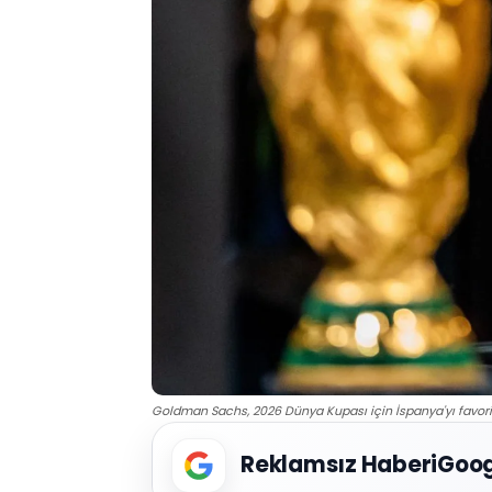
Goldman Sachs, 2026 Dünya Kupası için İspanya'yı favori g
Reklamsız Haberi
Goog