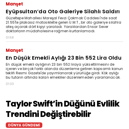
Manşet
Eyüpsultan’da Oto Galeriye Silahlı Saldırı
Güzeltepe Mahallesi Mareşal Fevzi Çakmak Caddesi'nde saat
21.55'te plakasız motosikletle gelen U.M.T., bir oto galeriye silahla
ateş açarak dört kişiyi yaraladı. Yaralılardan Ensar Sever
doktorların müdahalesine rağmen kurtarılamadı.
01:58
Manşet
En Düşük Emekli Aylığı 23 Bin 552 Lira Oldu
En düşük emekli aylığının 23 bin 552 liraya yükseltilmesini de
içeren ve birçok farklı alanda düzenleme getiren kapsamlı kanun
teklifi Resmi Gazete'de yayımlanarak yürürlüğe girdi. Kök aylığı
bu tutarın altında kalan emekliler düzenlemeden yararlanacak.
01:33