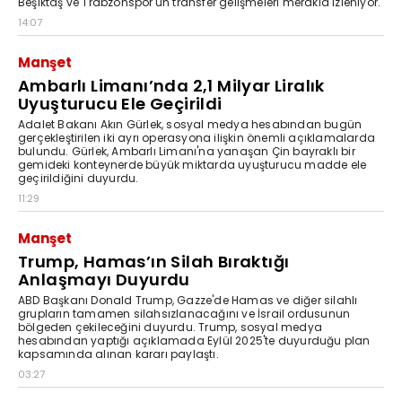
Beşiktaş ve Trabzonspor'un transfer gelişmeleri merakla izleniyor.
14:07
Manşet
Ambarlı Limanı’nda 2,1 Milyar Liralık
Uyuşturucu Ele Geçirildi
Adalet Bakanı Akın Gürlek, sosyal medya hesabından bugün
gerçekleştirilen iki ayrı operasyona ilişkin önemli açıklamalarda
bulundu. Gürlek, Ambarlı Limanı'na yanaşan Çin bayraklı bir
gemideki konteynerde büyük miktarda uyuşturucu madde ele
geçirildiğini duyurdu.
11:29
Manşet
Trump, Hamas’ın Silah Bıraktığı
Anlaşmayı Duyurdu
ABD Başkanı Donald Trump, Gazze'de Hamas ve diğer silahlı
grupların tamamen silahsızlanacağını ve İsrail ordusunun
bölgeden çekileceğini duyurdu. Trump, sosyal medya
hesabından yaptığı açıklamada Eylül 2025'te duyurduğu plan
kapsamında alınan kararı paylaştı.
03:27