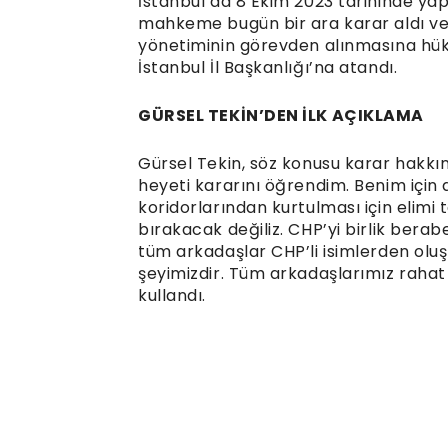
İstanbul’da 8 Ekim 2023 tarihinde yapı
mahkeme bugün bir ara karar aldı ve 
yönetiminin görevden alınmasına hükm
İstanbul İl Başkanlığı’na atandı.
GÜRSEL TEKİN’DEN İLK AÇIKLAMA
Gürsel Tekin, söz konusu karar hakk
heyeti kararını öğrendim. Benim için d
koridorlarından kurtulması için elimi
bırakacak değiliz. CHP’yi birlik bera
tüm arkadaşlar CHP’li isimlerden olu
şeyimizdir. Tüm arkadaşlarımız rahat o
kullandı.