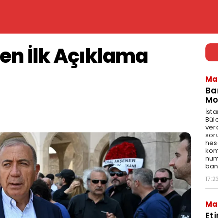
en İlk Açıklama
Ma
Ba
Mo
İst
Bül
ver
sor
hes
kom
num
bank
17:2
Ma
Et