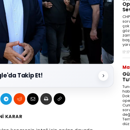
Op
Se
CHP
sor
çok 
göz
zam
baş
yar
17:17
Ma
Gü
le'da Takip Et!
Tu
Tun
hab
Dok
ope
Cum
sor
değe
Nİ KARAR
Tem
düz