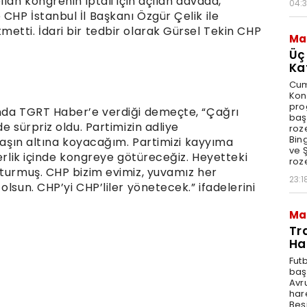
lan kongrenin iptali için açılan davada,
04:
CHP İstanbul İl Başkanı Özgür Çelik ile
etti. İdari bir tedbir olarak Gürsel Tekin CHP
Ma
Üç
Ka
Cum
Kon
pro
ında TGRT Haber’e verdiği demeçte, “Çağrı
baş
e sürpriz oldu. Partimizin adliye
roze
Bin
 taşın altına koyacağım. Partimizi kayyıma
ve Ş
berlik içinde kongreye götüreceğiz. Heyetteki
roze
şturmuş. CHP bizim evimiz, yuvamız her
23:1
lsun. CHP’yi CHP’liler yönetecek.” ifadelerini
Ma
Tr
Ha
Fut
baş
Avr
har
Beş