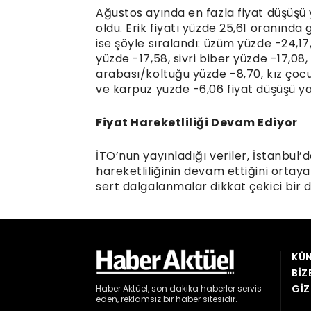
KÜN
BIZ
GIZ
Haber
Aktüel,
son dakika haberler
servis
eden, reklamsız bir haber sitesidir.