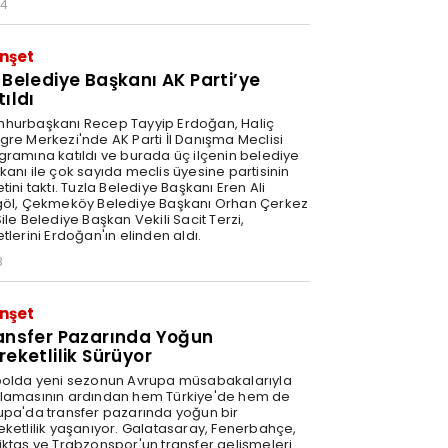
34
nşet
 Belediye Başkanı AK Parti’ye
tıldı
hurbaşkanı Recep Tayyip Erdoğan, Haliç
gre Merkezi'nde AK Parti İl Danışma Meclisi
gramına katıldı ve burada üç ilçenin belediye
kanı ile çok sayıda meclis üyesine partisinin
tini taktı. Tuzla Belediye Başkanı Eren Ali
göl, Çekmeköy Belediye Başkanı Orhan Çerkez
ile Belediye Başkan Vekili Sacit Terzi,
tlerini Erdoğan'ın elinden aldı.
8
nşet
ansfer Pazarında Yoğun
reketlilik Sürüyor
bolda yeni sezonun Avrupa müsabakalarıyla
lamasının ardından hem Türkiye'de hem de
upa'da transfer pazarında yoğun bir
eketlilik yaşanıyor. Galatasaray, Fenerbahçe,
iktaş ve Trabzonspor'un transfer gelişmeleri