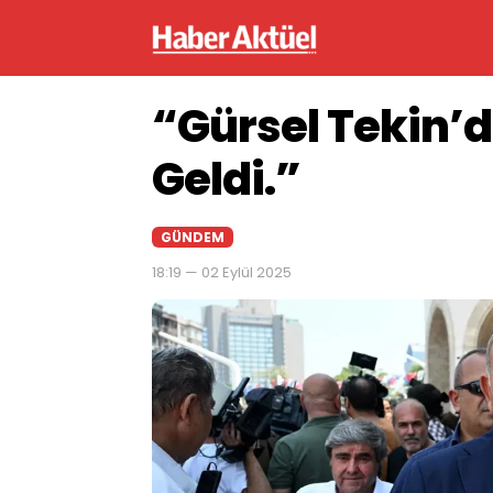
“Gürsel Tekin’d
Geldi.”
GÜNDEM
18:19 — 02 Eylül 2025