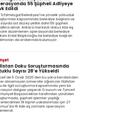
erasyonda 55 Şüpheli Adliyeye
vk Edildi
'li Etimesgut Belediyesi'ne yönelik yolsuzluk
uşturması kapsamında belediye başkanı ve
sayıda üst düzey yetkili dahil 55 şüpheli
altına alındı. Ankara merkezli dokuz ilde eş
anlı düzenlenen operasyonda belediye
kanı Erdal Beşikcioğlu ile belediye başkan
dımcıları da aralarında bulunuyor.
nşet
listan Doku Soruşturmasında
tuklu Sayısı 28’e Yükseldi
celi'de 5 Ocak 2020'den bu yana kendisinden
er alınamayan üniversite öğrencisi Gülistan
u ile ilgili soruşturma kapsamında yeni bir
rasyon dalgası yaşandı. Erzurum ve Tunceli
huriyet Başsavcılıkları tarafından yürütülen
uşturmada, şüpheli işlemler yaptığı
rlendirilen 19 kişinin yakalanması için 27
muz'da 16 ilde eş zamanlı operasyon
enlendi.