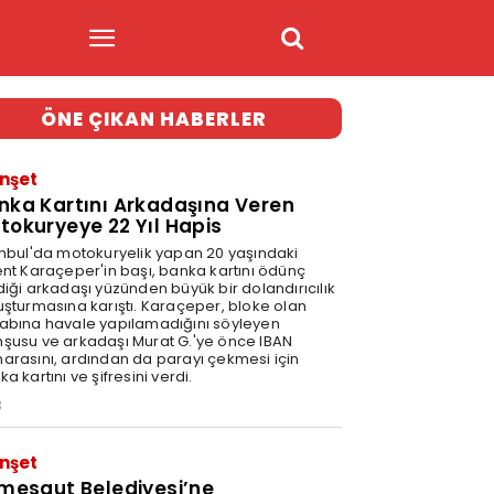
ÖNE ÇIKAN HABERLER
nşet
nka Kartını Arkadaşına Veren
tokuryeye 22 Yıl Hapis
anbul'da motokuryelik yapan 20 yaşındaki
ent Karaçeper'in başı, banka kartını ödünç
diği arkadaşı yüzünden büyük bir dolandırıcılık
uşturmasına karıştı. Karaçeper, bloke olan
abına havale yapılamadığını söyleyen
şusu ve arkadaşı Murat G.'ye önce IBAN
arasını, ardından da parayı çekmesi için
a kartını ve şifresini verdi.
3
nşet
imesgut Belediyesi’ne