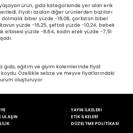
YE
YAYIN İLKELERI
E ULAŞIN
ETIK İLKELERI
LILIK
DÜZELTME POLITIKASI