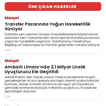
ÖNE ÇIKAN HABERLER
Manşet
Transfer Pazarında Yoğun Hareketlilik
Sürüyor
Futbolda yeni sezonun Avrupa müsabakalarıyla başlamasının
ardından hem Türkiye'de hem de Avrupa'da transfer pazarında
yoğun bir hareketlilik yaşanıyor. Galatasaray, Fenerbahçe,
Beşiktaş ve Trabzonspor'un transfer gelişmeleri merakla izleniyor.
14:07
Manşet
Ambarlı Limanı’nda 2,1 Milyar Liralık
Uyuşturucu Ele Geçirildi
Adalet Bakanı Akın Gürlek, sosyal medya hesabından bugün
gerçekleştirilen iki ayrı operasyona ilişkin önemli açıklamalarda
bulundu. Gürlek, Ambarlı Limanı'na yanaşan Çin bayraklı bir
gemideki konteynerde büyük miktarda uyuşturucu madde ele
geçirildiğini duyurdu.
11:29