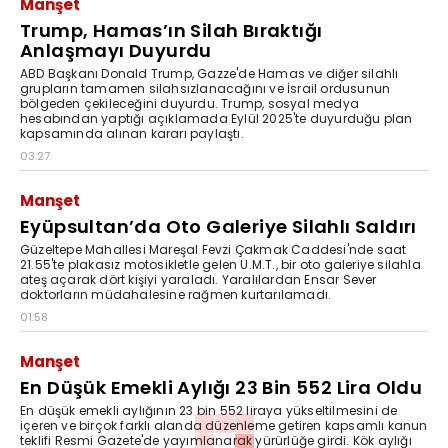
Manşet
Trump, Hamas’ın Silah Bıraktığı
Anlaşmayı Duyurdu
ABD Başkanı Donald Trump, Gazze'de Hamas ve diğer silahlı
grupların tamamen silahsızlanacağını ve İsrail ordusunun
bölgeden çekileceğini duyurdu. Trump, sosyal medya
hesabından yaptığı açıklamada Eylül 2025'te duyurduğu plan
kapsamında alınan kararı paylaştı.
03:27
Manşet
Eyüpsultan’da Oto Galeriye Silahlı Saldırı
Güzeltepe Mahallesi Mareşal Fevzi Çakmak Caddesi'nde saat
21.55'te plakasız motosikletle gelen U.M.T., bir oto galeriye silahla
ateş açarak dört kişiyi yaraladı. Yaralılardan Ensar Sever
doktorların müdahalesine rağmen kurtarılamadı.
01:58
Manşet
En Düşük Emekli Aylığı 23 Bin 552 Lira Oldu
En düşük emekli aylığının 23 bin 552 liraya yükseltilmesini de
içeren ve birçok farklı alanda düzenleme getiren kapsamlı kanun
teklifi Resmi Gazete'de yayımlanarak yürürlüğe girdi. Kök aylığı