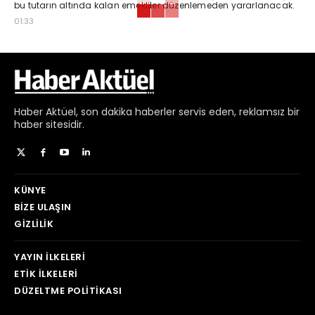
bu tutarın altında kalan emekliler düzenlemeden yararlanacak.
01:33
Haber
Aktüel,
son dakika haberler
servis eden, reklamsız bir
haber sitesidir.
KÜNYE
BIZE ULAŞIN
GIZLILIK
YAYIN İLKELERI
ETIK İLKELERI
DÜZELTME POLITIKASI