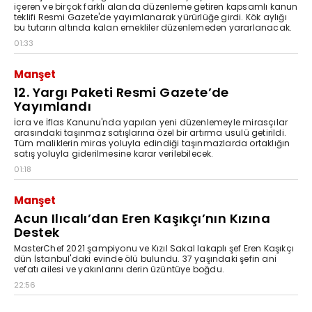
içeren ve birçok farklı alanda düzenleme getiren kapsamlı kanun
teklifi Resmi Gazete'de yayımlanarak yürürlüğe girdi. Kök aylığı
bu tutarın altında kalan emekliler düzenlemeden yararlanacak.
01:33
Manşet
12. Yargı Paketi Resmi Gazete’de
Yayımlandı
İcra ve İflas Kanunu'nda yapılan yeni düzenlemeyle mirasçılar
arasındaki taşınmaz satışlarına özel bir artırma usulü getirildi.
Tüm maliklerin miras yoluyla edindiği taşınmazlarda ortaklığın
satış yoluyla giderilmesine karar verilebilecek.
01:18
Manşet
Acun Ilıcalı’dan Eren Kaşıkçı’nın Kızına
Destek
MasterChef 2021 şampiyonu ve Kızıl Sakal lakaplı şef Eren Kaşıkçı
dün İstanbul'daki evinde ölü bulundu. 37 yaşındaki şefin ani
vefatı ailesi ve yakınlarını derin üzüntüye boğdu.
22:56