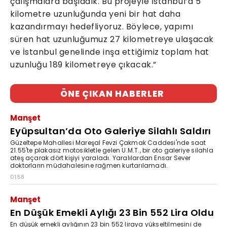
çalışmalara başladık. Bu projeyle İstanbul’a 5
kilometre uzunluğunda yeni bir hat daha
kazandırmayı hedefliyoruz. Böylece, yapımı
süren hat uzunluğumuz 27 kilometreye ulaşacak
ve İstanbul genelinde inşa ettiğimiz toplam hat
uzunluğu 189 kilometreye çıkacak.”
ÖNE ÇIKAN HABERLER
Manşet
Eyüpsultan’da Oto Galeriye Silahlı Saldırı
Güzeltepe Mahallesi Mareşal Fevzi Çakmak Caddesi'nde saat
21.55'te plakasız motosikletle gelen U.M.T., bir oto galeriye silahla
ateş açarak dört kişiyi yaraladı. Yaralılardan Ensar Sever
doktorların müdahalesine rağmen kurtarılamadı.
01:58
Manşet
En Düşük Emekli Aylığı 23 Bin 552 Lira Oldu
En düşük emekli aylığının 23 bin 552 liraya yükseltilmesini de