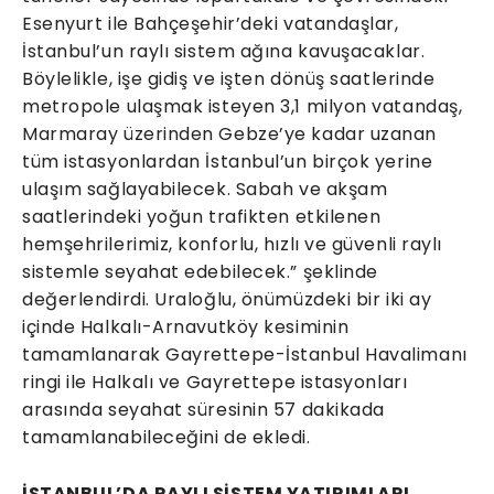
Esenyurt ile Bahçeşehir’deki vatandaşlar,
İstanbul’un raylı sistem ağına kavuşacaklar.
Böylelikle, işe gidiş ve işten dönüş saatlerinde
metropole ulaşmak isteyen 3,1 milyon vatandaş,
Marmaray üzerinden Gebze’ye kadar uzanan
tüm istasyonlardan İstanbul’un birçok yerine
ulaşım sağlayabilecek. Sabah ve akşam
saatlerindeki yoğun trafikten etkilenen
hemşehrilerimiz, konforlu, hızlı ve güvenli raylı
sistemle seyahat edebilecek.” şeklinde
değerlendirdi. Uraloğlu, önümüzdeki bir iki ay
içinde Halkalı-Arnavutköy kesiminin
tamamlanarak Gayrettepe-İstanbul Havalimanı
ringi ile Halkalı ve Gayrettepe istasyonları
arasında seyahat süresinin 57 dakikada
tamamlanabileceğini de ekledi.
İSTANBUL’DA RAYLI SİSTEM YATIRIMLARI