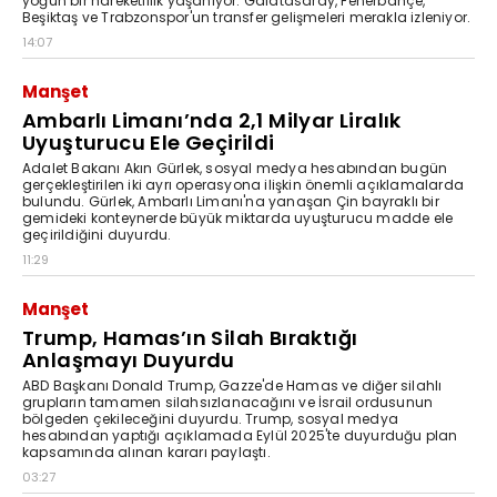
yoğun bir hareketlilik yaşanıyor. Galatasaray, Fenerbahçe,
Beşiktaş ve Trabzonspor'un transfer gelişmeleri merakla izleniyor.
14:07
Manşet
Ambarlı Limanı’nda 2,1 Milyar Liralık
Uyuşturucu Ele Geçirildi
Adalet Bakanı Akın Gürlek, sosyal medya hesabından bugün
gerçekleştirilen iki ayrı operasyona ilişkin önemli açıklamalarda
bulundu. Gürlek, Ambarlı Limanı'na yanaşan Çin bayraklı bir
gemideki konteynerde büyük miktarda uyuşturucu madde ele
geçirildiğini duyurdu.
11:29
Manşet
Trump, Hamas’ın Silah Bıraktığı
Anlaşmayı Duyurdu
ABD Başkanı Donald Trump, Gazze'de Hamas ve diğer silahlı
grupların tamamen silahsızlanacağını ve İsrail ordusunun
bölgeden çekileceğini duyurdu. Trump, sosyal medya
hesabından yaptığı açıklamada Eylül 2025'te duyurduğu plan
kapsamında alınan kararı paylaştı.
03:27