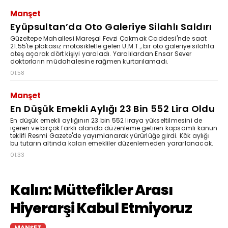
Manşet
Eyüpsultan’da Oto Galeriye Silahlı Saldırı
Güzeltepe Mahallesi Mareşal Fevzi Çakmak Caddesi'nde saat
21.55'te plakasız motosikletle gelen U.M.T., bir oto galeriye silahla
ateş açarak dört kişiyi yaraladı. Yaralılardan Ensar Sever
doktorların müdahalesine rağmen kurtarılamadı.
01:58
Manşet
En Düşük Emekli Aylığı 23 Bin 552 Lira Oldu
En düşük emekli aylığının 23 bin 552 liraya yükseltilmesini de
içeren ve birçok farklı alanda düzenleme getiren kapsamlı kanun
teklifi Resmi Gazete'de yayımlanarak yürürlüğe girdi. Kök aylığı
bu tutarın altında kalan emekliler düzenlemeden yararlanacak.
01:33