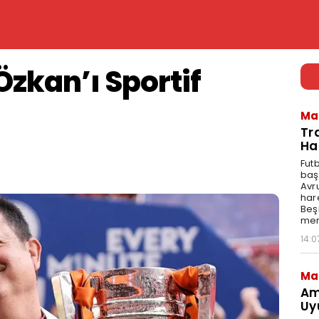
Özkan’ı Sportif
Ma
Tr
Ha
Fut
baş
Avr
har
Beş
mer
14:0
Ma
Am
Uy