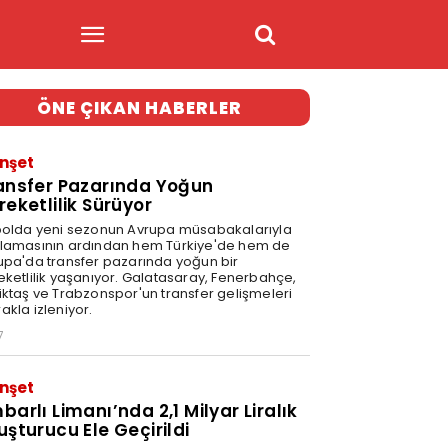
ÖNE ÇIKAN HABERLER
nşet
ansfer Pazarında Yoğun
reketlilik Sürüyor
bolda yeni sezonun Avrupa müsabakalarıyla
lamasının ardından hem Türkiye'de hem de
upa'da transfer pazarında yoğun bir
eketlilik yaşanıyor. Galatasaray, Fenerbahçe,
iktaş ve Trabzonspor'un transfer gelişmeleri
akla izleniyor.
7
nşet
barlı Limanı’nda 2,1 Milyar Liralık
uşturucu Ele Geçirildi