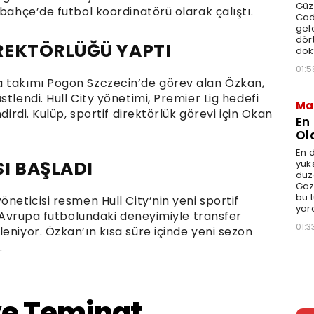
Güz
rbahçe’de futbol koordinatörü olarak çalıştı.
Cad
gele
dört
REKTÖRLÜĞÜ YAPTI
dok
01:5
a takımı Pogon Szczecin’de görev alan Özkan,
tlendi. Hull City yönetimi, Premier Lig hedefi
Ma
dirdi. Kulüp, sportif direktörlük görevi için Okan
En
Ol
En d
I BAŞLADI
yüks
düz
Gaz
bu 
neticisi resmen Hull City’nin yeni sportif
yar
ın Avrupa futbolundaki deneyimiyle transfer
01:3
eniyor. Özkan’ın kısa süre içinde yeni sezon
.