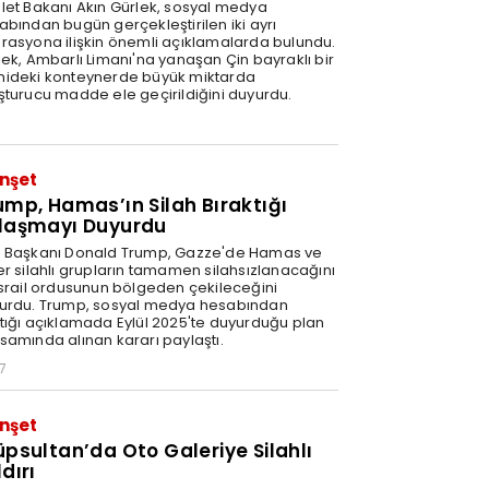
let Bakanı Akın Gürlek, sosyal medya
abından bugün gerçekleştirilen iki ayrı
rasyona ilişkin önemli açıklamalarda bulundu.
lek, Ambarlı Limanı'na yanaşan Çin bayraklı bir
ideki konteynerde büyük miktarda
şturucu madde ele geçirildiğini duyurdu.
nşet
ump, Hamas’ın Silah Bıraktığı
laşmayı Duyurdu
 Başkanı Donald Trump, Gazze'de Hamas ve
er silahlı grupların tamamen silahsızlanacağını
İsrail ordusunun bölgeden çekileceğini
urdu. Trump, sosyal medya hesabından
tığı açıklamada Eylül 2025'te duyurduğu plan
samında alınan kararı paylaştı.
7
nşet
üpsultan’da Oto Galeriye Silahlı
dırı