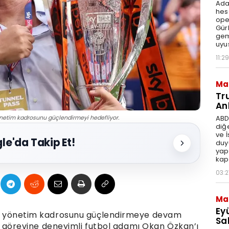
Ada
hes
ope
Gür
gem
uyu
11:29
Ma
Tr
An
ABD
yönetim kadrosunu güçlendirmeyi hedefliyor.
diğ
ve 
le'da Takip Et!
duy
yap
kap
03:2
Ma
Ey
için yönetim kadrosunu güçlendirmeye devam
Sal
rlük görevine deneyimli futbol adamı Okan Özkan’ı