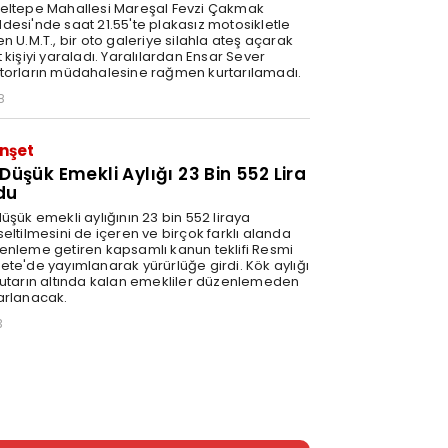
eltepe Mahallesi Mareşal Fevzi Çakmak
desi'nde saat 21.55'te plakasız motosikletle
n U.M.T., bir oto galeriye silahla ateş açarak
 kişiyi yaraladı. Yaralılardan Ensar Sever
torların müdahalesine rağmen kurtarılamadı.
8
nşet
 Düşük Emekli Aylığı 23 Bin 552 Lira
du
üşük emekli aylığının 23 bin 552 liraya
eltilmesini de içeren ve birçok farklı alanda
enleme getiren kapsamlı kanun teklifi Resmi
ete'de yayımlanarak yürürlüğe girdi. Kök aylığı
tutarın altında kalan emekliler düzenlemeden
arlanacak.
3