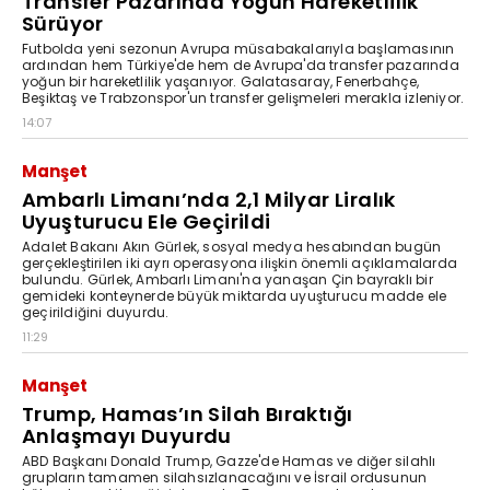
Transfer Pazarında Yoğun Hareketlilik
Sürüyor
Futbolda yeni sezonun Avrupa müsabakalarıyla başlamasının
ardından hem Türkiye'de hem de Avrupa'da transfer pazarında
yoğun bir hareketlilik yaşanıyor. Galatasaray, Fenerbahçe,
Beşiktaş ve Trabzonspor'un transfer gelişmeleri merakla izleniyor.
14:07
Manşet
Ambarlı Limanı’nda 2,1 Milyar Liralık
Uyuşturucu Ele Geçirildi
Adalet Bakanı Akın Gürlek, sosyal medya hesabından bugün
gerçekleştirilen iki ayrı operasyona ilişkin önemli açıklamalarda
bulundu. Gürlek, Ambarlı Limanı'na yanaşan Çin bayraklı bir
gemideki konteynerde büyük miktarda uyuşturucu madde ele
geçirildiğini duyurdu.
11:29
Manşet
Trump, Hamas’ın Silah Bıraktığı
Anlaşmayı Duyurdu
ABD Başkanı Donald Trump, Gazze'de Hamas ve diğer silahlı
grupların tamamen silahsızlanacağını ve İsrail ordusunun