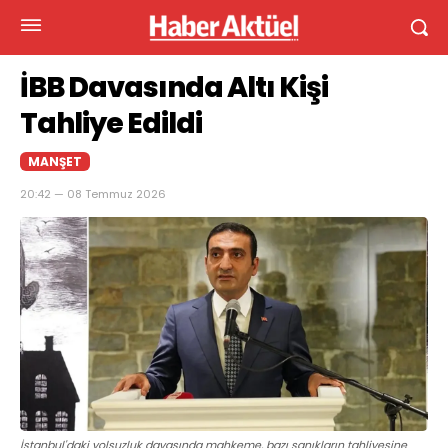
İBB Davasında Altı Kişi
Tahliye Edildi
MANŞET
20:42 — 08 Temmuz 2026
İstanbul'daki yolsuzluk davasında mahkeme, bazı sanıkların tahliyesine