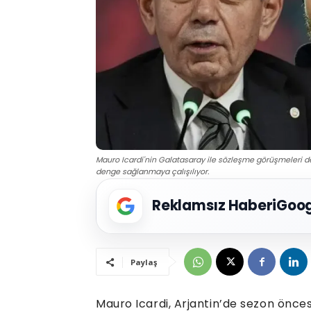
Mauro Icardi'nin Galatasaray ile sözleşme görüşmeleri de
denge sağlanmaya çalışılıyor.
Reklamsız Haberi
Goog
Paylaş
Mauro Icardi, Arjantin’de sezon öncesi t