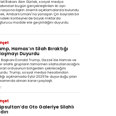
let Bakanı Akın Gürlek, sosyal medya
abından bugün gerçekleştirilen iki ayrı
rasyona ilişkin önemli açıklamalarda bulundu.
lek, Ambarlı Limanı'na yanaşan Çin bayraklı bir
ideki konteynerde büyük miktarda
şturucu madde ele geçirildiğini duyurdu.
nşet
ump, Hamas’ın Silah Bıraktığı
laşmayı Duyurdu
 Başkanı Donald Trump, Gazze'de Hamas ve
er silahlı grupların tamamen silahsızlanacağını
İsrail ordusunun bölgeden çekileceğini
urdu. Trump, sosyal medya hesabından
tığı açıklamada Eylül 2025'te duyurduğu plan
samında alınan kararı paylaştı.
7
nşet
üpsultan’da Oto Galeriye Silahlı
dırı