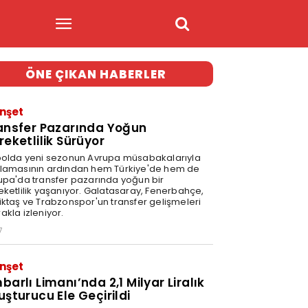
ÖNE ÇIKAN HABERLER
nşet
ansfer Pazarında Yoğun
reketlilik Sürüyor
bolda yeni sezonun Avrupa müsabakalarıyla
lamasının ardından hem Türkiye'de hem de
upa'da transfer pazarında yoğun bir
eketlilik yaşanıyor. Galatasaray, Fenerbahçe,
iktaş ve Trabzonspor'un transfer gelişmeleri
akla izleniyor.
7
nşet
barlı Limanı’nda 2,1 Milyar Liralık
uşturucu Ele Geçirildi