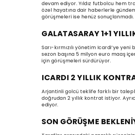
devam ediyor. Yıldız futbolcu hem tr
özel hayatına dair haberlerle gündem
görüşmeleri ise henüz sonuçlanmadı.
GALATASARAY 1+1 YILLI
Sarı-kırmızılı yönetim Icardi’ye yeni bir
sezon başına 5 milyon euro maaş içer
için görüşmeleri sürdürüyor.
ICARDI 2 YILLIK KONTR
Arjantinli golcü teklife farklı bir talep
doğrudan 2 yıllık kontrat istiyor. Ayrı
ediyor.
SON GÖRÜŞME BEKLENİ