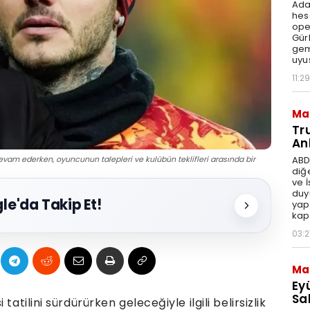
Ada
hes
ope
Gür
gem
uyu
11:29
Ma
Tr
An
ABD
vam ederken, oyuncunun talepleri ve kulübün teklifleri arasında bir
diğ
ve 
duy
le'da Takip Et!
yap
kap
03:2
Ma
Ey
Sal
atilini sürdürürken geleceğiyle ilgili belirsizlik