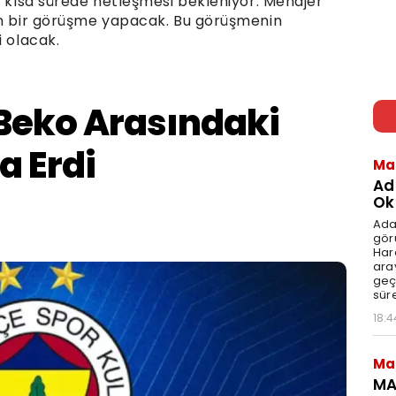
n kısa sürede netleşmesi bekleniyor. Menajer
son bir görüşme yapacak. Bu görüşmenin
i olacak.