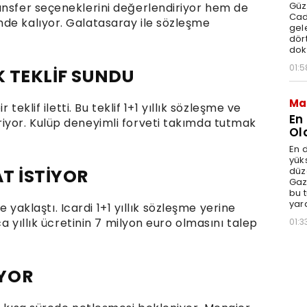
Güz
ansfer seçeneklerini değerlendiriyor hem de
Cad
de kalıyor. Galatasaray ile sözleşme
gele
dört
dok
01:5
K TEKLİF SUNDU
Ma
 teklif iletti. Bu teklif 1+1 yıllık sözleşme ve
En
iyor. Kulüp deneyimli forveti takımda tutmak
Ol
En d
yüks
düz
AT İSTİYOR
Gaz
bu 
yar
le yaklaştı. Icardi 1+1 yıllık sözleşme yerine
ca yıllık ücretinin 7 milyon euro olmasını talep
01:3
YOR