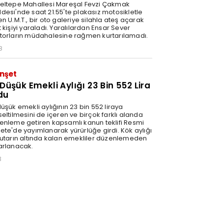
eltepe Mahallesi Mareşal Fevzi Çakmak
desi'nde saat 21.55'te plakasız motosikletle
n U.M.T., bir oto galeriye silahla ateş açarak
 kişiyi yaraladı. Yaralılardan Ensar Sever
torların müdahalesine rağmen kurtarılamadı.
8
nşet
 Düşük Emekli Aylığı 23 Bin 552 Lira
du
üşük emekli aylığının 23 bin 552 liraya
eltilmesini de içeren ve birçok farklı alanda
enleme getiren kapsamlı kanun teklifi Resmi
ete'de yayımlanarak yürürlüğe girdi. Kök aylığı
tutarın altında kalan emekliler düzenlemeden
arlanacak.
3