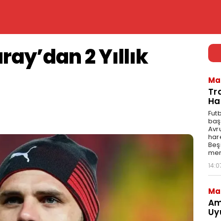
ray’dan 2 Yıllık
Ma
Tr
Ha
Fut
baş
Avr
har
Beş
mer
14:0
Ma
Am
Uy