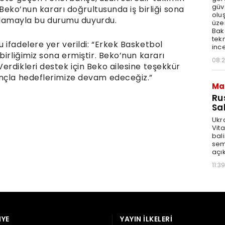
YE
YAYIN İLKELERI