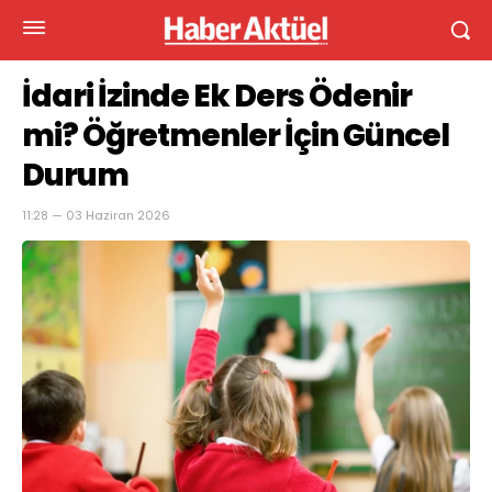
İdari İzinde Ek Ders Ödenir
mi? Öğretmenler İçin Güncel
Durum
11:28 — 03 Haziran 2026