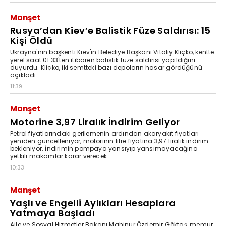
Manşet
Rusya’dan Kiev’e Balistik Füze Saldırısı: 15
Kişi Öldü
Ukrayna'nın başkenti Kiev'in Belediye Başkanı Vitaliy Kliçko, kentte
yerel saat 01.33'ten itibaren balistik füze saldırısı yapıldığını
duyurdu. Kliçko, iki semtteki bazı depoların hasar gördüğünü
açıkladı.
11:39
Manşet
Motorine 3,97 Liralık İndirim Geliyor
Petrol fiyatlarındaki gerilemenin ardından akaryakıt fiyatları
yeniden güncelleniyor, motorinin litre fiyatına 3,97 liralık indirim
bekleniyor. İndirimin pompaya yansıyıp yansımayacağına
yetkili makamlar karar verecek.
10:33
Manşet
Yaşlı ve Engelli Aylıkları Hesaplara
Yatmaya Başladı
Aile ve Sosyal Hizmetler Bakanı Mahinur Özdemir Göktaş, memur