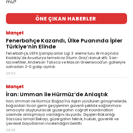
mu?
ÖNE ÇIKAN HABERLER
Manşet
Fenerbahçe Kazandı, Ülke Puanında İpler
Türkiye’nin Elinde
Fenerbahçe, UEFA Şampiyonlar Ligi 3. eleme turu ilk maçında
Kadıköy'de Avusturya temsilcisi Sturm Graz'ı konuk etti. Sarı-
lacivertliler, Anderson Talisca ve Mason Greenwood'un golleriyle
sahadan 2-0 galip ayrıldı.
09:03
Manşet
İran: Umman ile Hürmüz’de Anlaştık
İran, Umman ile Hürmüz Boğazı'na ilişkin yürütülen görüşmelerde,
boğazdan ticari gemi geçişlerinin güvenli şekilde sağlanması
amacıyla oluşturulacak güzergahın coğrafi koordinatları
üzerinde anlaşmaya varıldığını duyurdu. Dışişleri Bakanlığı
Sözcüsü İsmail Bekayi, güzergahın teknik, hukuki, güvenlik ve
çevresel boyutlarının incelendiğini belirtti.
08:29