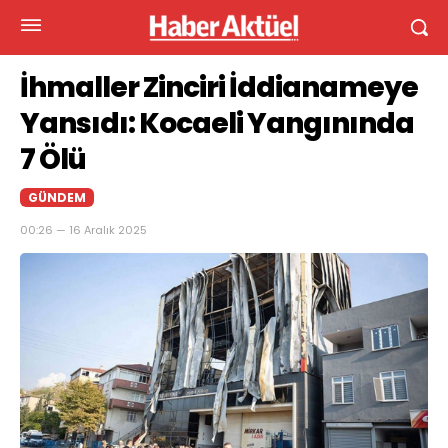
İhmaller Zinciri İddianameye
Yansıdı: Kocaeli Yangınında
7 Ölü
GÜNDEM
00:26 — 16 Aralık 2025