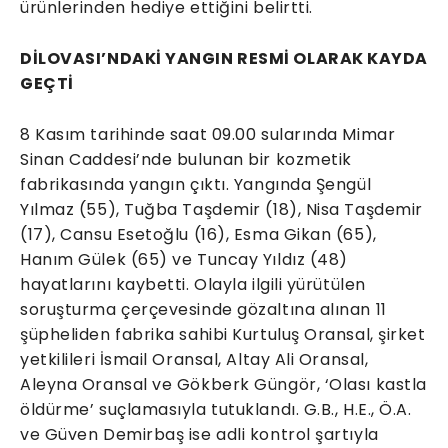
ürünlerinden hediye ettiğini belirtti.
DİLOVASI’NDAKİ YANGIN RESMİ OLARAK KAYDA
GEÇTİ
8 Kasım tarihinde saat 09.00 sularında Mimar
Sinan Caddesi’nde bulunan bir kozmetik
fabrikasında yangın çıktı. Yangında Şengül
Yılmaz (55), Tuğba Taşdemir (18), Nisa Taşdemir
(17), Cansu Esetoğlu (16), Esma Gikan (65),
Hanım Gülek (65) ve Tuncay Yıldız (48)
hayatlarını kaybetti. Olayla ilgili yürütülen
soruşturma çerçevesinde gözaltına alınan 11
şüpheliden fabrika sahibi Kurtuluş Oransal, şirket
yetkilileri İsmail Oransal, Altay Ali Oransal,
Aleyna Oransal ve Gökberk Güngör, ‘Olası kastla
öldürme’ suçlamasıyla tutuklandı. G.B., H.E., Ö.A.
ve Güven Demirbaş ise adli kontrol şartıyla