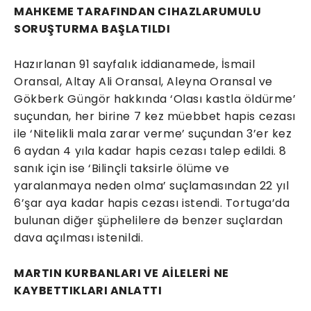
MAHKEME TARAFINDAN CIHAZLARUMULU
SORUŞTURMA BAŞLATILDI
Hazırlanan 91 sayfalık iddianamede, İsmail
Oransal, Altay Ali Oransal, Aleyna Oransal ve
Gökberk Güngör hakkında ‘Olası kastla öldürme’
suçundan, her birine 7 kez müebbet hapis cezası
ile ‘Nitelikli mala zarar verme’ suçundan 3’er kez
6 aydan 4 yıla kadar hapis cezası talep edildi. 8
sanık için ise ‘Bilinçli taksirle ölüme ve
yaralanmaya neden olma’ suçlamasından 22 yıl
6’şar aya kadar hapis cezası istendi. Tortuga’da
bulunan diğer şüphelilere də benzer suçlardan
dava açılması istenildi.
MARTIN KURBANLARI VE AİLELERİ NE
KAYBETTIKLARI ANLATTI