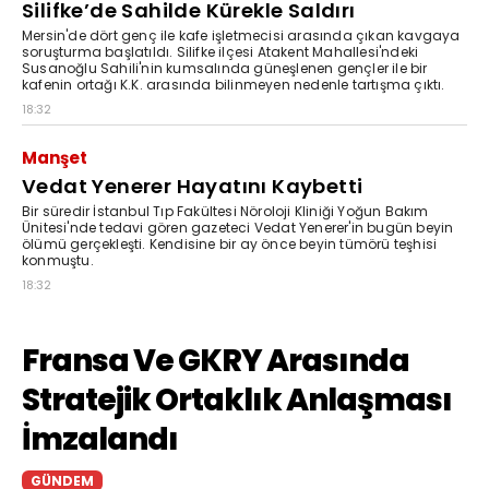
Silifke’de Sahilde Kürekle Saldırı
Mersin'de dört genç ile kafe işletmecisi arasında çıkan kavgaya
soruşturma başlatıldı. Silifke ilçesi Atakent Mahallesi'ndeki
Susanoğlu Sahili'nin kumsalında güneşlenen gençler ile bir
kafenin ortağı K.K. arasında bilinmeyen nedenle tartışma çıktı.
18:32
Manşet
Vedat Yenerer Hayatını Kaybetti
Bir süredir İstanbul Tıp Fakültesi Nöroloji Kliniği Yoğun Bakım
Ünitesi'nde tedavi gören gazeteci Vedat Yenerer'in bugün beyin
ölümü gerçekleşti. Kendisine bir ay önce beyin tümörü teşhisi
konmuştu.
18:32