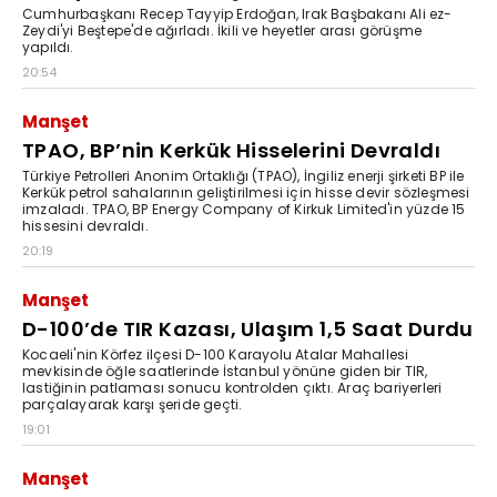
Cumhurbaşkanı Recep Tayyip Erdoğan, Irak Başbakanı Ali ez-
Zeydi'yi Beştepe'de ağırladı. İkili ve heyetler arası görüşme
yapıldı.
20:54
Manşet
TPAO, BP’nin Kerkük Hisselerini Devraldı
Türkiye Petrolleri Anonim Ortaklığı (TPAO), İngiliz enerji şirketi BP ile
Kerkük petrol sahalarının geliştirilmesi için hisse devir sözleşmesi
imzaladı. TPAO, BP Energy Company of Kirkuk Limited'in yüzde 15
hissesini devraldı.
20:19
Manşet
D-100’de TIR Kazası, Ulaşım 1,5 Saat Durdu
Kocaeli'nin Körfez ilçesi D-100 Karayolu Atalar Mahallesi
mevkisinde öğle saatlerinde İstanbul yönüne giden bir TIR,
lastiğinin patlaması sonucu kontrolden çıktı. Araç bariyerleri
parçalayarak karşı şeride geçti.
19:01
Manşet