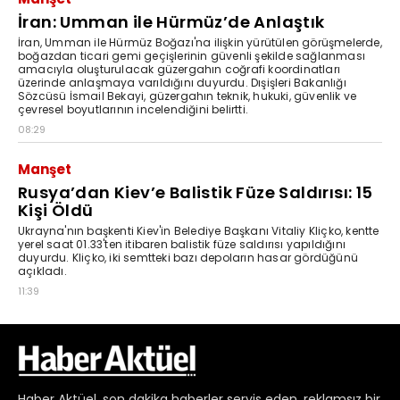
Haber
Aktüel,
son dakika haberler
servis eden, reklamsız bir