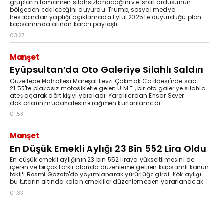
grupların tamamen silahsızlanacağını ve İsrail ordusunun
bölgeden çekileceğini duyurdu. Trump, sosyal medya
hesabından yaptığı açıklamada Eylül 2025'te duyurduğu plan
kapsamında alınan kararı paylaştı.
03:27
Manşet
Eyüpsultan’da Oto Galeriye Silahlı Saldırı
Güzeltepe Mahallesi Mareşal Fevzi Çakmak Caddesi'nde saat
21.55'te plakasız motosikletle gelen U.M.T., bir oto galeriye silahla
ateş açarak dört kişiyi yaraladı. Yaralılardan Ensar Sever
doktorların müdahalesine rağmen kurtarılamadı.
01:58
Manşet
En Düşük Emekli Aylığı 23 Bin 552 Lira Oldu
En düşük emekli aylığının 23 bin 552 liraya yükseltilmesini de
içeren ve birçok farklı alanda düzenleme getiren kapsamlı kanun
teklifi Resmi Gazete'de yayımlanarak yürürlüğe girdi. Kök aylığı
bu tutarın altında kalan emekliler düzenlemeden yararlanacak.
01:33