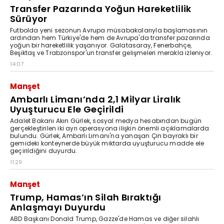
Transfer Pazarında Yoğun Hareketlilik
Sürüyor
Futbolda yeni sezonun Avrupa müsabakalarıyla başlamasının
ardından hem Türkiye'de hem de Avrupa'da transfer pazarında
yoğun bir hareketlilik yaşanıyor. Galatasaray, Fenerbahçe,
Beşiktaş ve Trabzonspor'un transfer gelişmeleri merakla izleniyor.
14:07
Manşet
Ambarlı Limanı’nda 2,1 Milyar Liralık
Uyuşturucu Ele Geçirildi
Adalet Bakanı Akın Gürlek, sosyal medya hesabından bugün
gerçekleştirilen iki ayrı operasyona ilişkin önemli açıklamalarda
bulundu. Gürlek, Ambarlı Limanı'na yanaşan Çin bayraklı bir
gemideki konteynerde büyük miktarda uyuşturucu madde ele
geçirildiğini duyurdu.
11:29
Manşet
Trump, Hamas’ın Silah Bıraktığı
Anlaşmayı Duyurdu
ABD Başkanı Donald Trump, Gazze'de Hamas ve diğer silahlı