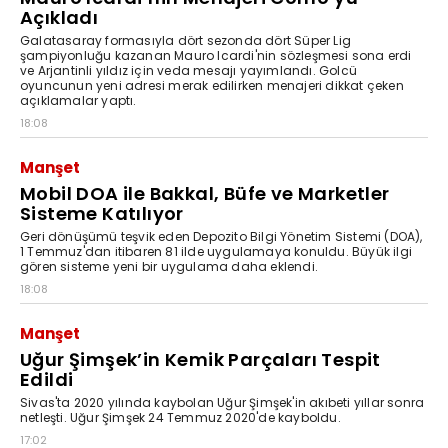
Açıkladı
Galatasaray formasıyla dört sezonda dört Süper Lig
şampiyonluğu kazanan Mauro Icardi'nin sözleşmesi sona erdi
ve Arjantinli yıldız için veda mesajı yayımlandı. Golcü
oyuncunun yeni adresi merak edilirken menajeri dikkat çeken
açıklamalar yaptı.
18:08
Manşet
Mobil DOA ile Bakkal, Büfe ve Marketler
Sisteme Katılıyor
Geri dönüşümü teşvik eden Depozito Bilgi Yönetim Sistemi (DOA),
1 Temmuz'dan itibaren 81 ilde uygulamaya konuldu. Büyük ilgi
gören sisteme yeni bir uygulama daha eklendi.
18:08
Manşet
Uğur Şimşek’in Kemik Parçaları Tespit
Edildi
Sivas'ta 2020 yılında kaybolan Uğur Şimşek'in akıbeti yıllar sonra
netleşti. Uğur Şimşek 24 Temmuz 2020'de kayboldu.
17:02