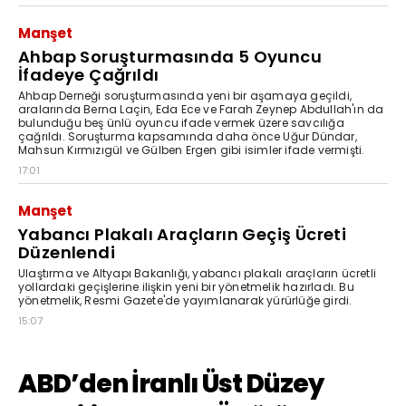
Manşet
Ahbap Soruşturmasında 5 Oyuncu
İfadeye Çağrıldı
Ahbap Derneği soruşturmasında yeni bir aşamaya geçildi,
aralarında Berna Laçin, Eda Ece ve Farah Zeynep Abdullah'ın da
bulunduğu beş ünlü oyuncu ifade vermek üzere savcılığa
çağrıldı. Soruşturma kapsamında daha önce Uğur Dündar,
Mahsun Kırmızıgül ve Gülben Ergen gibi isimler ifade vermişti.
17:01
Manşet
Yabancı Plakalı Araçların Geçiş Ücreti
Düzenlendi
Ulaştırma ve Altyapı Bakanlığı, yabancı plakalı araçların ücretli
yollardaki geçişlerine ilişkin yeni bir yönetmelik hazırladı. Bu
yönetmelik, Resmi Gazete'de yayımlanarak yürürlüğe girdi.
15:07