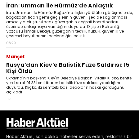
Haber
Aktüel,
son dakika haberler
servis eden, reklamsız bir