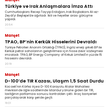
Türkiye ve Irak Anlaşmalara İmza Attı
Cumhurbaşkanı Recep Tayyip Erdoğan, Irak Başbakanı Ali ez-
Zeydi'yi Beştepe'de ağırladı. İkili ve heyetler arası görüşme
yapıldı.
20:54
Manşet
TPAO, BP’nin Kerkük Hisselerini Devraldı
Türkiye Petrolleri Anonim Ortaklığı (TPAO), İngiliz enerji şirketi BP ile
Kerkük petrol sahalarının geliştirilmesi için hisse devir sözleşmesi
imzaladı. TPAO, BP Energy Company of Kirkuk Limited'in yüzde 15
hissesini devraldı.
20:19
Manşet
D-100’de TIR Kazası, Ulaşım 1,5 Saat Durdu
Kocaeli'nin Körfez ilçesi D-100 Karayolu Atalar Mahallesi
mevkisinde öğle saatlerinde İstanbul yönüne giden bir TIR,
lastiğinin patlaması sonucu kontrolden çıktı. Araç bariyerleri
parçalayarak karşı şeride geçti.
19:01