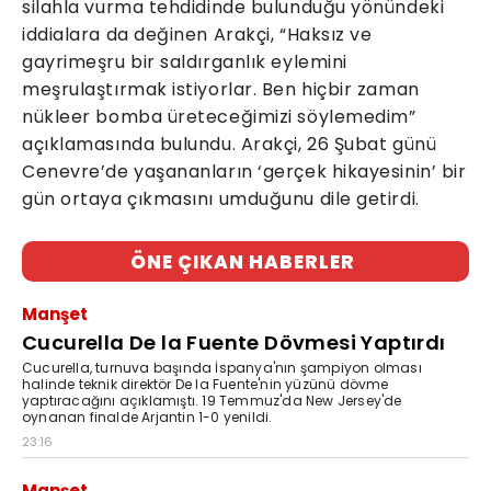
silahla vurma tehdidinde bulunduğu yönündeki
iddialara da değinen Arakçi, “Haksız ve
gayrimeşru bir saldırganlık eylemini
meşrulaştırmak istiyorlar. Ben hiçbir zaman
nükleer bomba üreteceğimizi söylemedim”
açıklamasında bulundu. Arakçi, 26 Şubat günü
Cenevre’de yaşananların ‘gerçek hikayesinin’ bir
gün ortaya çıkmasını umduğunu dile getirdi.
ÖNE ÇIKAN HABERLER
Manşet
Cucurella De la Fuente Dövmesi Yaptırdı
Cucurella, turnuva başında İspanya'nın şampiyon olması
halinde teknik direktör De la Fuente'nin yüzünü dövme
yaptıracağını açıklamıştı. 19 Temmuz'da New Jersey'de
oynanan finalde Arjantin 1-0 yenildi.
23:16
Manşet