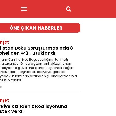
ÖNE ÇIKAN HABERLER
nşet
listan Doku Soruşturmasında 8
pheliden 4’ü Tutuklandı
urum Cumhuriyet Başsavcılığının talimatı
rultusunda 16 ilde eş zamanlı düzenlenen
rasyonda gözaltına alınan 8 şüpheli sağlık
rolünden geçirilerek adliyeye getirildi.
iyedeki işlemlerin ardından şüphelilerden biri
est bırakıldı.
46
nşet
rkiye Kızıldeniz Koalisyonuna
stek Verdi