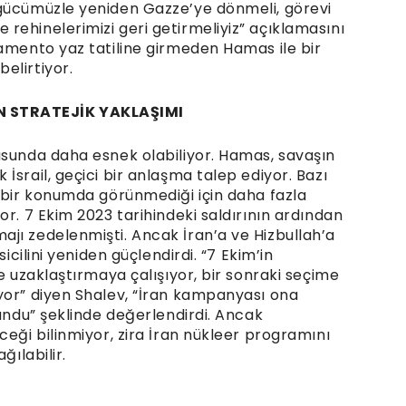
 gücümüzle yeniden Gazze’ye dönmeli, görevi
rehinelerimizi geri getirmeliyiz” açıklamasını
lamento yaz tatiline girmeden Hamas ile bir
elirtiyor.
N STRATEJİK YAKLAŞIMI
usunda daha esnek olabiliyor. Hamas, savaşın
İsrail, geçici bir anlaşma talep ediyor. Bazı
ü bir konumda görünmediği için daha fazla
or. 7 Ekim 2023 tarihindeki saldırının ardından
jı zedelenmişti. Ancak İran’a ve Hizbullah’a
icilini yeniden güçlendirdi. “7 Ekim’in
e uzaklaştırmaya çalışıyor, bir sonraki seçime
yor” diyen Shalev, “İran kampanyası ona
sundu” şeklinde değerlendirdi. Ancak
ceği bilinmiyor, zira İran nükleer programını
ğılabilir.