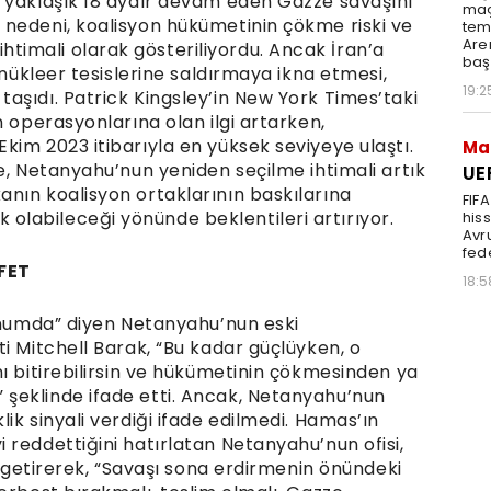
 yaklaşık 18 aydır devam eden Gazze savaşını
maç
nedeni, koalisyon hükümetinin çökme riski ve
tems
Are
imali olarak gösteriliyordu. Ancak İran’a
baş
 nükleer tesislerine saldırmaya ikna etmesi,
19:2
aşıdı. Patrick Kingsley’in New York Times’taki
n operasyonlarına olan ilgi artarken,
kim 2023 itibarıyla en yüksek seviyeye ulaştı.
Ma
e, Netanyahu’nun yeniden seçilme ihtimali artık
UE
nın koalisyon ortaklarının baskılarına
FIF
labileceği yönünde beklentileri artırıyor.
hiss
Avr
fed
FET
18:5
konumda” diyen Netanyahu’nun eski
i Mitchell Barak, “Bu kadar güçlüyken, o
ı bitirebilirsin ve hükümetinin çökmesinden ya
şeklinde ifade etti. Ancak, Netanyahu’nun
ik sinyali verdiği ifade edilmedi. Hamas’ın
reddettiğini hatırlatan Netanyahu’nun ofisi,
e getirerek, “Savaşı sona erdirmenin önündeki