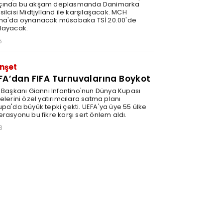
ında bu akşam deplasmanda Danimarka
ilcisi Midtjylland ile karşılaşacak. MCH
na'da oynanacak müsabaka TSİ 20.00'de
layacak.
5
nşet
FA’dan FIFA Turnuvalarına Boykot
A Başkanı Gianni Infantino'nun Dünya Kupası
elerini özel yatırımcılara satma planı
upa'da büyük tepki çekti. UEFA'ya üye 55 ülke
erasyonu bu fikre karşı sert önlem aldı.
8