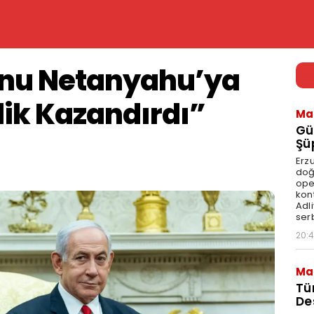
onu Netanyahu’ya
lik Kazandırdı”
Ma
Gü
Şü
Erz
doğ
ope
kont
Adl
serb
20:
Ma
Tü
De