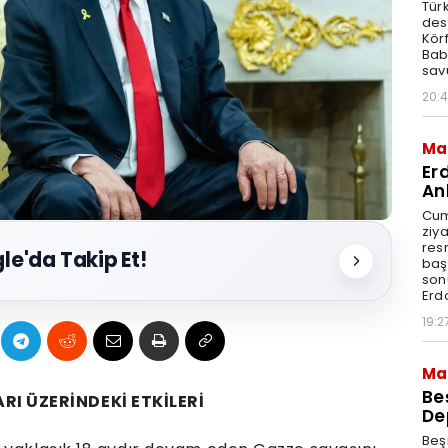
Türk
dest
Körf
Bab
sav
20:
Ma
Er
An
Cum
ziy
resm
le'da Takip Et!
baş
son
Erd
19:2
Ma
Be
I ÜZERİNDEKİ ETKİLERİ
De
Beş