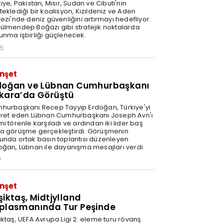
iye, Pakistan, Mısır, Sudan ve Cibuti'nin
eklediği bir koalisyon, Kızıldeniz ve Aden
ezi'nde deniz güvenliğini artırmayı hedefliyor.
ülmendep Boğazı gibi stratejik noktalarda
unma işbirliği güçlenecek.
45
nşet
doğan ve Lübnan Cumhurbaşkanı
kara’da Görüştü
hurbaşkanı Recep Tayyip Erdoğan, Türkiye'yi
aret eden Lübnan Cumhurbaşkanı Joseph Avn'ı
i törenle karşıladı ve ardından iki lider baş
a görüşme gerçekleştirdi. Görüşmenin
unda ortak basın toplantısı düzenleyen
oğan, Lübnan ile dayanışma mesajları verdi.
7
nşet
şiktaş, Midtjylland
plasmanında Tur Peşinde
iktaş, UEFA Avrupa Ligi 2. eleme turu rövanş