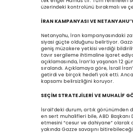
tek engel Hamas’tır. Tüm rehineleri s
üzerindeki kontrolünü bırakmalı ve çek
İRAN KAMPANYASI VE NETANYAHU’
Netanyahu, İran kampanyasındaki zafe
siyasi güçte olduğunu belirtiyor. Ga
geniş müzakere yetkisi verdiği bildir
tavır sergileme ihtimaline işaret ediy
açıklamasında, İran’la yaşanan 12 gün
sıralandı. Açıklamaya göre, İsrail İran
getirdi ve birçok hedefi yok etti. An
kapsamı belirsizliğini koruyor.
SEÇİM STRATEJİLERİ VE MUHALİF G
İsrail’deki durum, artık görünümden 
en sert muhalifleri bile, ABD Başkanı
etmesini “cesur ve dahiyane” olarak 
yakında Gazze savaşını bitirebileceğ