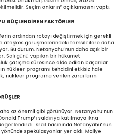
erbest bırakmalı, teslim olmalı, Gazze
ilmelidir. Seçim onların” açıklamasını yaptı.
YU GÜÇLENDİREN FAKTÖRLER
rin ardından rotayı değiştirmek için gerekli
zze ateşkes görüşmelerindeki temsilcilere daha
iliyor. Bu durum, Netanyahu’nun daha açık bir
or. Salı günü yapılan bir hükümet
lük çatışma süresince elde edilen başarılar
’ın nükleer programı tehdidini etkisiz hale
cak, nükleer programa verilen zararların
ÖRÜŞLER
daha az önemli gibi görünüyor. Netanyahu’nun
 Donald Trump’ı saldırıya katılmaya ikna
değerlendirdi. İsrail basınında Netanyahu’nun
i yönünde spekülasyonlar yer aldı. Maliye