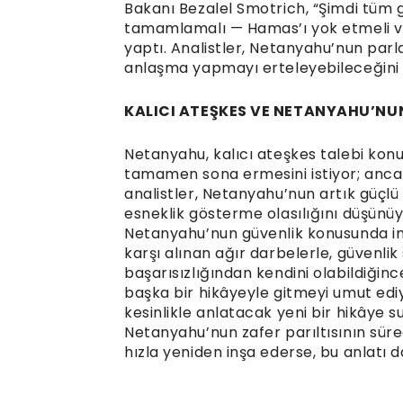
Bakanı Bezalel Smotrich, “Şimdi tüm
tamamlamalı — Hamas’ı yok etmeli ve 
yaptı. Analistler, Netanyahu’nun par
anlaşma yapmayı erteleyebileceğini b
KALICI ATEŞKES VE NETANYAHU’NU
Netanyahu, kalıcı ateşkes talebi kon
tamamen sona ermesini istiyor; ancak 
analistler, Netanyahu’nun artık güçl
esneklik gösterme olasılığını düşünüy
Netanyahu’nun güvenlik konusunda ima
karşı alınan ağır darbelerle, güvenlik s
başarısızlığından kendini olabildiğinc
başka bir hikâyeyle gitmeyi umut edi
kesinlikle anlatacak yeni bir hikâye 
Netanyahu’nun zafer parıltısının süre
hızla yeniden inşa ederse, bu anlatı da