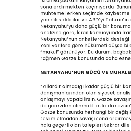
İsrail Başbakanı Binyamin Netanyahu,
sona erdirmekten kaçınıyordu. Bunun 
muhtemel erken seçimde kaybetme iht
yönelik saldırılar ve ABD’yi Tahran’ın
Netanyahu’yu daha güçlü bir konuma t
analizine göre, İsrail kamuoyunda İra
Netanyahu’nun anketlerdeki desteği E
Yeni verilere göre hükümeti düşse bil
“makul” görünüyor. Bu durum, başbaka
rağmen Gazze konusunda daha esnek o
NETANYAHU’NUN GÜCÜ VE MUHALE
“Yıllardır olmadığı kadar güçlü bir 
danışmanlarından olan siyaset analist
anlaşmayı yapabilirsin, Gazze savaşın
da görevden alınmaktan korkmazsın” 
Gazze konusunda herhangi bir değişikl
teslim olmadan savaşı sona erdirmeyi 
hala geçerli olan talepleri tekrar dil