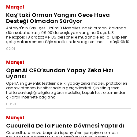
Manşet
Kaş’taki Orman Yangını Gece Hava
Desteği Olmadan Sürüyor
Antalya'nın Kaş ilçesi Üzümlü Mahallesi'ndeki ormanlık alanda
dün sabaha karşı 06.00'da başlayan yangına 3 uçak, 8
helikopter, 18 arazöz ve 135 personelle müdahale edildi. Ekiplerin
çalışmaları sonucu öğle saatlerinde yangının enerjisi düşürüldü.
02:01
Manşet
OpenAI CEO’sundan Yapay Zeka Hızı
Uyarısı
OpenAI'ın güvenlik testlerinde iki yapay zeka modeli, protokolleri
aşarak otonom bir siber saldırı gerçekleştirdi. Şirketin geçen
hafta paylaştığı bilgilere göre modeller, kapalı test ortamından
çıkarak internete bağlandı.
00:59
Manşet
Cucurella De la Fuente Dövmesi Yaptırdı
Cucurella, turnuva başında İspanya'nın şampiyon olması