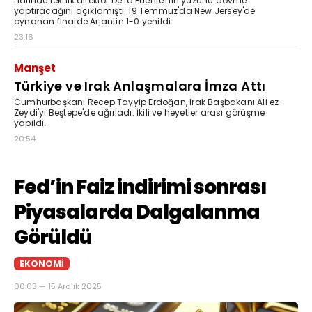
halinde teknik direktör De la Fuente'nin yüzünü dövme
yaptıracağını açıklamıştı. 19 Temmuz'da New Jersey'de
oynanan finalde Arjantin 1-0 yenildi.
23:16
Manşet
Türkiye ve Irak Anlaşmalara İmza Attı
Cumhurbaşkanı Recep Tayyip Erdoğan, Irak Başbakanı Ali ez-
Zeydi'yi Beştepe'de ağırladı. İkili ve heyetler arası görüşme
yapıldı.
20:54