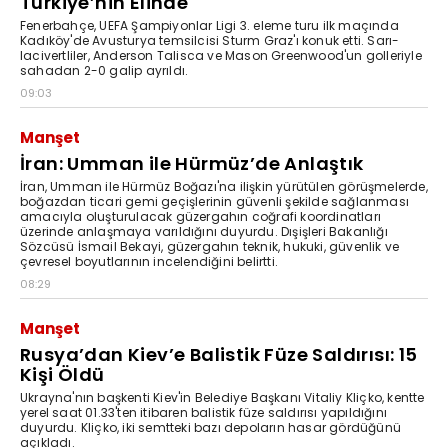
Türkiye’nin Elinde
Fenerbahçe, UEFA Şampiyonlar Ligi 3. eleme turu ilk maçında
Kadıköy'de Avusturya temsilcisi Sturm Graz'ı konuk etti. Sarı-
lacivertliler, Anderson Talisca ve Mason Greenwood'un golleriyle
sahadan 2-0 galip ayrıldı.
09:03
Manşet
İran: Umman ile Hürmüz’de Anlaştık
İran, Umman ile Hürmüz Boğazı'na ilişkin yürütülen görüşmelerde,
boğazdan ticari gemi geçişlerinin güvenli şekilde sağlanması
amacıyla oluşturulacak güzergahın coğrafi koordinatları
üzerinde anlaşmaya varıldığını duyurdu. Dışişleri Bakanlığı
Sözcüsü İsmail Bekayi, güzergahın teknik, hukuki, güvenlik ve
çevresel boyutlarının incelendiğini belirtti.
08:29
Manşet
Rusya’dan Kiev’e Balistik Füze Saldırısı: 15
Kişi Öldü
Ukrayna'nın başkenti Kiev'in Belediye Başkanı Vitaliy Kliçko, kentte
yerel saat 01.33'ten itibaren balistik füze saldırısı yapıldığını
duyurdu. Kliçko, iki semtteki bazı depoların hasar gördüğünü
açıkladı.