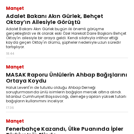
Manşet
Adalet Bakanı Akın Gürlek, Behçet
Oktay’ın Ailesiyle Görüştü
Adalet Bakanı Akın Gürlek bugün iki önemli görüşme
gerçekleştirdi ve ilk olarak eski Özel Harekat Daire Başkanı Behçet
Oktay'ın ailesiyle bir araya geldi. Kendi silahıyla intihar ettiği
kayda geçen Oktay'ın ölümü, şüpheler nedeniyle uzun süredir
tartışılıyor.
18:44
Manşet
MASAK Raporu Ünlülerin Ahbap Bağışlarını
Ortaya Koydu
Haluk Levent'in de tutuklu olduğu Ahbap Derneği
soruşturmasında ünlü isimlerin bağışları mercek altına alındı.
İstanbul Cumhuriyet Başsavcılığı, derneğe yapılan yüksek tutarlı
bağışların kullanımını inceliyor.
17:36
Manşet
Fenerbahçe Kazandı, Ülke Puanında İpler