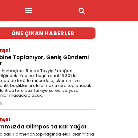
ÖNE ÇIKAN HABERLER
nşet
bine Toplanıyor, Geniş Gündemi
r
hurbaşkanı Recep Tayyip Erdoğan
erliğindeki Kabine, bugün saat 15.30'da
tepe'de terörle mücadele, ekonomi ve
enlik başlıklarını ele almak üzere toplanacak.
lantıda terörsüz Türkiye süreci ve yasal
mlar masada olacak.
59
nşet
mmuzda Olimpos’ta Kar Yağdı
a'daki Parthenon tapınağında etkili olan fırtına