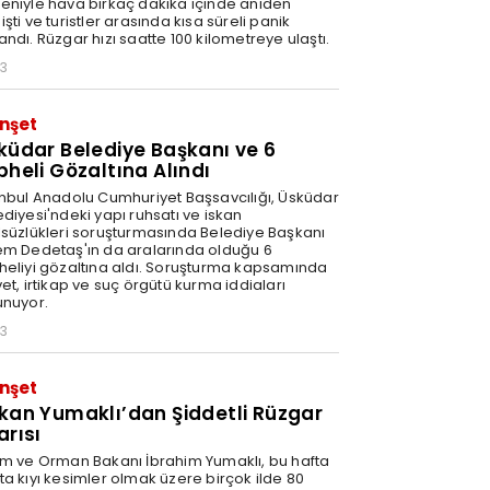
eniyle hava birkaç dakika içinde aniden
şti ve turistler arasında kısa süreli panik
ndı. Rüzgar hızı saatte 100 kilometreye ulaştı.
43
nşet
küdar Belediye Başkanı ve 6
pheli Gözaltına Alındı
anbul Anadolu Cumhuriyet Başsavcılığı, Üsküdar
ediyesi'ndeki yapı ruhsatı ve iskan
lsüzlükleri soruşturmasında Belediye Başkanı
em Dedetaş'ın da aralarında olduğu 6
heliyi gözaltına aldı. Soruşturma kapsamında
et, irtikap ve suç örgütü kurma iddiaları
unuyor.
43
nşet
kan Yumaklı’dan Şiddetli Rüzgar
arısı
ım ve Orman Bakanı İbrahim Yumaklı, bu hafta
ta kıyı kesimler olmak üzere birçok ilde 80