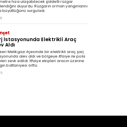
ometre hıza ulaşabilecek şiddetli rüzgar
lendiğini duyurdu. Rüzgarın orman yangınlarını
la büyüttüğünü vurguladı.
28
nşet
rj İstasyonunda Elektrikli Araç
ev Aldı
eri Melikgazi ilçesinde bir elektrikli araç şarj
syonunda alev aldı ve bölgeye itfaiye ile polis
leri sevk edildi. İtfaiye ekipleri aracın üzerine
ın battaniyesi örttü.
59