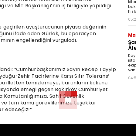
kil
ı ve MİT Başkanlığı’nın iş birliğiyle yapıldığı
bek
hız
05:
le geçirilen uyuşturucunun piyasa değerinin
uğunu ifade eden Gürlek, bu operasyon
Ma
mının engellendiğini vurguladı.
Şa
Al
Kays
ista
ekip
ullandı: “Cumhurbaşkanımız Sayın Recep Tayyip
yang
duğu ‘Zehir Tacirlerine Karşı Sıfır Tolerans’
04:
 bu illetten temizlemeye, baronların kökünü
erasyonda emeği geçen Bakırköy Cumhuriyet
ma Komutanlığımıza, Sahil Güvenlik
 ve tüm kamu görevlilerimize teşekkür
ar edeceğiz!”