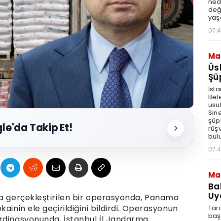
ned
deği
yaşa
07:
Ma
Üs
Şü
İst
Bel
usu
Sin
şüp
le'da Takip Et!
rüşv
bul
07:
Ma
Ba
Uy
da gerçekleştirilen bir operasyonda, Panama
ainin ele geçirildiğini bildirdi. Operasyonun
Tar
baş
rdinasyonunda, İstanbul İl Jandarma