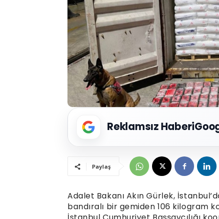
Reklamsız Haberi
Goog
Paylaş
Adalet Bakanı Akın Gürlek, İstanbul’
bandıralı bir gemiden 106 kilogram kok
İstanbul Cumhuriyet Başsavcılığı koo