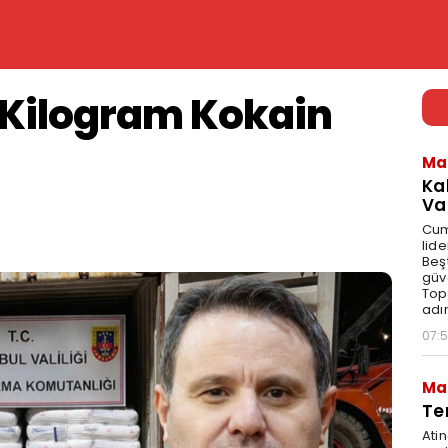
6 Kilogram Kokain
Ma
Ka
Va
Cum
lid
Beş
güv
Top
adı
07:
Ma
Te
Atin