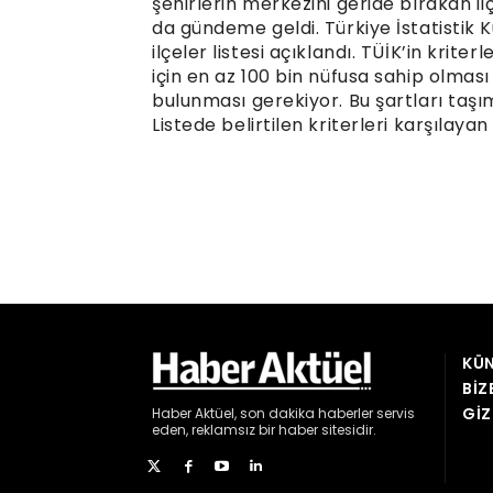
KÜN
BIZ
GIZ
Haber
Aktüel,
son dakika haberler
servis
eden, reklamsız bir haber sitesidir.