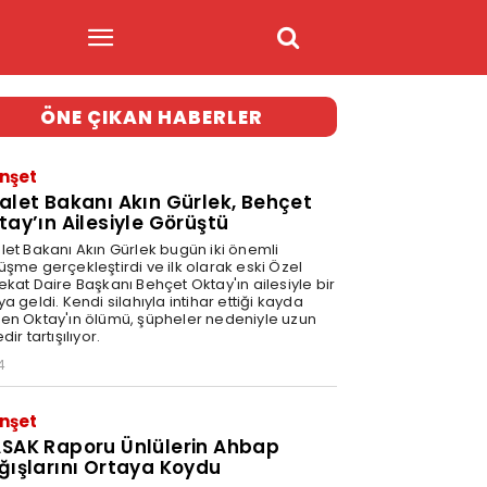
ÖNE ÇIKAN HABERLER
nşet
alet Bakanı Akın Gürlek, Behçet
tay’ın Ailesiyle Görüştü
let Bakanı Akın Gürlek bugün iki önemli
üşme gerçekleştirdi ve ilk olarak eski Özel
ekat Daire Başkanı Behçet Oktay'ın ailesiyle bir
a geldi. Kendi silahıyla intihar ettiği kayda
en Oktay'ın ölümü, şüpheler nedeniyle uzun
dir tartışılıyor.
4
nşet
SAK Raporu Ünlülerin Ahbap
ğışlarını Ortaya Koydu