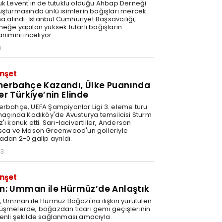
uk Levent'in de tutuklu olduğu Ahbap Derneği
uşturmasında ünlü isimlerin bağışları mercek
na alındı. İstanbul Cumhuriyet Başsavcılığı,
neğe yapılan yüksek tutarlı bağışların
anımını inceliyor.
6
nşet
nerbahçe Kazandı, Ülke Puanında
er Türkiye’nin Elinde
erbahçe, UEFA Şampiyonlar Ligi 3. eleme turu
 maçında Kadıköy'de Avusturya temsilcisi Sturm
'ı konuk etti. Sarı-lacivertliler, Anderson
isca ve Mason Greenwood'un golleriyle
adan 2-0 galip ayrıldı.
03
nşet
an: Umman ile Hürmüz’de Anlaştık
n, Umman ile Hürmüz Boğazı'na ilişkin yürütülen
üşmelerde, boğazdan ticari gemi geçişlerinin
enli şekilde sağlanması amacıyla