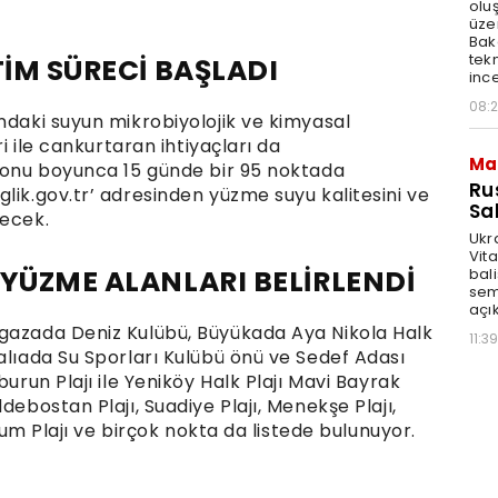
olu
üze
Bak
tekn
TİM SÜRECİ BAŞLADI
ince
08:
ndaki suyun mikrobiyolojik ve kimyasal
ri ile cankurtaran ihtiyaçları da
Ma
ezonu boyunca 15 günde bir 95 noktada
Ru
lik.gov.tr’ adresinden yüzme suyu kalitesini ve
Sal
lecek.
Ukr
Vita
 YÜZME ALANLARI BELİRLENDİ
bali
sem
açık
rgazada Deniz Kulübü, Büyükada Aya Nikola Halk
11:39
alıada Su Sporları Kulübü önü ve Sedef Adası
burun Plajı ile Yeniköy Halk Plajı Mavi Bayrak
debostan Plajı, Suadiye Plajı, Menekşe Plajı,
nkum Plajı ve birçok nokta da listede bulunuyor.