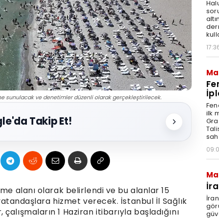
Hal
sor
altı
der
kull
17:3
Ma
Fe
İpl
e sunulacak ve denetimler düzenli olarak gerçekleştirilecek.
Fen
ilk
le'da Takip Et!
Graz
Tal
sah
09:
Ma
İr
me alanı olarak belirlendi ve bu alanlar 15
İra
a vatandaşlara hizmet verecek. İstanbul İl Sağlık
gör
çalışmaların 1 Haziran itibarıyla başladığını
güv