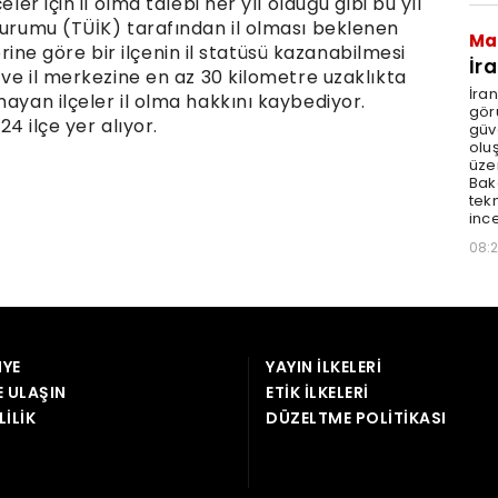
YE
YAYIN İLKELERI
E ULAŞIN
ETIK İLKELERI
LILIK
DÜZELTME POLITIKASI