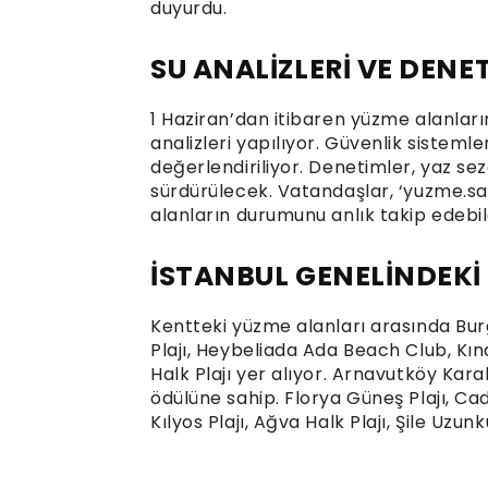
duyurdu.
SU ANALİZLERİ VE DENE
1 Haziran’dan itibaren yüzme alanları
analizleri yapılıyor. Güvenlik sistemle
değerlendiriliyor. Denetimler, yaz s
sürdürülecek. Vatandaşlar, ‘yuzme.sag
alanların durumunu anlık takip edebi
İSTANBUL GENELİNDEKİ
Kentteki yüzme alanları arasında Bu
Plajı, Heybeliada Ada Beach Club, Kın
Halk Plajı yer alıyor. Arnavutköy Kara
ödülüne sahip. Florya Güneş Plajı, Cad
Kılyos Plajı, Ağva Halk Plajı, Şile Uzu