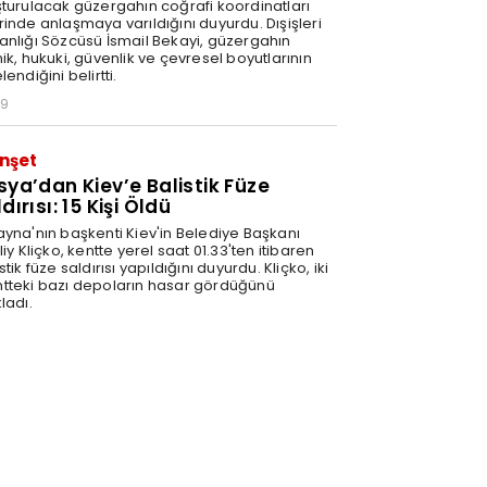
şturulacak güzergahın coğrafi koordinatları
rinde anlaşmaya varıldığını duyurdu. Dışişleri
anlığı Sözcüsü İsmail Bekayi, güzergahın
ik, hukuki, güvenlik ve çevresel boyutlarının
lendiğini belirtti.
29
nşet
sya’dan Kiev’e Balistik Füze
dırısı: 15 Kişi Öldü
ayna'nın başkenti Kiev'in Belediye Başkanı
liy Kliçko, kentte yerel saat 01.33'ten itibaren
stik füze saldırısı yapıldığını duyurdu. Kliçko, iki
tteki bazı depoların hasar gördüğünü
ladı.