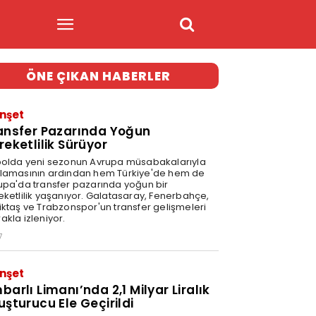
ÖNE ÇIKAN HABERLER
nşet
ansfer Pazarında Yoğun
reketlilik Sürüyor
bolda yeni sezonun Avrupa müsabakalarıyla
lamasının ardından hem Türkiye'de hem de
upa'da transfer pazarında yoğun bir
eketlilik yaşanıyor. Galatasaray, Fenerbahçe,
iktaş ve Trabzonspor'un transfer gelişmeleri
akla izleniyor.
7
nşet
barlı Limanı’nda 2,1 Milyar Liralık
uşturucu Ele Geçirildi