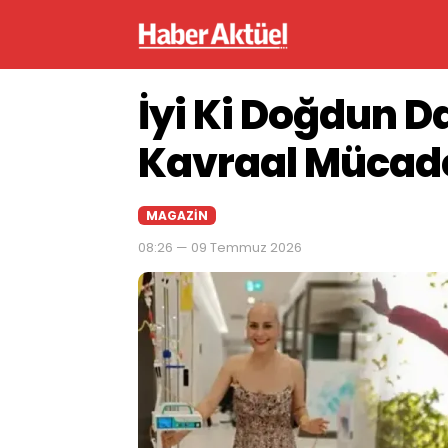
İyi Ki Doğdun D
Kavraal Mücade
MAGAZIN
08:26 — 09 Temmuz 2026