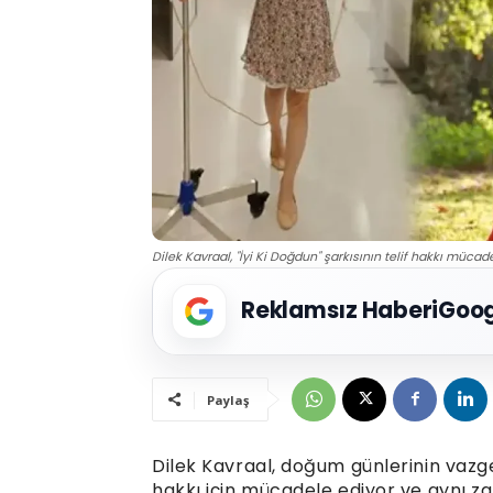
Dilek Kavraal, "İyi Ki Doğdun" şarkısının telif hakkı müc
Reklamsız Haberi
Goog
Paylaş
Dilek Kavraal, doğum günlerinin vazgeç
hakkı için mücadele ediyor ve aynı z