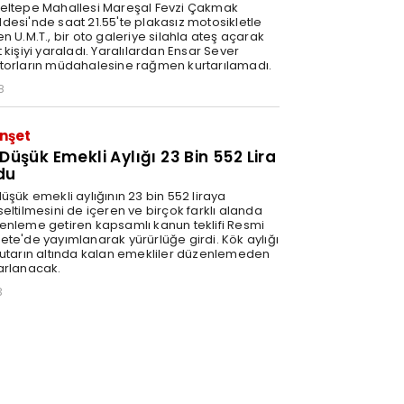
eltepe Mahallesi Mareşal Fevzi Çakmak
desi'nde saat 21.55'te plakasız motosikletle
n U.M.T., bir oto galeriye silahla ateş açarak
 kişiyi yaraladı. Yaralılardan Ensar Sever
torların müdahalesine rağmen kurtarılamadı.
8
nşet
 Düşük Emekli Aylığı 23 Bin 552 Lira
du
üşük emekli aylığının 23 bin 552 liraya
eltilmesini de içeren ve birçok farklı alanda
enleme getiren kapsamlı kanun teklifi Resmi
ete'de yayımlanarak yürürlüğe girdi. Kök aylığı
tutarın altında kalan emekliler düzenlemeden
arlanacak.
3