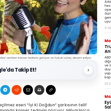
Ada
hes
ope
Gür
gem
uyu
11:29
Ma
Tr
An
ABD
adelesi verirken kanser tedavisi görüyor ve hukuki süreç devam ediyor.
diğ
ve 
le'da Takip Et!
duy
yap
kap
03:2
Ma
Ey
ilmez eseri “İyi Ki Doğdun” şarkısının telif
Sal
amanda kanser tedavisi görüyor. Milyarlarca