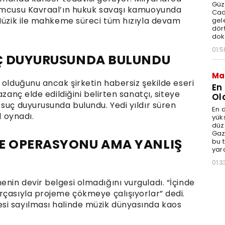
Güz
rumcusu Kavraal’ın hukuk savaşı kamuoyunda
Cad
 Müzik ile mahkeme süreci tüm hızıyla devam
gele
dört
dok
01:5
UÇ DUYURUSUNDA BULUNDU
Ma
 olduğunu ancak şirketin habersiz şekilde eseri
En
azanç elde edildiğini belirten sanatçı, siteye
Ol
suç duyurusunda bulundu. Yedi yıldır süren
En d
l oynadı.
yüks
düz
Gaz
ME OPERASYONU AMA YANLIŞ
bu 
yar
01:3
nin devir belgesi olmadığını vurguladı. “İçinde
rçasıyla projeme çökmeye çalışıyorlar” dedi.
si sayılması halinde müzik dünyasında kaos