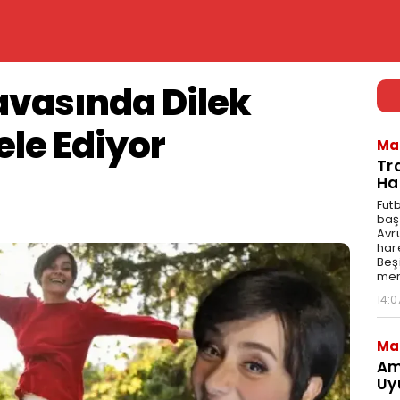
avasında Dilek
le Ediyor
Ma
Tr
Ha
Fut
baş
Avr
har
Beş
mer
14:0
Ma
Am
Uy