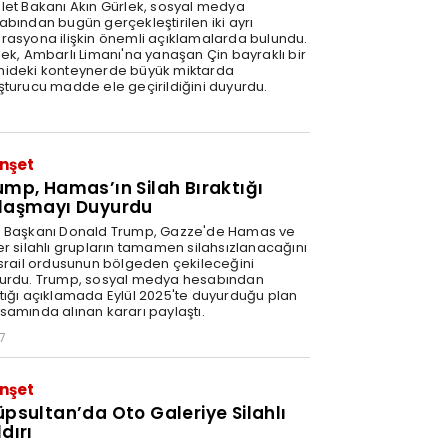
let Bakanı Akın Gürlek, sosyal medya
abından bugün gerçekleştirilen iki ayrı
rasyona ilişkin önemli açıklamalarda bulundu.
lek, Ambarlı Limanı'na yanaşan Çin bayraklı bir
ideki konteynerde büyük miktarda
şturucu madde ele geçirildiğini duyurdu.
nşet
ump, Hamas’ın Silah Bıraktığı
laşmayı Duyurdu
 Başkanı Donald Trump, Gazze'de Hamas ve
er silahlı grupların tamamen silahsızlanacağını
İsrail ordusunun bölgeden çekileceğini
urdu. Trump, sosyal medya hesabından
tığı açıklamada Eylül 2025'te duyurduğu plan
samında alınan kararı paylaştı.
7
nşet
üpsultan’da Oto Galeriye Silahlı
dırı