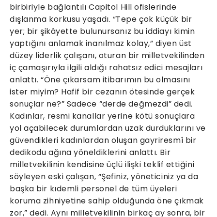
birbiriyle bağlantılı Capitol Hill ofislerinde
dışlanma korkusu yaşadı. “Tepe çok küçük bir
yer; bir şikâyette bulunursanız bu iddiayı kimin
yaptığını anlamak inanılmaz kolay,” diyen üst
düzey liderlik çalışanı, oturan bir milletvekilinden
iç çamaşırıyla ilgili aldığı rahatsız edici mesajları
anlattı. “Öne çıkarsam itibarımın bu olmasını
ister miyim? Hafif bir cezanın ötesinde gerçek
sonuçlar ne?” Sadece “derde değmezdi” dedi.
Kadınlar, resmi kanallar yerine kötü sonuçlara
yol açabilecek durumlardan uzak durduklarını ve
güvendikleri kadınlardan oluşan gayriresmî bir
dedikodu ağına yöneldiklerini anlattı. Bir
milletvekilinin kendisine üçlü ilişki teklif ettiğini
söyleyen eski çalışan, “Şefiniz, yöneticiniz ya da
başka bir kıdemli personel de tüm üyeleri
koruma zihniyetine sahip olduğunda öne çıkmak
zor,” dedi. Aynı milletvekilinin birkaç ay sonra, bir