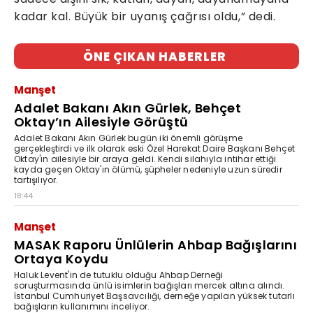
kadar kal. Büyük bir uyanış çağrısı oldu,” dedi.
ÖNE ÇIKAN HABERLER
Manşet
Adalet Bakanı Akın Gürlek, Behçet
Oktay’ın Ailesiyle Görüştü
Adalet Bakanı Akın Gürlek bugün iki önemli görüşme
gerçekleştirdi ve ilk olarak eski Özel Harekat Daire Başkanı Behçet
Oktay'ın ailesiyle bir araya geldi. Kendi silahıyla intihar ettiği
kayda geçen Oktay'ın ölümü, şüpheler nedeniyle uzun süredir
tartışılıyor.
18:44
Manşet
MASAK Raporu Ünlülerin Ahbap Bağışlarını
Ortaya Koydu
Haluk Levent'in de tutuklu olduğu Ahbap Derneği
soruşturmasında ünlü isimlerin bağışları mercek altına alındı.
İstanbul Cumhuriyet Başsavcılığı, derneğe yapılan yüksek tutarlı
bağışların kullanımını inceliyor.