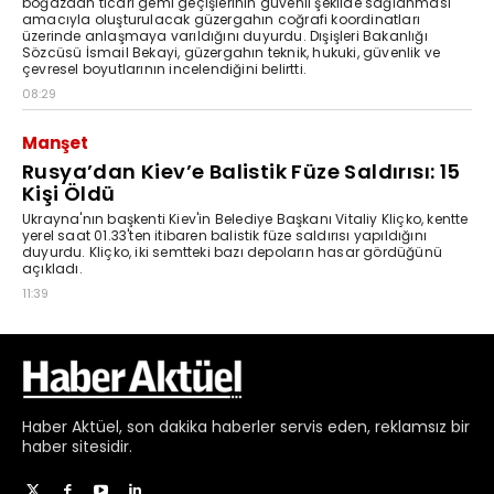
Haber
Aktüel,
son dakika haberler
servis eden, reklamsız bir
haber sitesidir.