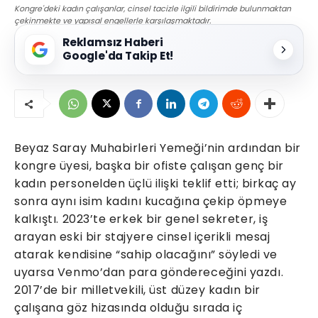
Kongre'deki kadın çalışanlar, cinsel tacizle ilgili bildirimde bulunmaktan
çekinmekte ve yapısal engellerle karşılaşmaktadır.
Reklamsız Haberi
Google'da Takip Et!
Beyaz Saray Muhabirleri Yemeği’nin ardından bir
kongre üyesi, başka bir ofiste çalışan genç bir
kadın personelden üçlü ilişki teklif etti; birkaç ay
sonra aynı isim kadını kucağına çekip öpmeye
kalkıştı. 2023’te erkek bir genel sekreter, iş
arayan eski bir stajyere cinsel içerikli mesaj
atarak kendisine “sahip olacağını” söyledi ve
uyarsa Venmo’dan para göndereceğini yazdı.
2017’de bir milletvekili, üst düzey kadın bir
çalışana göz hizasında olduğu sırada iç