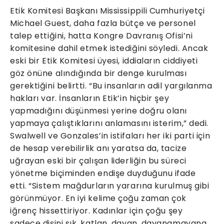
Etik Komitesi Başkanı Mississippili Cumhuriyetçi
Michael Guest, daha fazla bütçe ve personel
talep ettiğini, hatta Kongre Davranış Ofisi’ni
komitesine dahil etmek istediğini söyledi. Ancak
eski bir Etik Komitesi üyesi, iddiaların ciddiyeti
göz önüne alındığında bir denge kurulması
gerektiğini belirtti. “Bu insanların adil yargılanma
hakları var. İnsanların Etik’in hiçbir şey
yapmadığını düşünmesi yerine doğru olanı
yapmaya çalıştıklarını anlamasını isterim,” dedi.
Swalwell ve Gonzales’in istifaları her iki parti için
de hesap verebilirlik anı yaratsa da, tacize
uğrayan eski bir çalışan liderliğin bu süreci
yönetme biçiminden endişe duyduğunu ifade
etti. “Sistem mağdurların yararına kurulmuş gibi
görünmüyor. En iyi kelime çoğu zaman çok
iğrenç hissettiriyor. Kadınlar için çoğu şey
sadece dişini sık, katlan, dayan, dayanamayana