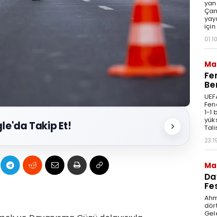
yang
Çan
yay
için
01:1
Ma
Fe
Be
UEF
Fen
1-1
yüks
le'da Takip Et!
Tali
23:1
Ma
Da
Fe
Ahme
dört
Gele