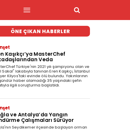
ÖNE ÇIKAN HABERLER
nşet
en Kaşıkçı’ya MasterChef
kadaşlarından Veda
terChef Türkiye'nin 2021 yılı şampiyonu olan ve
ıl Sakal" lakabıyla tanınan Eren Kaşıkçı, İstanbul
yer Kilyos'taki evinde ölü bulundu. Yakınlarının
 gündür haber alamadığı 35 yaşındaki şefin
tıyla ilgili soruşturma başlatıldı.
nşet
ğla ve Antalya’da Yangın
ndürme Çalışmaları Sürüyor
la'nın Seydikemer ilçesinde başlayan orman