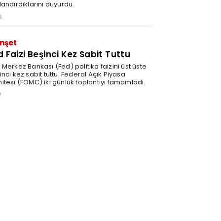
landırdıklarını duyurdu.
8
nşet
d Faizi Beşinci Kez Sabit Tuttu
Merkez Bankası (Fed) politika faizini üst üste
nci kez sabit tuttu. Federal Açık Piyasa
itesi (FOMC) iki günlük toplantıyı tamamladı.
7