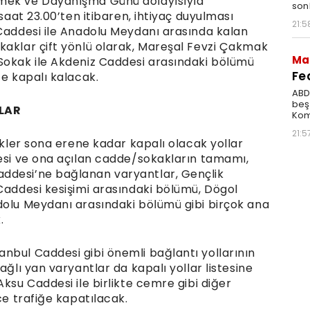
Emek ve Dayanışma Günü dolayısıyla
son
 saat 23.00’ten itibaren, ihtiyaç duyulması
21:5
 Caddesi ile Anadolu Meydanı arasında kalan
kaklar çift yönlü olarak, Mareşal Fevzi Çakmak
Ma
Sokak ile Akdeniz Caddesi arasındaki bölümü
Fe
ğe kapalı kalacak.
ABD 
beşi
LLAR
Kom
21:5
likler sona erene kadar kapalı olacak yollar
desi ve ona açılan cadde/sokakların tamamı,
ddesi’ne bağlanan varyantlar, Gençlik
 Caddesi kesişimi arasındaki bölümü, Dögol
dolu Meydanı arasındaki bölümü gibi birçok ana
.
nbul Caddesi gibi önemli bağlantı yollarının
ağlı yan varyantlar da kapalı yollar listesine
ksu Caddesi ile birlikte cemre gibi diğer
ce trafiğe kapatılacak.