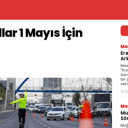
ar 1 Mayıs İçin
Ma
Er
Ar
Mas
"Kız
Sarı
bir
vefa
01:12
Ma
Mu
Sö
Muğ