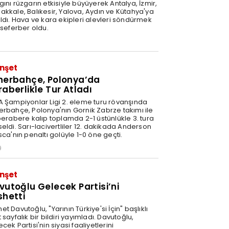
ını rüzgarın etkisiyle büyüyerek Antalya, İzmir,
akkale, Balıkesir, Yalova, Aydın ve Kütahya'ya
ıldı. Hava ve kara ekipleri alevleri söndürmek
 seferber oldu.
0
nşet
nerbahçe, Polonya’da
raberlikle Tur Atladı
A Şampiyonlar Ligi 2. eleme turu rövanşında
erbahçe, Polonya'nın Gornik Zabrze takımı ile
 berabere kalıp toplamda 2-1 üstünlükle 3. tura
eldi. Sarı-lacivertliler 12. dakikada Anderson
sca'nın penaltı golüyle 1-0 öne geçti.
9
nşet
vutoğlu Gelecek Partisi’ni
shetti
t Davutoğlu, "Yarının Türkiye'si İçin" başlıklı
 sayfalık bir bildiri yayımladı. Davutoğlu,
cek Partisi'nin siyasi faaliyetlerini