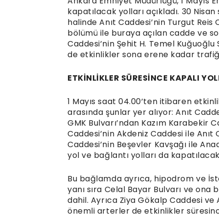
Ankara Emniyet Müdürlüğü, 1 Mayıs 
kapatılacak yolları açıkladı. 30 Nisan
halinde Anıt Caddesi’nin Turgut Reis
bölümü ile buraya açılan cadde ve so
Caddesi’nin Şehit H. Temel Kuğuoğlu 
de etkinlikler sona erene kadar trafi
ETKİNLİKLER SÜRESİNCE KAPALI YO
1 Mayıs saat 04.00’ten itibaren etkin
arasında şunlar yer alıyor: Anıt Cad
GMK Bulvarı’ndan Kazım Karabekir Ca
Caddesi’nin Akdeniz Caddesi ile Anıt
Caddesi’nin Beşevler Kavşağı ile Ana
yol ve bağlantı yolları da kapatılacak
Bu bağlamda ayrıca, hipodrom ve İsta
yanı sıra Celal Bayar Bulvarı ve ona b
dahil. Ayrıca Ziya Gökalp Caddesi ve A
önemli arterler de etkinlikler süresin